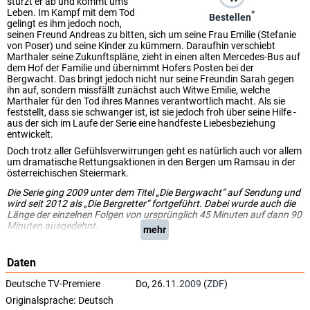
stürzt er ab und kommt ums
Leben. Im Kampf mit dem Tod
*
Bestellen
gelingt es ihm jedoch noch,
seinen Freund Andreas zu bitten, sich um seine Frau Emilie (Stefanie
von Poser) und seine Kinder zu kümmern. Daraufhin verschiebt
Marthaler seine Zukunftspläne, zieht in einen alten Mercedes-Bus auf
dem Hof der Familie und übernimmt Hofers Posten bei der
Bergwacht. Das bringt jedoch nicht nur seine Freundin Sarah gegen
ihn auf, sondern missfällt zunächst auch Witwe Emilie, welche
Marthaler für den Tod ihres Mannes verantwortlich macht. Als sie
feststellt, dass sie schwanger ist, ist sie jedoch froh über seine Hilfe -
aus der sich im Laufe der Serie eine handfeste Liebesbeziehung
entwickelt.
Doch trotz aller Gefühlsverwirrungen geht es natürlich auch vor allem
um dramatische Rettungsaktionen in den Bergen um Ramsau in der
österreichischen Steiermark.
Die Serie ging 2009 unter dem Titel „Die Bergwacht“ auf Sendung und
wird seit 2012 als „Die Bergretter“ fortgeführt. Dabei wurde auch die
Länge der einzelnen Folgen von ursprünglich 45 Minuten auf dann 90
Minuten ausgedehnt.
mehr
Daten
Deutsche TV-Premiere
Do, 26.
11.2009
(
ZDF
)
Originalsprache:
Deutsch