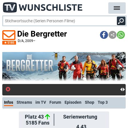
Die Bergretter
D/A
, 2009–
5185
ZDF/Martin Zwanzger/Sabine Finger
Infos
Streams
im TV
Forum
Episoden
Shop
Top 3
Platz 43
Serienwertung
5185
Fans
4.43