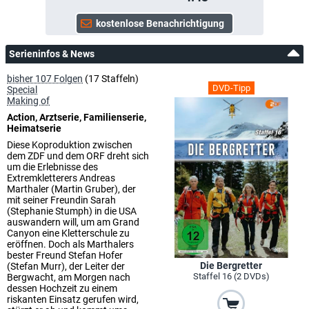
Serieninfos & News
bisher 107 Folgen
(17 Staffeln)
DVD-Tipp
Special
Making of
Action, Arztserie, Familienserie,
Heimatserie
Diese Koproduktion zwischen
dem ZDF und dem ORF dreht sich
um die Erlebnisse des
Extremkletterers Andreas
Marthaler (Martin Gruber), der
mit seiner Freundin Sarah
(Stephanie Stumph) in die USA
auswandern will, um am Grand
Canyon eine Kletterschule zu
eröffnen. Doch als Marthalers
bester Freund Stefan Hofer
Die Bergretter
(Stefan Murr), der Leiter der
Staffel 16 (2 DVDs)
Bergwacht, am Morgen nach
dessen Hochzeit zu einem
riskanten Einsatz gerufen wird,