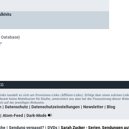
alkhits
e Database)
*
e
KG
ks handelt es sich um Provisions-Links (Affiliate-Links). Erfolgt über einen solchen Link
tet keine Mehrkosten für Käufer, unterstützt uns aber bei der Finanzierung dieser Websit
ch auf der jeweiligen Webseite.
n
Datenschutz
Datenschutzeinstellungen
Newsletter
Blog
Atom-Feed
Dark-Mode
che
Sendung verpasst?
DVDs
Sarah Zucker - Serien, Sendungen au