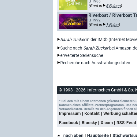
D, 1986–
(Gast in
5 Folgen
)
Riverboat / Riverboat T
D, 1992–
(Gast in
1 Folge
)
Sarah Zucker
in der IMDb (Internet Movi
Suche nach
Sarah Zucker
bei Amazon.d
erweiterte Seriensuche
Recherche nach Ausstrahlungsdaten
© 1998 - 2026 imfernsehen GmbH & Co. 
* Bei den mit einem Sternchen gekennzeichneten Lin
Rahmen eines Affiliate-Partnerprogramms. Das bedeu
Versandkosten. Details zu den Angeboten finden si
Impressum
Kontakt
Werbung schalte
Facebook
Bluesky
X.com
RSS-Feed
nach oben
Hauptseite
Stichwortsu