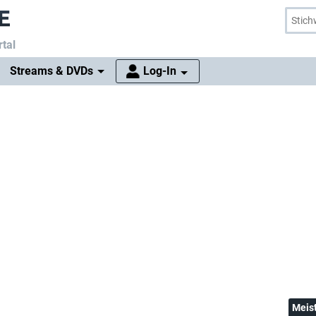
tal
Streams & DVDs
Log-In
Meis