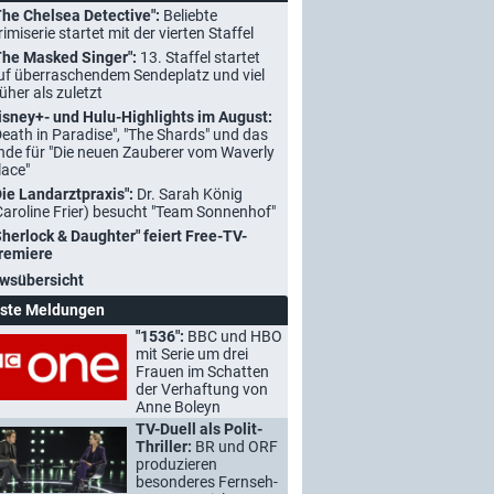
The Chelsea Detective":
Beliebte
rimiserie startet mit der vierten Staffel
The Masked Singer":
13. Staffel startet
uf überraschendem Sendeplatz und viel
rüher als zuletzt
isney+- und Hulu-Highlights im August:
Death in Paradise", "The Shards" und das
nde für "Die neuen Zauberer vom Waverly
lace"
Die Landarztpraxis":
Dr. Sarah König
Caroline Frier) besucht "Team Sonnenhof"
Sherlock & Daughter" feiert Free-TV-
remiere
wsübersicht
ste Meldungen
"1536":
BBC und HBO
mit Serie um drei
Frauen im Schatten
der Verhaftung von
Anne Boleyn
TV-Duell als Polit-
Thriller:
BR und ORF
produzieren
besonderes Fernseh-