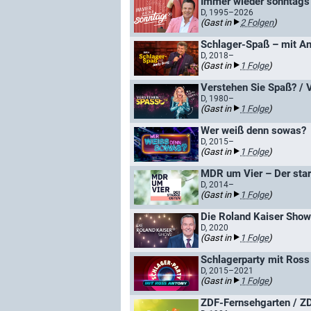
Immer wieder sonntags
D, 1995–2026
(Gast in
2 Folgen
)
Schlager-Spaß – mit A
D, 2018–
(Gast in
1 Folge
)
Verstehen Sie Spaß? / 
D, 1980–
(Gast in
1 Folge
)
Wer weiß denn sowas?
D, 2015–
(Gast in
1 Folge
)
MDR um Vier – Der sta
D, 2014–
(Gast in
1 Folge
)
Die Roland Kaiser Show:
D, 2020
(Gast in
1 Folge
)
Schlagerparty mit Ross
D, 2015–2021
(Gast in
1 Folge
)
ZDF-Fernsehgarten / ZD