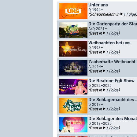
Unter uns
D, 1994–
(Schauspielerin in
1 Folge
Die Gartenparty der Sta
A/D, 2021–
(Gast in
1 Folge
)
Weihnachten bei uns
D, 1993–
(Gast in
1 Folge
)
Zauberhafte Weihnacht i
A, 2014–
(Gast in
1 Folge
)
Die Beatrice Egli Show
D, 2022–2025
(Gast in
1 Folge
)
Die Schlagernacht des J
D, 2017–
(Gast in
1 Folge
)
Die Schlager des Mona
D, 2018–2025
(Gast in
1 Folge
)