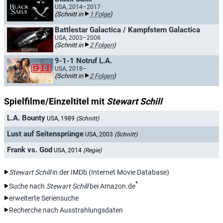
USA, 2014–2017
(Schnitt in
1 Folge
)
Battlestar Galactica / Kampfstern Galactica
USA, 2003–2008
(Schnitt in
2 Folgen
)
9-1-1 Notruf L.A.
USA, 2018–
(Schnitt in
2 Folgen
)
Spielfilme/Einzeltitel mit
Stewart Schill
L.A. Bounty
USA, 1989
(Schnitt)
Lust auf Seitensprünge
USA, 2003
(Schnitt)
Frank vs. God
USA, 2014
(Regie)
Stewart Schill
in der IMDb (Internet Movie Database)
*
Suche nach
Stewart Schill
bei Amazon.de
erweiterte Seriensuche
Recherche nach Ausstrahlungsdaten