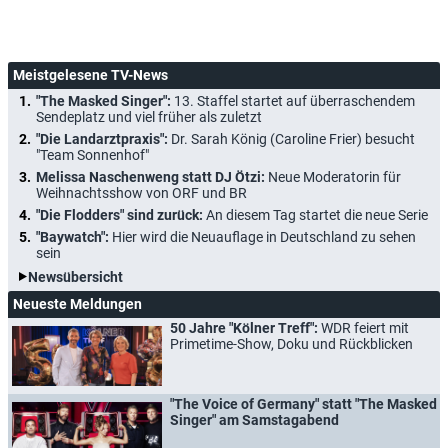
Meistgelesene TV-News
"The Masked Singer":
13. Staffel startet auf überraschendem
Sendeplatz und viel früher als zuletzt
"Die Landarztpraxis":
Dr. Sarah König (Caroline Frier) besucht
"Team Sonnenhof"
Melissa Naschenweng statt DJ Ötzi:
Neue Moderatorin für
Weihnachtsshow von ORF und BR
"Die Flodders" sind zurück:
An diesem Tag startet die neue Serie
"Baywatch":
Hier wird die Neuauflage in Deutschland zu sehen
sein
Newsübersicht
Neueste Meldungen
50 Jahre "Kölner Treff":
WDR feiert mit
Primetime-Show, Doku und Rückblicken
"The Voice of Germany" statt "The Masked
Singer" am Samstagabend