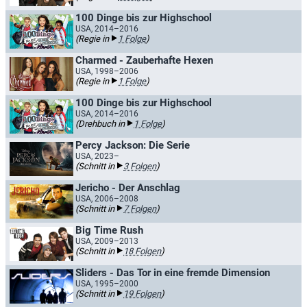
100 Dinge bis zur Highschool
USA, 2014–2016
(Regie in
1 Folge
)
Charmed - Zauberhafte Hexen
USA, 1998–2006
(Regie in
1 Folge
)
100 Dinge bis zur Highschool
USA, 2014–2016
(Drehbuch in
1 Folge
)
Percy Jackson: Die Serie
USA, 2023–
(Schnitt in
3 Folgen
)
Jericho - Der Anschlag
USA, 2006–2008
(Schnitt in
7 Folgen
)
Big Time Rush
USA, 2009–2013
(Schnitt in
18 Folgen
)
Sliders - Das Tor in eine fremde Dimension
USA, 1995–2000
(Schnitt in
19 Folgen
)