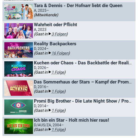
Tara & Dennis - Der Hofnarr liebt die Queen
A, 2025–
(Mitwirkende)
Wahrheit oder Pflicht
A, 2023
(Gast in
3 Folgen
)
Reality Backpackers
D, 2024–
(Gast in
16 Folgen
)
Kuchen oder Chaos - Das Backbattle der Reality-Stars
D, 2026–
(Gast in
1 Folge
)
Das Sommerhaus der Stars – Kampf der Promipaare
D, 2016–
(Gast in
1 Folge
)
Promi Big Brother - Die Late Night Show / Promi Big Brother Late Night LIVE
D, 2014–
(Gast in
1 Folge
)
Ich bin ein Star - Holt mich hier raus!
D/AUS/ZA, 2004–
(Gast in
1 Folge
)