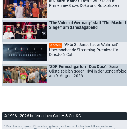
50 Jahre "Kölner Treff":
WDR feiert mit
Primetime-Show, Doku und Rückblicken
"The Voice of Germany" statt "The Masked
Singer" am Samstagabend
"Akte X:
Jenseits der Wahrheit":
UPDATE
Überraschende Streaming-Premiere für
Director's Cut
"ZDF-Fernsehgarten - Das Quiz":
Diese
Gäste spielen gegen Kiwi in der Sonderfolge
am 9. August 2026
© 1998 - 2026 imfernsehen GmbH & Co. KG
* Bei den mit einem Sternchen gekennzeichneten Links handelt es sich um