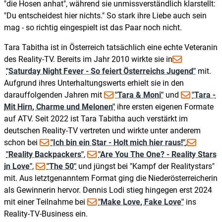
"die Hosen anhat", während sie unmissverständlich klarstellt:
"Du entscheidest hier nichts." So stark ihre Liebe auch sein
mag - so richtig eingespielt ist das Paar noch nicht.
Tara Tabitha ist in Österreich tatsächlich eine echte Veteranin
des Reality-TV. Bereits im Jahr 2010 wirkte sie in
"Saturday Night Fever - So feiert Österreichs Jugend"
mit.
Aufgrund ihres Unterhaltungswerts erhielt sie in den
darauffolgenden Jahren mit
"Tara & Moni"
und
"Tara -
Mit Hirn, Charme und Melonen"
ihre ersten eigenen Formate
auf ATV. Seit 2022 ist Tara Tabitha auch verstärkt im
deutschen Reality-TV vertreten und wirkte unter anderem
schon bei
"Ich bin ein Star - Holt mich hier raus!"
,
"Reality Backpackers"
,
"Are You The One? - Reality Stars
in Love"
,
"The 50"
und jüngst bei "Kampf der Realitystars"
mit. Aus letztgenanntem Format ging die Niederösterreicherin
als Gewinnerin hervor. Dennis Lodi stieg hingegen erst 2024
mit einer Teilnahme bei
"Make Love, Fake Love"
ins
Reality-TV-Business ein.