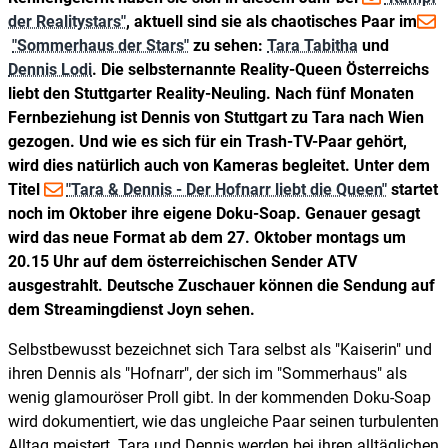
der Realitystars"
, aktuell sind sie als chaotisches Paar im
"Sommerhaus der Stars"
zu sehen:
Tara Tabitha
und
Dennis Lodi
. Die selbsternannte Reality-Queen Österreichs
liebt den Stuttgarter Reality-Neuling. Nach fünf Monaten
Fernbeziehung ist Dennis von Stuttgart zu Tara nach Wien
gezogen. Und wie es sich für ein Trash-TV-Paar gehört,
wird dies natürlich auch von Kameras begleitet. Unter dem
Titel
"Tara & Dennis - Der Hofnarr liebt die Queen"
startet
noch im Oktober ihre eigene Doku-Soap. Genauer gesagt
wird das neue Format ab dem 27. Oktober montags um
20.15 Uhr auf dem österreichischen Sender ATV
ausgestrahlt. Deutsche Zuschauer können die Sendung auf
dem Streamingdienst Joyn sehen.
Selbstbewusst bezeichnet sich Tara selbst als "Kaiserin" und
ihren Dennis als "Hofnarr", der sich im "Sommerhaus" als
wenig glamouröser Proll gibt. In der kommenden Doku-Soap
wird dokumentiert, wie das ungleiche Paar seinen turbulenten
Alltag meistert. Tara und Dennis werden bei ihren alltäglichen