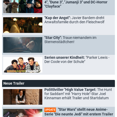
4", "Dune 3", "Jumanji 3" und DC-Horror
"Clayface"
"Kap der Angst":
Javier Bardem dreht
Anwaltsfamilie durch den Fleischwolf
"Star City":
Traue niemandem im
Sternenstädtchen!
Serien unserer Kindheit:
"Parker Lewis -
Der Coole von der Schule"
Neue Trailer
Politthriller "High Value Target:
The Hunt
for Saddam" mit "Harry Hole"-Star Joel
Kinnaman erhält Trailer und Startdatum
"Star Wars" stellt neue Anime-
UPDATE
Serie "Die neunte Jedi" mit erstem Trailer