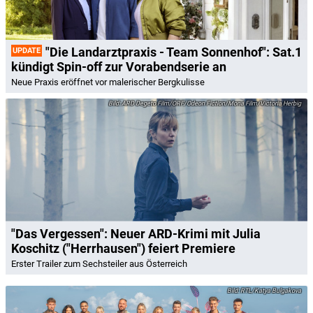
"Die Landarztpraxis - Team Sonnenhof": Sat.1
UPDATE
kündigt Spin-off zur Vorabendserie an
Neue Praxis eröffnet vor malerischer Bergkulisse
ARD Degeto Film/ORF/Odeon Fiction/Mona Film/Victoria Herbig
"Das Vergessen": Neuer ARD-Krimi mit Julia
Koschitz ("Herrhausen") feiert Premiere
Erster Trailer zum Sechsteiler aus Österreich
RTL/Katya Bulgakova