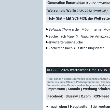
Generation Euromaidan
D, 2022
(Produkti
Weizen als Waffe
D/UA, 2022
(Drehbuch)
Holy Shit - Mit SCH#!$E die Welt rett
Valentin Thurn
in der IMDb (Internet Mo
Suche nach
Valentin Thurn
bei Amazon.
erweiterte Seriensuche
Recherche nach Ausstrahlungsdaten
© 1998 - 2026 imfernsehen GmbH & Co. 
* Bei den mit einem Sternchen gekennzeichneten Lin
Rahmen eines Affiliate-Partnerprogramms. Das bedeu
Versandkosten. Details zu den Angeboten finden si
Impressum
Kontakt
Werbung schalte
Facebook
Bluesky
X.com
RSS-Feed
nach oben
Hauptseite
Stichwortsu