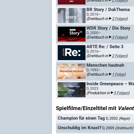
(Drehbuch in
2 Folgen
)
BR Story / DokThema
D, 2016–
(Drehbuch in
2 Folgen
)
WDR Story / Die Story
D, 2000–
(Drehbuch in
3 Folgen
)
ARTE Re: / Seite 3
D, 2016–
(Drehbuch in
2 Folgen
)
Menschen hautnah
D, 1993–
(Drehbuch in
1 Folge
)
Inside Greenpeace – Was
D, 2023
(Produktion in
5 Folgen
)
Spielfilme/Einzeltitel mit
Valent
Champion für einen Tag
D, 2002
(Regie)
Unschuldig im Knast?
D, 2009
(Drehbuch)