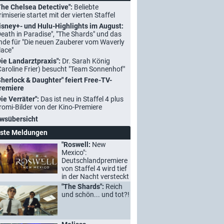
The Chelsea Detective":
Beliebte
rimiserie startet mit der vierten Staffel
isney+- und Hulu-Highlights im August:
Death in Paradise", "The Shards" und das
nde für "Die neuen Zauberer vom Waverly
lace"
Die Landarztpraxis":
Dr. Sarah König
Caroline Frier) besucht "Team Sonnenhof"
Sherlock & Daughter" feiert Free-TV-
remiere
Die Verräter":
Das ist neu in Staffel 4 plus
romi-Bilder von der Kino-Premiere
wsübersicht
ste Meldungen
"Roswell:
New
Mexico":
Deutschlandpremiere
von Staffel 4 wird tief
in der Nacht versteckt
"The Shards":
Reich
und schön... und tot?!