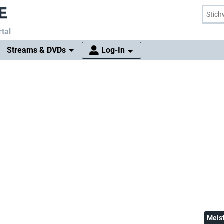
tal
Streams & DVDs
Log-In
Meis