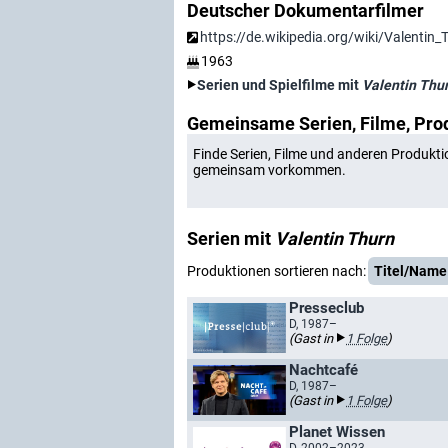
Deutscher Dokumentarfilmer
https://de.wikipedia.org/wiki/Valentin_
1963
Serien und Spielfilme mit
Valentin Thu
Gemeinsame Serien, Filme, Pro
Finde Serien, Filme und anderen Produkti
gemeinsam vorkommen.
Serien mit
Valentin Thurn
Produktionen sortieren nach:
Titel/Name
Presseclub
D, 1987–
(Gast in
1 Folge
)
Nachtcafé
D, 1987–
(Gast in
1 Folge
)
Planet Wissen