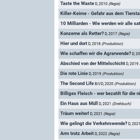
Taste the Waste
D, 2010
(Regie)
Killer-Keime - Gefahr aus dem Tiersta
10 Milliarden - Wie werden wir alle sat
Konzerne als Retter?
D, 2017
(Regie)
Hier und dort
D, 2018
(Produktion)
Wie schaffen wir die Agrarwende?
D, 2
Abschied von der Mittelschicht
D, 2019
Die rote Linie
D, 2019
(Produktion)
The Second Life
B/I/D, 2020
(Produktion)
Billiges Fleisch - wer bezahlt für die 
Ein Haus aus Müll
D, 2021
(Drehbuch)
Träum weiter!
D, 2021
(Regie)
Wie gelingt die Verkehrswende?
D, 202
Arm trotz Arbeit
D, 2022
(Regie)