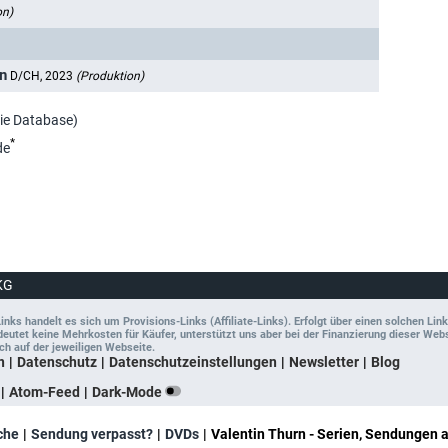
on)
en
D/CH, 2023
(Produktion)
vie Database)
*
de
KG
ks handelt es sich um Provisions-Links (Affiliate-Links). Erfolgt über einen solchen Link
tet keine Mehrkosten für Käufer, unterstützt uns aber bei der Finanzierung dieser Websit
ch auf der jeweiligen Webseite.
n
Datenschutz
Datenschutzeinstellungen
Newsletter
Blog
Atom-Feed
Dark-Mode
che
Sendung verpasst?
DVDs
Valentin Thurn - Serien, Sendungen 