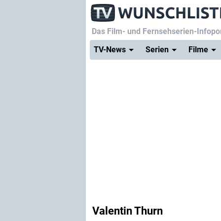
Das Film- und Fernsehserien-Infopor
TV-News
Serien
Filme
Valentin Thurn