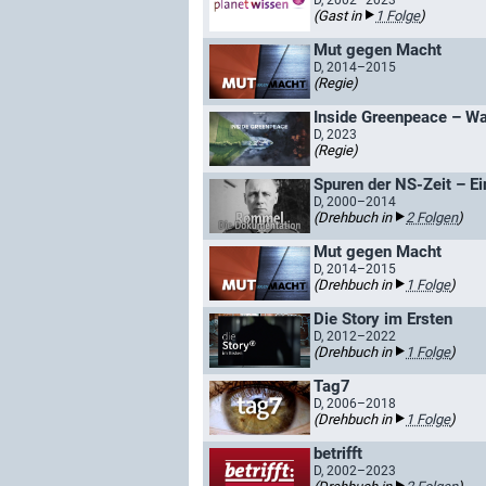
D, 2002–2023
(Gast in
1 Folge
)
Mut gegen Macht
D, 2014–2015
(Regie)
Inside Greenpeace – Was
D, 2023
(Regie)
Spuren der NS-Zeit – E
D, 2000–2014
(Drehbuch in
2 Folgen
)
Mut gegen Macht
D, 2014–2015
(Drehbuch in
1 Folge
)
Die Story im Ersten
D, 2012–2022
(Drehbuch in
1 Folge
)
Tag7
D, 2006–2018
(Drehbuch in
1 Folge
)
betrifft
D, 2002–2023