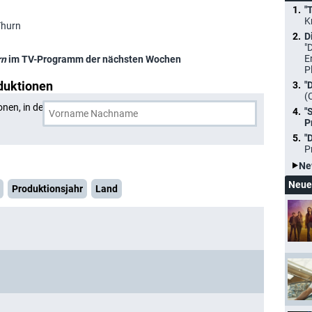
"
K
Thurn
D
"
E
rn
im TV-Programm der nächsten Wochen
P
duktionen
"
(
onen, in denen
Valentin Thurn
und eine weitere Person
"
P
"
P
Ne
Neue
Produktionsjahr
Land