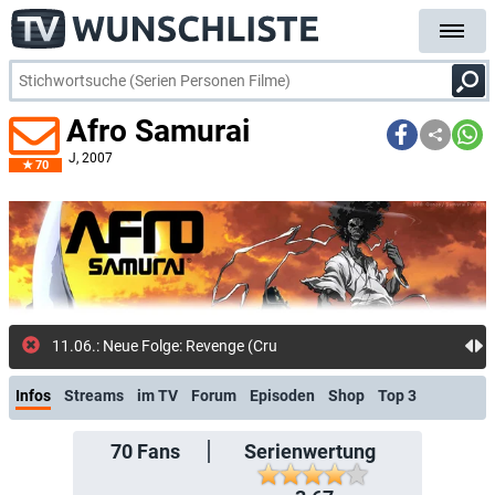
Afro Samurai
J
, 2007
70
11.06.: Neue Folge: Revenge (Crunchyroll Channel)
Infos
Streams
im TV
Forum
Episoden
Shop
Top 3
70
Fans
Serienwertung