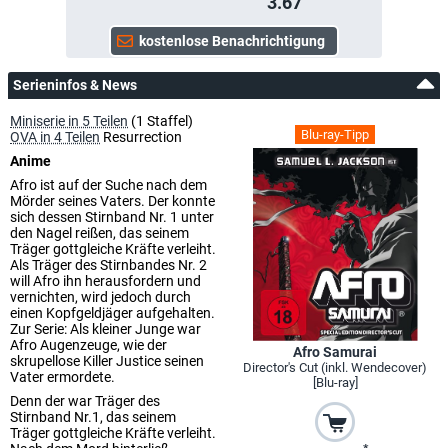
3.67
Serieninfos & News
Miniserie in 5 Teilen
(1 Staffel)
Blu-ray-Tipp
OVA in 4 Teilen
Resurrection
Anime
Afro ist auf der Suche nach dem
Mörder seines Vaters. Der konnte
sich dessen Stirnband Nr. 1 unter
den Nagel reißen, das seinem
Träger gottgleiche Kräfte verleiht.
Als Träger des Stirnbandes Nr. 2
will Afro ihn herausfordern und
vernichten, wird jedoch durch
einen Kopfgeldjäger aufgehalten.
Zur Serie: Als kleiner Junge war
Afro Augenzeuge, wie der
Afro Samurai
skrupellose Killer Justice seinen
Director's Cut (inkl. Wendecover)
Vater ermordete.
[Blu-ray]
Denn der war Träger des
Stirnband Nr.1, das seinem
Träger gottgleiche Kräfte verleiht.