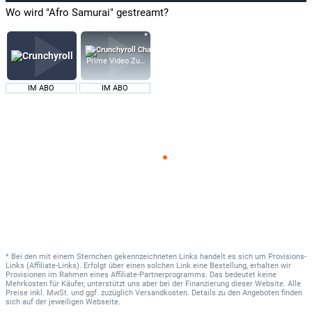
Wo wird "Afro Samurai" gestreamt?
Prime Video Zusatz-Kanäle
IM ABO
IM ABO
* Bei den mit einem Sternchen gekennzeichneten Links handelt es sich um Provisions-
Links (Affiliate-Links). Erfolgt über einen solchen Link eine Bestellung, erhalten wir
Provisionen im Rahmen eines Affiliate-Partnerprogramms. Das bedeutet keine
Mehrkosten für Käufer, unterstützt uns aber bei der Finanzierung dieser Website. Alle
Preise inkl. MwSt. und ggf. zuzüglich Versandkosten. Details zu den Angeboten finden
sich auf der jeweiligen Webseite.