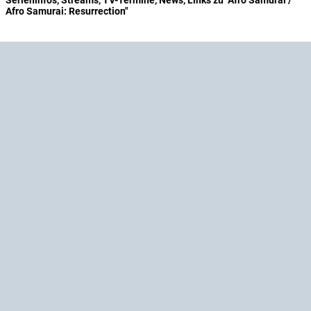
Serieninfos, Streams, TV-Termine, News, Links zu "Afro Samurai /
Afro Samurai: Resurrection"