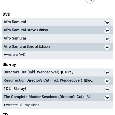
DVD
*
Afro Samurai
*
Afro Samurai
Bravo Edition
*
Afro Samurai
*
Afro Samurai
Special Edition
weitere DVDs
Blu-ray
*
Director's Cut (inkl. Wendecover)
[Blu-ray]
*
Resurrection Director's Cut (inkl. Wendecover)
[Blu-ray]
*
1&2
[Blu-ray]
*
The Complete Murder Sessions (Director's Cut)
[Blu-ray]
weitere Blu-ray-Discs
CD