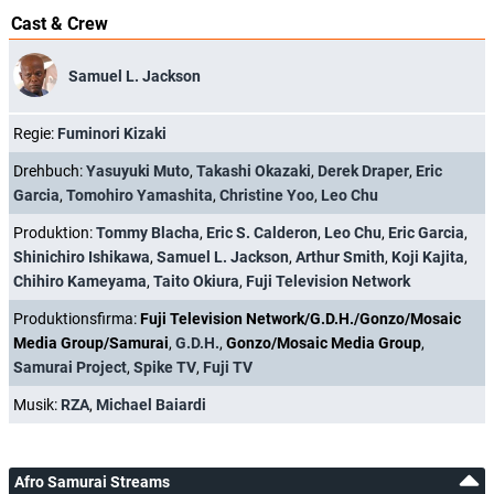
Cast & Crew
Samuel L. Jackson
Regie:
Fuminori Kizaki
Drehbuch:
Yasuyuki Muto
,
Takashi Okazaki
,
Derek Draper
,
Eric
Garcia
,
Tomohiro Yamashita
,
Christine Yoo
,
Leo Chu
Produktion:
Tommy Blacha
,
Eric S. Calderon
,
Leo Chu
,
Eric Garcia
,
Shinichiro Ishikawa
,
Samuel L. Jackson
,
Arthur Smith
,
Koji Kajita
,
Chihiro Kameyama
,
Taito Okiura
,
Fuji Television Network
Produktionsfirma:
Fuji Television Network/G.D.H./Gonzo/Mosaic
Media Group/Samurai
,
G.D.H.
,
Gonzo/Mosaic Media Group
,
Samurai Project
,
Spike TV
,
Fuji TV
Musik:
RZA
,
Michael Baiardi
Afro Samurai Streams