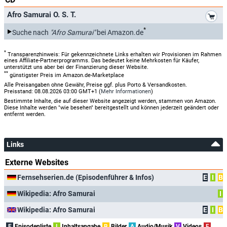
*
Afro Samurai O. S. T.
*
Suche nach
"Afro Samurai"
bei Amazon.de
*
Transparenzhinweis: Für gekennzeichnete Links erhalten wir Provisionen im Rahmen
eines Affiliate-Partnerprogramms. Das bedeutet keine Mehrkosten für Käufer,
unterstützt uns aber bei der Finanzierung dieser Website.
**
günstigster Preis im Amazon.de-Marketplace
Alle Preisangaben ohne Gewähr, Preise ggf. plus Porto & Versandkosten.
Preisstand: 08.08.2026 03:00 GMT+1 (
Mehr Informationen
)
Bestimmte Inhalte, die auf dieser Website angezeigt werden, stammen von Amazon.
Diese Inhalte werden "wie besehen" bereitgestellt und können jederzeit geändert oder
entfernt werden.
Links
Externe Websites
Fernsehserien.de (Episodenführer & Infos)
E
I
B
Wikipedia: Afro Samurai
I
Wikipedia: Afro Samurai
E
I
B
E
Episodenliste
I
Inhaltsangabe
B
Bilder
A
Audio/Musik
V
Videos
F