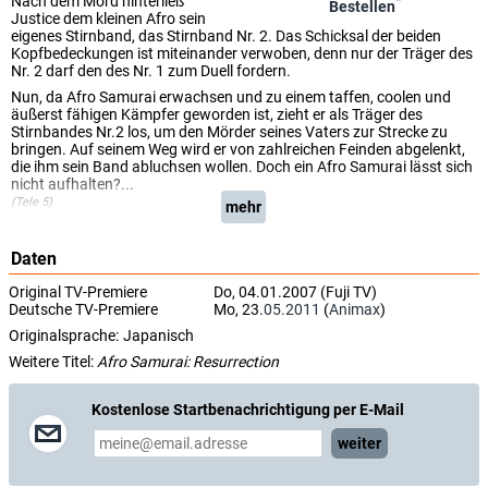
Nach dem Mord hinterließ
*
Bestellen
Justice dem kleinen Afro sein
eigenes Stirnband, das Stirnband Nr. 2. Das Schicksal der beiden
Kopfbedeckungen ist miteinander verwoben, denn nur der Träger des
Nr. 2 darf den des Nr. 1 zum Duell fordern.
Nun, da Afro Samurai erwachsen und zu einem taffen, coolen und
äußerst fähigen Kämpfer geworden ist, zieht er als Träger des
Stirnbandes Nr.2 los, um den Mörder seines Vaters zur Strecke zu
bringen. Auf seinem Weg wird er von zahlreichen Feinden abgelenkt,
die ihm sein Band abluchsen wollen. Doch ein Afro Samurai lässt sich
nicht aufhalten?...
(Tele 5)
mehr
Daten
Original TV-Premiere
Do, 04.01.2007 (Fuji TV)
Deutsche TV-Premiere
Mo, 23.
05.2011
(
Animax
)
Originalsprache:
Japanisch
Weitere Titel:
Afro Samurai: Resurrection
Kostenlose Startbenachrichtigung per E-Mail
weiter