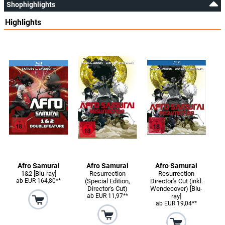
Shophighlights
Highlights
Afro Samurai
Afro Samurai
Afro Samurai
1&2 [Blu-ray]
Resurrection
Resurrection
ab EUR 164,80**
(Special Edition,
Director's Cut (inkl.
Director's Cut)
Wendecover) [Blu-
ab EUR 11,97**
ray]
ab EUR 19,04**