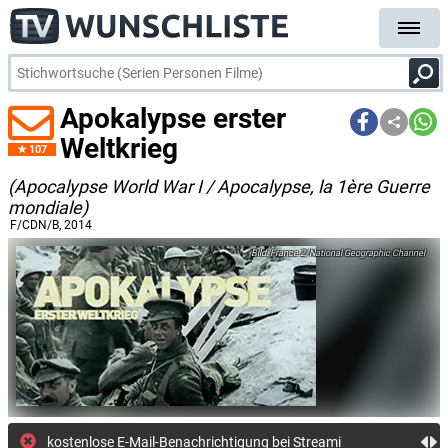
Apokalypse erster
Weltkrieg
107
(Apocalypse World War I / Apocalypse, la 1ère Guerre
mondiale)
F/CDN/B
, 2014
France 2/National Geographic Channel
kostenlose E-Mail-Benachrichtigung bei Streaming- oder TV-Start