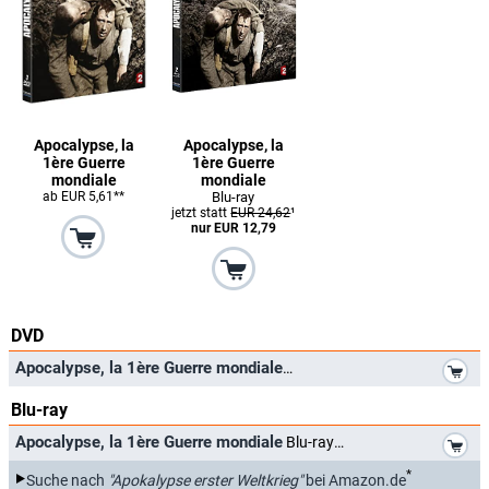
Apocalypse, la
Apocalypse, la
1ère Guerre
1ère Guerre
mondiale
mondiale
ab EUR 5,61**
Blu-ray
jetzt statt
EUR 24,62
¹
nur EUR 12,79
DVD
*
Apocalypse, la 1ère Guerre mondiale
Blu-ray
*
Apocalypse, la 1ère Guerre mondiale
Blu-ray
*
Suche nach
"Apokalypse erster Weltkrieg"
bei Amazon.de