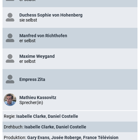
Duchess Sophie von Hohenberg
sie selbst
Manfred von Richthofen
er selbst
Maxime Weygand
er selbst
Empress Zita
Mathieu Kassovitz
Sprecher(in)
Regie:
Isabelle Clarke
,
Daniel Costelle
Drehbuch:
Isabelle Clarke
,
Daniel Costelle
Produktion:
Gary Evans
,
Josée Roberge
,
France Télévision