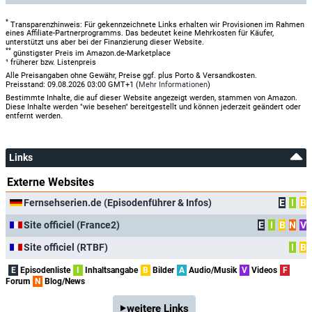
*
Transparenzhinweis: Für gekennzeichnete Links erhalten wir Provisionen im Rahmen
eines Affiliate-Partnerprogramms. Das bedeutet keine Mehrkosten für Käufer,
unterstützt uns aber bei der Finanzierung dieser Website.
**
günstigster Preis im Amazon.de-Marketplace
¹ früherer bzw. Listenpreis
Alle Preisangaben ohne Gewähr, Preise ggf. plus Porto & Versandkosten.
Preisstand: 09.08.2026 03:00 GMT+1 (
Mehr Informationen
)
Bestimmte Inhalte, die auf dieser Website angezeigt werden, stammen von Amazon.
Diese Inhalte werden "wie besehen" bereitgestellt und können jederzeit geändert oder
entfernt werden.
Links
Externe Websites
Fernsehserien.de (Episodenführer & Infos)
E
I
B
Site officiel (France2)
E
I
B
N
V
Site officiel (RTBF)
I
B
E
Episodenliste
I
Inhaltsangabe
B
Bilder
A
Audio/Musik
V
Videos
F
Forum
N
Blog/News
weitere Links