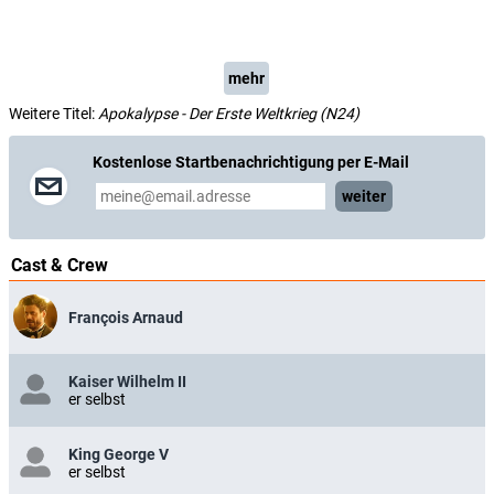
mehr
Weitere Titel:
Apokalypse - Der Erste Weltkrieg (N24)
Kostenlose Startbenachrichtigung per E-Mail
weiter
Cast & Crew
François Arnaud
Kaiser Wilhelm II
er selbst
King George V
er selbst