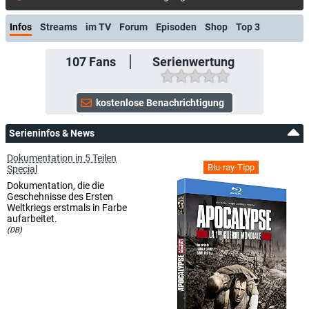
Infos
Streams
im TV
Forum
Episoden
Shop
Top 3
107
Fans
Serienwertung
Serieninfos & News
Dokumentation in 5 Teilen
Blu-ray-Tipp
Special
Dokumentation, die die
Geschehnisse des Ersten
Weltkriegs erstmals in Farbe
aufarbeitet.
(DB)