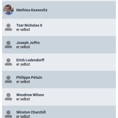
Mathieu Kassovitz
Tsar Nicholas II
er selbst
Joseph Joffre
er selbst
Erich Ludendorff
er selbst
Philippe Pétain
er selbst
Woodrow Wilson
er selbst
Winston Churchill
er selbst