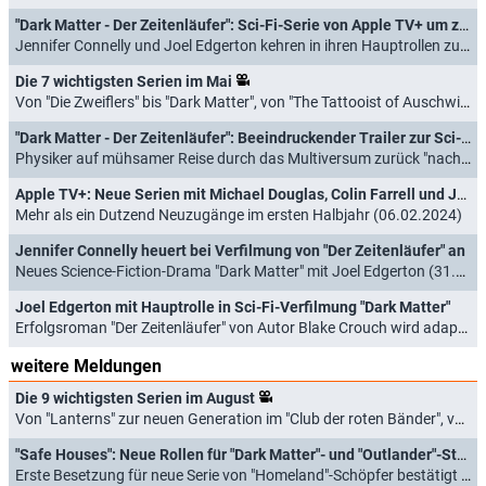
"Dark Matter - Der Zeitenläufer": Sci-Fi-Serie von Apple TV+ um zweite Staffel verlängert
Jennifer Connelly und Joel Edgerton kehren in ihren Hauptrollen zurück (18.08.2024)
Die 7 wichtigsten Serien im Mai
Von "Die Zweiflers" bis "Dark Matter", von "The Tattooist of Auschwitz" bis "Eric" (30.04.2024)
"Dark Matter - Der Zeitenläufer": Beeindruckender Trailer zur Sci-Fi-Serie mit Joel Edgerton
Physiker auf mühsamer Reise durch das Multiversum zurück "nach Hause" (11.04.2024)
Apple TV+: Neue Serien mit Michael Douglas, Colin Farrell und Joel Edgerton angekündigt
Mehr als ein Dutzend Neuzugänge im ersten Halbjahr (06.02.2024)
Jennifer Connelly heuert bei Verfilmung von "Der Zeitenläufer" an
Neues Science-Fiction-Drama "Dark Matter" mit Joel Edgerton (31.08.2022)
Joel Edgerton mit Hauptrolle in Sci-Fi-Verfilmung "Dark Matter"
Erfolgsroman "Der Zeitenläufer" von Autor Blake Crouch wird adaptiert (31.03.2022)
weitere Meldungen
Die 9 wichtigsten Serien im August
Von "Lanterns" zur neuen Generation im "Club der roten Bänder", von "München Beats" bis "Murder in a Small Town" (31.07.2026)
"Safe Houses": Neue Rollen für "Dark Matter"- und "Outlander"-Stars in Spionagethriller
Erste Besetzung für neue Serie von "Homeland"-Schöpfer bestätigt (23.04.2026)