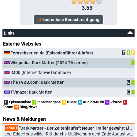
3.53
Links
Externe Websites
Fernsehserien.de (Episodenführer & Infos)
E
I
B
Wikipedia: Dark Matter (2024 TV series)
I
IMDb
(Internet Movie Database)
TheTVDB.com: Dark Matter
E
I
TVmaze: Dark Matter
E
I
E
Episodenliste
I
Inhaltsangabe
B
Bilder
A
Audio/Musik
V
Videos
F
Forum
N
Blog/News
News & Meldungen
"Dark Matter - Der Zeitenläufer": Neuer Trailer gewährt Einblick in Handlung von Staffel 2
UPDATE
Joel Edgertons wilder Ritt durchs Multiversum geht Ende August weiter (07.04.2026)