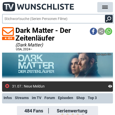
Dark Matter - Der
Zeitenläufer
484
(Dark Matter)
USA
, 2024–
Apple TV+
31.07.: Neue Meldung: Die 9
Infos
Streams
im TV
Forum
Episoden
Shop
Top 3
484
Fans
Serienwertung