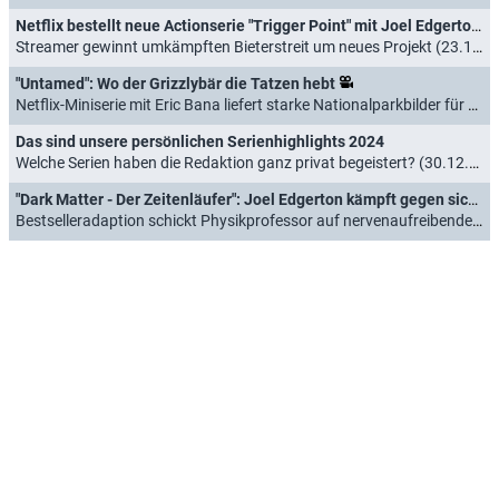
Netflix bestellt neue Actionserie "Trigger Point" mit Joel Edgerton ("Dark Matter")
Streamer gewinnt umkämpften Bieterstreit um neues Projekt (23.11.2025)
"Untamed": Wo der Grizzlybär die Tatzen hebt
Netflix-Miniserie mit Eric Bana liefert starke Nationalparkbilder für einen Standard-Krimiplot (17.07.2025)
Das sind unsere persönlichen Serienhighlights 2024
Welche Serien haben die Redaktion ganz privat begeistert? (30.12.2024)
"Dark Matter - Der Zeitenläufer": Joel Edgerton kämpft gegen sich selbst
Bestselleradaption schickt Physikprofessor auf nervenaufreibenden Trip durch parallele Welten (07.05.2024)