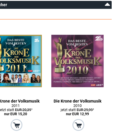
cher
Krone der Volksmusik
Die Krone der Volksmusik
2011
2010
jetzt statt
EUR 20,39
¹
jetzt statt
EUR 29,99
¹
nur EUR 15,20
nur EUR 12,99