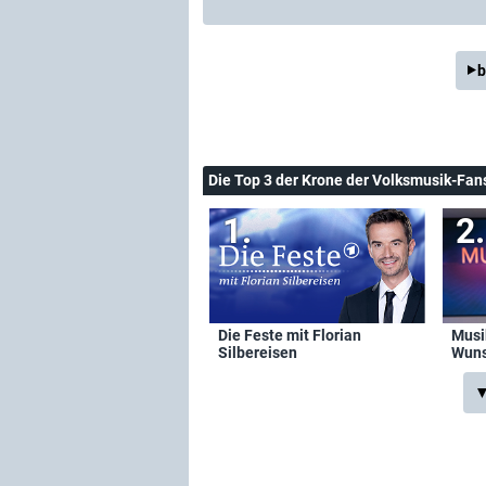
b
Die Top 3 der Krone der Volksmusik-Fan
Die Feste mit Florian
Musi
Silbereisen
Wuns
▼