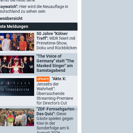
tartet die neue Serie
Baywatch":
Hier wird die Neuauflage in
eutschland zu sehen sein
wsübersicht
ste Meldungen
50 Jahre "Kölner
Treff":
WDR feiert mit
Primetime-Show,
Doku und Rückblicken
"The Voice of
Germany" statt "The
Masked Singer" am
Samstagabend
"Akte X:
UPDATE
Jenseits der
Wahrheit":
Überraschende
Streaming-Premiere
für Director's Cut
"ZDF-Fernsehgarten -
Das Quiz":
Diese
Gäste spielen gegen
Kiwi in der
Sonderfolge am 9.
August 2026