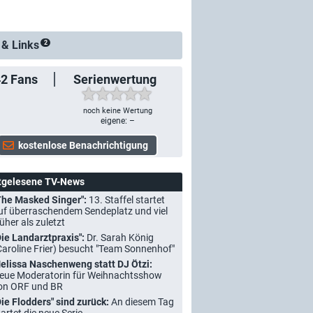
 &
Links
2
42
Fans
Serienwertung
noch keine Wertung
eigene: –
tgelesene TV-News
The Masked Singer":
13. Staffel startet
uf überraschendem Sendeplatz und viel
rüher als zuletzt
Die Landarztpraxis":
Dr. Sarah König
Caroline Frier) besucht "Team Sonnenhof"
elissa Naschenweng statt DJ Ötzi:
eue Moderatorin für Weihnachtsshow
on ORF und BR
Die Flodders" sind zurück:
An diesem Tag