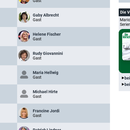
Gast
Die 
Gaby Albrecht
Gast
Mario
Serie
Helene Fischer
Gast
Rudy Giovannini
Gast
Maria Hellwig
Gast
be
be
Michael Hirte
Gast
Francine Jordi
Gast