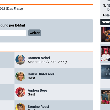
s
"
998
(
Das Erste
)
D
Ne
Neue
igung per E-Mail
weiter
Carmen Nebel
Moderation
(1998–2003)
Hansi Hinterseer
Gast
Andrea Berg
Gast
Semino Rossi