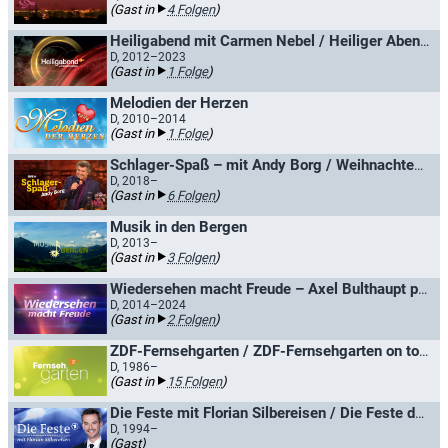
(Gast in
4 Folgen
)
Heiligabend mit Carmen Nebel / Heiliger Abend mit Carmen Nebel
D, 2012–2023
(Gast in
1 Folge
)
Melodien der Herzen
D, 2010–2014
(Gast in
1 Folge
)
Schlager-Spaß – mit Andy Borg / Weihnachten mit Andy Borg
D, 2018–
(Gast in
6 Folgen
)
Musik in den Bergen
D, 2013–
(Gast in
3 Folgen
)
Wiedersehen macht Freude – Axel Bulthaupt präsentiert Perlen der MDR Unterhaltung
D, 2014–2024
(Gast in
2 Folgen
)
ZDF-Fernsehgarten / ZDF-Fernsehgarten on tour
D, 1986–
(Gast in
15 Folgen
)
Die Feste mit Florian Silbereisen / Die Feste der Volksmusik
D, 1994–
(Gast)