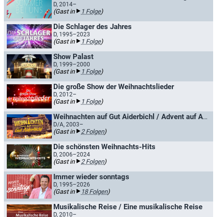
D, 2014–
(Gast in
1 Folge
)
Die Schlager des Jahres
D, 1995–2023
(Gast in
1 Folge
)
Show Palast
D, 1999–2000
(Gast in
1 Folge
)
Die große Show der Weihnachtslieder
D, 2012–
(Gast in
1 Folge
)
Weihnachten auf Gut Aiderbichl / Advent auf Aiderbichl
D/A, 2003–
(Gast in
2 Folgen
)
Die schönsten Weihnachts-Hits
D, 2006–2024
(Gast in
2 Folgen
)
Immer wieder sonntags
D, 1995–2026
(Gast in
18 Folgen
)
Musikalische Reise / Eine musikalische Reise
D, 2010–