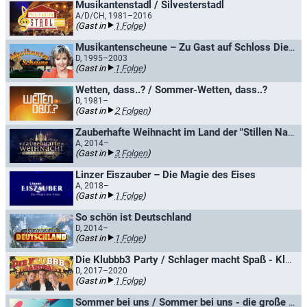
Musikantenstadl / Silvesterstadl
A/D/CH, 1981–2016
(Gast in
1 Folge
)
Musikantenscheune – Zu Gast auf Schloss Diedersdorf
D, 1995–2003
(Gast in
1 Folge
)
Wetten, dass..? / Sommer-Wetten, dass..?
D, 1981–
(Gast in
2 Folgen
)
Zauberhafte Weihnacht im Land der "Stillen Nacht"
A, 2014–
(Gast in
3 Folgen
)
Linzer Eiszauber – Die Magie des Eises
A, 2018–
(Gast in
1 Folge
)
So schön ist Deutschland
D, 2014–
(Gast in
1 Folge
)
Die Klubbb3 Party / Schlager macht Spaß - Klubbb3 in den Bergen
D, 2017–2020
(Gast in
1 Folge
)
Sommer bei uns / Sommer bei uns - die große Eröffnungsshow