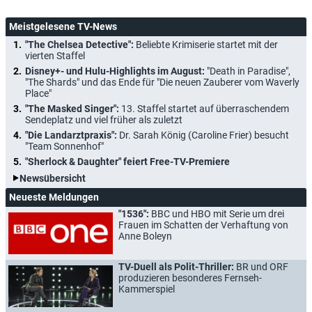
Meistgelesene TV-News
"The Chelsea Detective":
Beliebte Krimiserie startet mit der
vierten Staffel
Disney+- und Hulu-Highlights im August:
"Death in Paradise",
"The Shards" und das Ende für "Die neuen Zauberer vom Waverly
Place"
"The Masked Singer":
13. Staffel startet auf überraschendem
Sendeplatz und viel früher als zuletzt
"Die Landarztpraxis":
Dr. Sarah König (Caroline Frier) besucht
"Team Sonnenhof"
"Sherlock & Daughter" feiert Free-TV-Premiere
Newsübersicht
Neueste Meldungen
"1536":
BBC und HBO mit Serie um drei
Frauen im Schatten der Verhaftung von
Anne Boleyn
TV-Duell als Polit-Thriller:
BR und ORF
produzieren besonderes Fernseh-
Kammerspiel