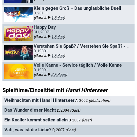
Klein gegen Groß – Das unglaubliche Duell
D, 2011–
(Gast in
1 Folge
)
Happy Day
CH, 2007–
(Gast in
1 Folge
)
Verstehen Sie Spaß? / Verstehen Sie Spaß? - Die Hallervorden-Show
D, 1980–
(Gast in
1 Folge
)
Volle Kanne - Service täglich / Volle Kanne
D, 1999–
(Gast in
2 Folgen
)
Spielfilme/Einzeltitel mit
Hansi Hinterseer
Weihnachten mit Hansi Hinterseer
A, 2002
(Moderation)
Das Wunder dieser Nacht
D, 2004
(Gast)
Ein Knaller kommt selten allein
D, 2007
(Gast)
Vati, was ist die Liebe?
D, 2007
(Gast)