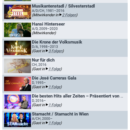
Musikantenstadl / Silvesterstadl
A/D/CH, 1981–2016
(Mitwirkender in
2 Folgen
)
Hansi Hinterseer
A/D, 2009–2020
(Mitwirkender)
Die Krone der Volksmusik
D/A, 1998–2013
(Gast in
3 Folgen
)
Nur für dich
CH, 2016
(Gast in
1 Folge
)
Die José Carreras Gala
D, 1995–
(Gast in
1 Folge
)
Die besten Hits aller Zeiten – Präsentiert von Bernhard Brink
D, 2016–
(Gast in
1 Folge
)
Starnacht / Starnacht in Wien
A/CH, 2000–
(Gast in
1 Folge
)