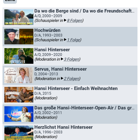
Da wo die Berge sind / Da wo die Freundschaft zählt
A/D, 2000–2009
(Schauspieler in
8 Folgen
)
Hochwürden
D/A, 1993–2003
(Schauspieler in
1 Folge
)
Hansi Hinterseer
A/D, 2009–2020
(Moderation in
3 Folgen
)
Servus, Hansi Hinterseer
D, 2004–2013
(Moderation in
2 Folgen
)
Hansi Hinterseer - Einfach Weihnachten
D/A, 2015
(Moderation)
Das große Hansi-Hinterseer-Open-Air / Das große Hansi Hinterseer Open Air-Festival
A/D, 2002–2011
(Moderation)
Herzlichst Hansi Hinterseer
D/A, 1996–2003
(Moderation)