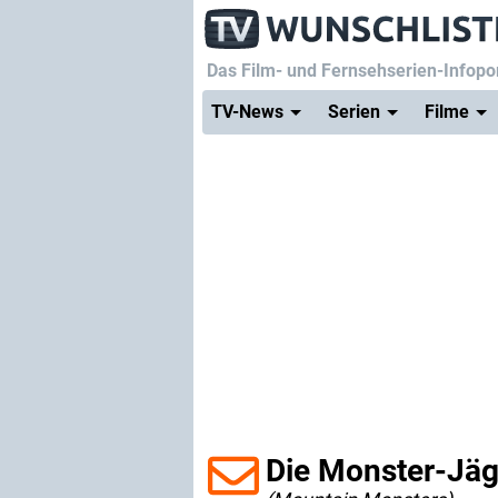
Das Film- und Fernsehserien-Infopor
TV-News
Serien
Filme
Die Monster-Jäge