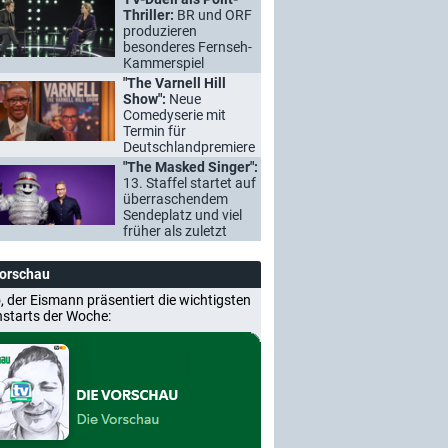
Thriller:
BR und ORF
produzieren
besonderes Fernseh-
Kammerspiel
"The Varnell Hill
Show":
Neue
Comedyserie mit
Termin für
Deutschlandpremiere
"The Masked Singer":
13. Staffel startet auf
überraschendem
Sendeplatz und viel
früher als zuletzt
Vorschau
, der Eismann präsentiert die wichtigsten
nstarts der Woche: