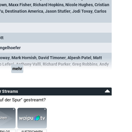
rown
,
Maxx Fisher
,
Richard Hopkins
,
Nicole Hughes
,
Cristian
Yu
,
Destination America
,
Jason Stutler
,
Jodi Tovay
,
Carlos
tt
ingelhoefer
loway
,
Mark Hornish
,
David Timoner
,
Alpesh Patel
,
Matt
p Lefesi
,
Anthony Valli
,
Richard Parker
,
Greg Robbins
,
Andy
mehr
ur Streams
uf der Spur" gestreamt?
ENLOS
AUFZEICHNEN