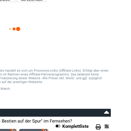
 handelt es sich um Provisions-Links (Affiliate-Links). Erfolgt über einen
onen im Rahmen eines Affiliate-Partnerprogramms. Das bedeutet keine
Finanzierung dieser Website. Alle Preise inkl. MwSt. und ggf. zuzüglich
 auf der jeweiligen Webseite.
tWatch.
 Bestien auf der Spur" im Fernsehen?
Komplettliste