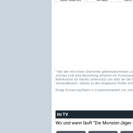
* Bei den mit einem Sternchen gekennzeichneten Links
solchen Link eine Bestellung, erhalten wir Provisi
Mehrkosten für Käufer, unterstützt uns aber bei der 
Versandkosten. Details zu den Angeboten finden sich
Einige Streaming-Daten
in Zusammenarbeit mit
Jus
Im TV
Wo und wann läuft "Die Monster-Jäger -