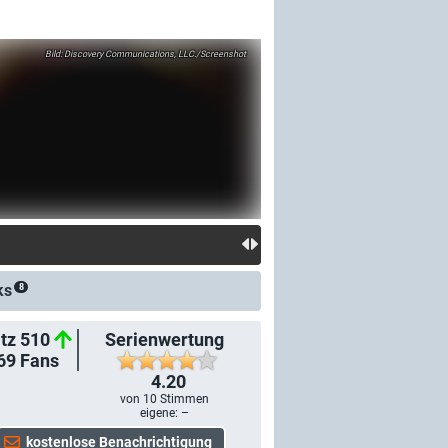
Discovery Communications, LLC./Screenshot
ks
8
tz 510
Serienwertung
69
Fans
4.20
von
10
Stimmen
eigene: –