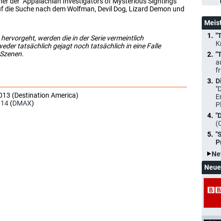
 der "Appalachian Investigators of Mysterious Sightings"
uf die Suche nach dem Wolfman, Devil Dog, Lizard Demon und
Meis
"
ervorgeht, werden die in der Serie vermeintlich
K
er tatsächlich gejagt noch tatsächlich in eine Falle
 Szenen.
"
a
f
D
"
013 (Destination America)
E
014
(
DMAX
)
P
"
(
"
P
Ne
Neue