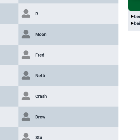
R
be
be
Moon
Fred
Netti
Crash
Drew
Stu