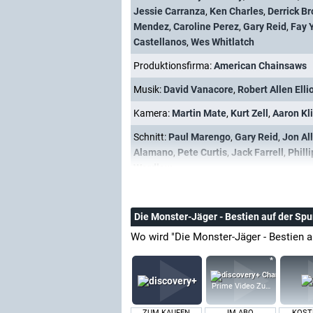
Jessie Carranza
,
Ken Charles
,
Derrick B
Mendez
,
Caroline Perez
,
Gary Reid
,
Fay 
Castellanos
,
Wes Whitlatch
Produktionsfirma:
American Chainsaws
Musik:
David Vanacore
,
Robert Allen Ellio
Kamera:
Martin Mate
,
Kurt Zell
,
Aaron Kl
Schnitt:
Paul Marengo
,
Gary Reid
,
Jon Al
Alamano
,
Pete Curtis
,
Jack Farrell
,
Philli
Wardlaw
Die Monster-Jäger - Bestien auf der Sp
Wo wird "Die Monster-Jäger - Bestien a
Prime Video Zusatz-Kanäle
ZUM KAUFEN
IM ABO
KOST