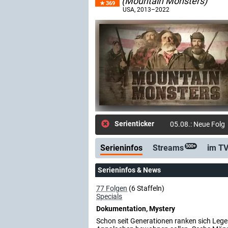
(Mountain Monsters)
369
USA
, 2013–2022
Serienticker
05.08.: Neue Folge
Serieninfos
Streams
im T
500+
Serieninfos & News
77 Folgen
(6 Staffeln)
Specials
Dokumentation, Mystery
Schon seit Generationen ranken sich Lege