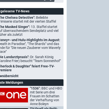
tgelesene TV-News
The Chelsea Detective":
Beliebte
rimiserie startet mit der vierten Staffel
The Masked Singer":
13. Staffel startet
uf überraschendem Sendeplatz und viel
rüher als zuletzt
isney+- und Hulu-Highlights im August:
Death in Paradise", "The Shards" und das
nde für "Die neuen Zauberer vom Waverly
lace"
Die Landarztpraxis":
Dr. Sarah König
Caroline Frier) besucht "Team Sonnenhof"
Sherlock & Daughter" feiert Free-TV-
remiere
wsübersicht
ste Meldungen
"1536":
BBC und HBO
mit Serie um drei
Frauen im Schatten
der Verhaftung von
Anne Boleyn
TV-Duell als Polit-