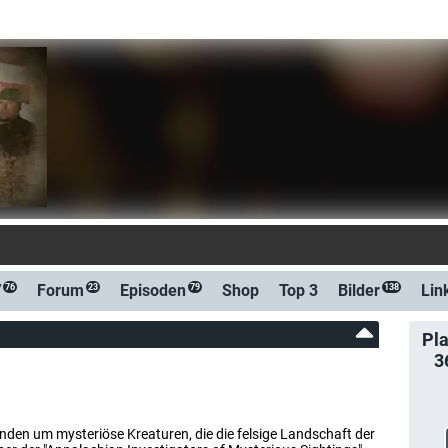
: Der Midnight Whistler (waiputhek)
V
Forum
Episoden
Shop
Top 3
Bilder
Lin
76
23
79
138
Pla
3
nden um mysteriöse Kreaturen, die die felsige Landschaft der