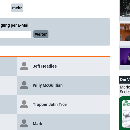
mehr
igung per E-Mail
weiter
Jeff Headlee
Die 
Willy McQuillian
Mario
Serie
Trapper John Tice
Mark