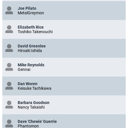
Joe Pilato
MetalGreymon
Elizabeth Rice
Toshiko Takenouchi
David Greenlee
Hiroaki Ishida
Mike Reynolds
Gennai
Dan Woren
Keisuke Tachikawa
Barbara Goodson
Nancy Takaishi
Dave 'Chewie' Guerrie
Phantomon