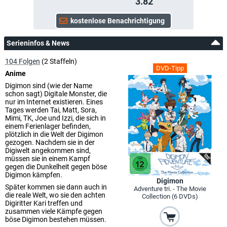
3.82
Serieninfos & News
104 Folgen
(2 Staffeln)
DVD-Tipp
Anime
Digimon sind (wie der Name
schon sagt) Digitale Monster, die
nur im Internet existieren. Eines
Tages werden Tai, Matt, Sora,
Mimi, TK, Joe und Izzi, die sich in
einem Ferienlager befinden,
plötzlich in die Welt der Digimon
gezogen. Nachdem sie in der
Digiwelt angekommen sind,
müssen sie in einem Kampf
gegen die Dunkelheit gegen böse
Digimon kämpfen.
Digimon
Später kommen sie dann auch in
Adventure tri. - The Movie
die reale Welt, wo sie den achten
Collection (6 DVDs)
Digiritter Kari treffen und
zusammen viele Kämpfe gegen
böse Digimon bestehen müssen.