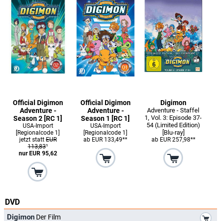
Official Digimon
Official Digimon
Digimon
Adventure -
Adventure -
Adventure - Staffel
1, Vol. 3: Episode 37-
Season 2 [RC 1]
Season 1 [RC 1]
54 (Limited Edition)
USA-Import
USA-Import
[Blu-ray]
[Regionalcode 1]
[Regionalcode 1]
jetzt statt
EUR
ab EUR 133,49**
ab EUR 257,98**
113,83
¹
nur EUR 95,62
DVD
*
Digimon
Der Film