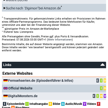
*
Suche nach
"Digimon"
bei Amazon.de
*
Transparenzhinweis: Für gekennzeichnete Links erhalten wir Provisionen im Rahmen
eines Affiliate-Partnerprogramms. Das bedeutet keine Mehrkosten für Käufer,
unterstützt uns aber bei der Finanzierung dieser Website.
**
günstigster Preis im Amazon.de-Marketplace
¹ früherer bzw. Listenpreis
Alle Preisangaben ohne Gewähr, Preise ggf. plus Porto & Versandkosten.
Preisstand: 07.08.2026 03:00 GMT+1 (
Mehr Informationen
)
Bestimmte Inhalte, die auf dieser Website angezeigt werden, stammen von Amazon.
Diese Inhalte werden "wie besehen" bereitgestellt und können jederzeit geändert oder
entfernt werden.
Links
Externe Websites
Fernsehserien.de (Episodenführer & Infos)
E
I
B
Official Website
I
B
DigitalMonsters.de
E
I
B
V
E
Episodenliste
I
Inhaltsangabe
B
Bilder
A
Audio/Musik
V
Videos
F
Forum
N
Blog/News