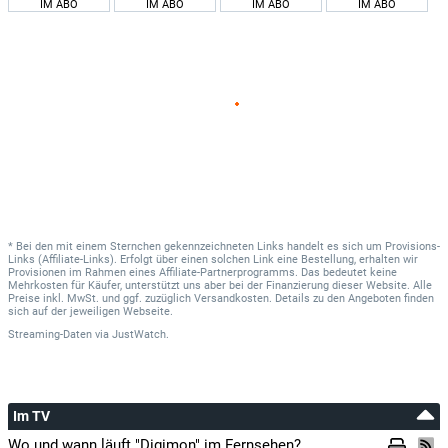
IM ABO
IM ABO
IM ABO
IM ABO
* Bei den mit einem Sternchen gekennzeichneten Links handelt es sich um Provisions-
Links (Affiliate-Links). Erfolgt über einen solchen Link eine Bestellung, erhalten wir
Provisionen im Rahmen eines Affiliate-Partnerprogramms. Das bedeutet keine
Mehrkosten für Käufer, unterstützt uns aber bei der Finanzierung dieser Website. Alle
Preise inkl. MwSt. und ggf. zuzüglich Versandkosten. Details zu den Angeboten finden
sich auf der jeweiligen Webseite.
Streaming-Daten
via
JustWatch.
Im TV
Wo und wann läuft "Digimon" im Fernsehen?