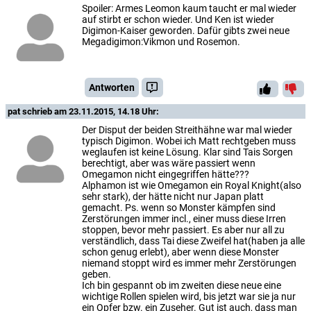
Spoiler: Armes Leomon kaum taucht er mal wieder
auf stirbt er schon wieder. Und Ken ist wieder
Digimon-Kaiser geworden. Dafür gibts zwei neue
Megadigimon:Vikmon und Rosemon.
Antworten
pat
schrieb am 23.11.2015, 14.18 Uhr:
Der Disput der beiden Streithähne war mal wieder
typisch Digimon. Wobei ich Matt rechtgeben muss
weglaufen ist keine Lösung. Klar sind Tais Sorgen
berechtigt, aber was wäre passiert wenn
Omegamon nicht eingegriffen hätte???
Alphamon ist wie Omegamon ein Royal Knight(also
sehr stark), der hätte nicht nur Japan platt
gemacht. Ps. wenn so Monster kämpfen sind
Zerstörungen immer incl., einer muss diese Irren
stoppen, bevor mehr passiert. Es aber nur all zu
verständlich, dass Tai diese Zweifel hat(haben ja alle
schon genug erlebt), aber wenn diese Monster
niemand stoppt wird es immer mehr Zerstörungen
geben.
Ich bin gespannt ob im zweiten diese neue eine
wichtige Rollen spielen wird, bis jetzt war sie ja nur
ein Opfer bzw. ein Zuseher. Gut ist auch, dass man