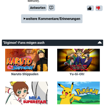
Minute).
Antworten
weitere Kommentare/Erinnerungen
"Digimon"-Fans mögen auch
Naruto Shippuden
Yu-Gi-Oh!