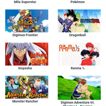
Mila Superstar
Pokémon
Digimon Frontier
Dragonball
Inuyasha
Ranma ½
Monster Rancher
Digimon Adventure tri.