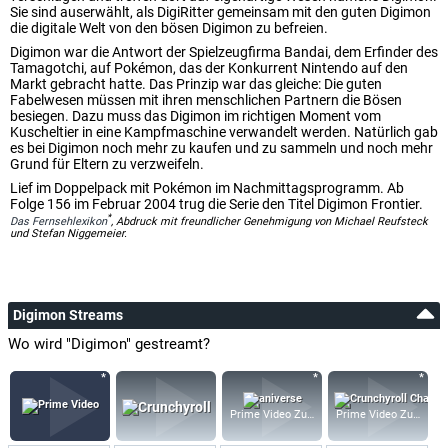
Sie sind auserwählt, als DigiRitter gemeinsam mit den guten Digimon
die digitale Welt von den bösen Digimon zu befreien.
Digimon war die Antwort der Spielzeugfirma Bandai, dem Erfinder des
Tamagotchi, auf Pokémon, das der Konkurrent Nintendo auf den
Markt gebracht hatte. Das Prinzip war das gleiche: Die guten
Fabelwesen müssen mit ihren menschlichen Partnern die Bösen
besiegen. Dazu muss das Digimon im richtigen Moment vom
Kuscheltier in eine Kampfmaschine verwandelt werden. Natürlich gab
es bei Digimon noch mehr zu kaufen und zu sammeln und noch mehr
Grund für Eltern zu verzweifeln.
Lief im Doppelpack mit Pokémon im Nachmittagsprogramm. Ab
Folge 156 im Februar 2004 trug die Serie den Titel Digimon Frontier.
*
Das Fernsehlexikon
, Abdruck mit freundlicher Genehmigung von Michael Reufsteck
und Stefan Niggemeier.
Digimon Streams
Wo wird "Digimon" gestreamt?
Prime Video Zusatz-Kanäle
Prime Video Zusatz-K