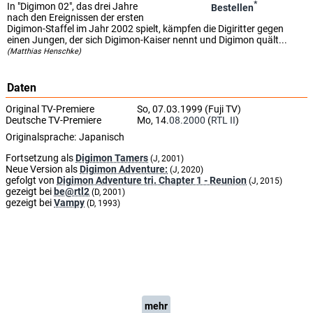
*
In "Digimon 02", das drei Jahre
Bestellen
nach den Ereignissen der ersten
Digimon-Staffel im Jahr 2002 spielt, kämpfen die Digiritter gegen
einen Jungen, der sich Digimon-Kaiser nennt und Digimon quält...
(Matthias Henschke)
Daten
Original TV-Premiere
So, 07.03.1999 (Fuji TV)
Deutsche TV-Premiere
Mo, 14.
08.2000
(
RTL II
)
Originalsprache:
Japanisch
Fortsetzung als
Digimon Tamers
(J, 2001)
Neue Version als
Digimon Adventure:
(J, 2020)
gefolgt von
Digimon Adventure tri. Chapter 1 - Reunion
(J, 2015)
gezeigt bei
be@rtl2
(D, 2001)
gezeigt bei
Vampy
(D, 1993)
mehr