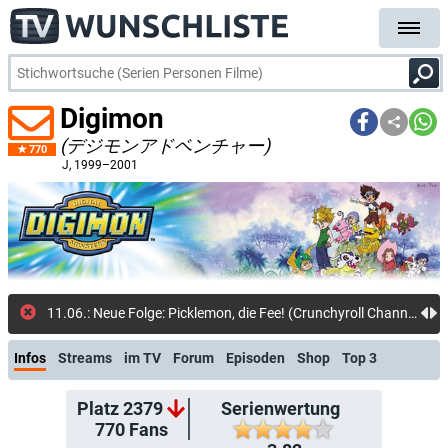
Digimon
(デジモンアドベンチャー)
770
J
, 1999–2001
11.06.: Neue Folge: Picklemon, die Fee! (Crunchyroll Channel)
Infos
Streams
im TV
Forum
Episoden
Shop
Top 3
Platz 2379
Serienwertung
770
Fans