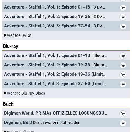
*
Adventure - Staffel 1, Vol. 1: Episode 01-18
(3 DVDs)
*
Adventure - Staffel 1, Vol. 2: Episode 19-36
(3 DVDs)
*
Adventure - Staffel 1, Vol. 3: Episode 37-54
(3 DVDs)
weitere DVDs
Blu-ray
*
Adventure - Staffel 1, Vol. 1: Episode 01-18
[Blu-ray]
*
Adventure - Staffel 1, Vol. 2: Episode 19-36
[Blu-ray]
*
Adventure - Staffel 1, Vol. 2: Episode 19-36 (Limited Edition)
[Blu
*
Adventure - Staffel 1, Vol. 3: Episode 37-54 (Limited Edition im Sammelschuber)
weitere Blu-ray-Discs
Buch
*
Digimon World. PRIMA's OFFIZIELLES LÖSUNGSBUCH.
*
Digimon, Bd.2
Die schwarzen Zahnräder
weitere Bücher