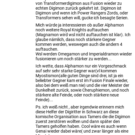
von Transformerdigimon aus Fusion wieder zu
echten Digimon zurück gekehrt ist. Digimon ist
Digimon und wenn ich Power Rangers Zords, oder
Transformers sehen will, gucke ich besagte Serien.
Mich würde ja interessieren ob außer Alphamon
noch weitere Royal Knights auftauchen
(Magnamon wird wsl nicht auftauchen ist klar). Ich
glaube nämlich, dass noch stärkere Gegner
kommen werden, weswegen auch die andern 4
auftauchen.
Wsl werden Omegamon und Imperialdramon wieder
fusionieren um noch stärker zu werden...
Ich wette, dass Alphamon nur ein Vorgeschmack
auf sehr sehr starke Gegner war(vl kommen
Myostismon(alle guten Dinge sind drei, ist ja ein
beliebter Gegner kam erst im Fusion Finale wieder,
also bei dem weiß man nie) und die vier Meister der
Dunkelheit zurück, sowie Cheruphiemon, und noch
stärkere alte Feinde, oder noch stärkere neue
Feinde)...
Ps. ich weiß nicht , aber irgendwie erinnern mich
diese Helfer der Digiritter in Schwarz an diese
komische Organisation aus Tamers die die Digimon
zuerst zerstören wollten und dann später den
Tamers geholfen haben. Cool wäre es auch wenn
Genai wieder dabei wäre( und zwar länger als eine