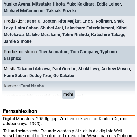
Yuniko Ayana
,
Mitsutaka Hirota
,
Yuko Kakihara
,
Eddie Leiner
,
Michael McConnohie
,
Takaaki Suzuki
Produktion:
Dana C. Booton
,
Rita Majkut
,
Eric S. Rollman
,
Shuki
Levy
,
Haim Saban
,
Shuhei Arai
,
Lakeshore Entertainment
,
Kôhei
Motokawa
,
Makiko Murakami
,
Tohru Nishida
,
Katsuhiro Takagi
,
Jamie Simone
Produktionsfirma:
Toei Animation
,
Toei Company
,
Typhoon
Graphics
Musik:
Takanori Arisawa
,
Paul Gordon
,
Shuki Levy
,
Andrew Muson
,
Haim Saban
,
Deddy Tzur
,
Go Sakabe
Kamera:
Fumi Nanba
mehr
Schnitt:
Kouichi Katagiri
,
Takashi Sakurai
Fernsehlexikon
Digital Monsters. 205-tlg. jap. Zeichentrickserie für Kinder (Dejimon
adobenchiyâ; 1999).
Tai und seine sechs Freunde werden plötzlich in die digitale Welt
verschlagen und treffen dort auf eigenartige Wesen namens Digimon.