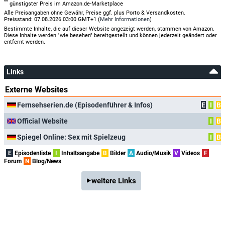
**
günstigster Preis im Amazon.de-Marketplace
Alle Preisangaben ohne Gewähr, Preise ggf. plus Porto & Versandkosten.
Preisstand: 07.08.2026 03:00 GMT+1 (
Mehr Informationen
)
Bestimmte Inhalte, die auf dieser Website angezeigt werden, stammen von Amazon.
Diese Inhalte werden "wie besehen" bereitgestellt und können jederzeit geändert oder
entfernt werden.
Links
Externe Websites
Fernsehserien.de (Episodenführer & Infos)
E
I
B
Official Website
I
B
Spiegel Online: Sex mit Spielzeug
I
B
E
Episodenliste
I
Inhaltsangabe
B
Bilder
A
Audio/Musik
V
Videos
F
Forum
N
Blog/News
weitere Links