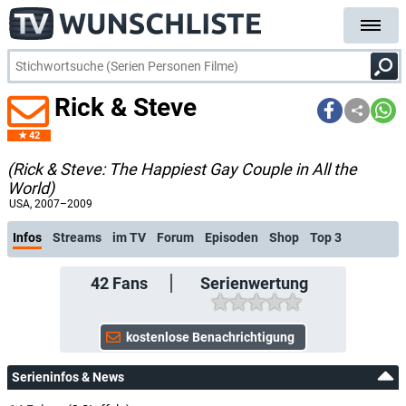
Rick & Steve
42
(Rick & Steve: The Happiest Gay Couple in All the
World)
kostenlose E-Mail-Ben
USA
, 2007–2009
Infos
Streams
im TV
Forum
Episoden
Shop
Top 3
42
Fans
Serienwertung
Serieninfos & News