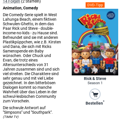
14 Folgen
(2 Staffeln)
DVD-Tipp
Animation, Comedy
Die Comedy-Serie spielt in West
Lahunga Beach, einem fiktiven
Schwulen-Ghetto, in dem das
Paar Rick und Steve - double-
income-no-kids - zu Hause sind.
Befreundet sind sie mit anderen
Plastikpüppchen, wie z.B. Kirsten
und Dana, die sich mit Ricks
Samenspende ein Baby
wünschen. Oder Chuck und
Evan, die trotz eines
Altersunterschieds von 31
Jahren zusammen sind und sich
viel streiten. Die Charaktere sind
sehr genau und mit viel Liebe
Rick & Steve
gezeichnet. In den bitterbösen
Season 1
Dialogen kommt so manche
Wahrheit über das Leben in der
schwul-lesbischen Community
zum Vorschein.
*
Bestellen
Die schwule Antwort auf
"Simpsons" und "Southpark".
(TIMM TV)