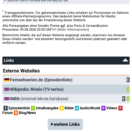
*
Transparenzhinweis: Für gekennzeichnete Links erhalten wir Provisionen im Rahmen
eines Affiliate-Partnerprogramms. Das bedeutet keine Mehrkosten für Käufer,
unterstützt uns aber bei der Finanzierung dieser Website.
Alle Preisangaben ohne Gewähr, Preise ggf. plus Porto & Versandkosten.
Preisstand: 09.08.2026 03:00 GMT+1 (
Mehr Informationen
)
Bestimmte Inhalte, die auf dieser Website angezeigt werden, stammen von Amazon.
Diese Inhalte werden "wie besehen" bereitgestellt und können jederzeit geändert oder
entfernt werden.
Links
Externe Websites
Fernsehserien.de (Episodenliste)
E
Wikipedia: Rivals (TV series)
I
IMDb
(Internet Movie Database)
E
I
E
Episodenliste
I
Inhaltsangabe
B
Bilder
A
Audio/Musik
V
Videos
F
Forum
N
Blog/News
weitere Links