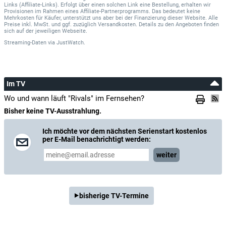
Links (Affiliate-Links). Erfolgt über einen solchen Link eine Bestellung, erhalten wir
Provisionen im Rahmen eines Affiliate-Partnerprogramms. Das bedeutet keine
Mehrkosten für Käufer, unterstützt uns aber bei der Finanzierung dieser Website. Alle
Preise inkl. MwSt. und ggf. zuzüglich Versandkosten. Details zu den Angeboten finden
sich auf der jeweiligen Webseite.
Streaming-Daten
via
JustWatch.
Im TV
Wo und wann läuft "Rivals" im Fernsehen?
Bisher keine TV-Ausstrahlung.
Ich möchte vor dem nächsten Serienstart kostenlos
per E-Mail benachrichtigt werden:
weiter
bisherige TV-Termine