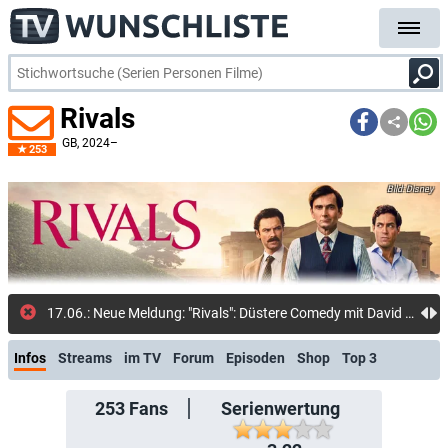
Rivals
GB
, 2024–
253
Disney
17.06.: Neue Meldung: "Rivals": Düstere Comedy mit David Tennant und Aidan Turner erhält dritte Staffel
Infos
Streams
im TV
Forum
Episoden
Shop
Top 3
253
Fans
Serienwertung