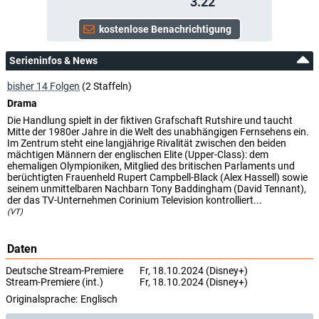
3.22
Serieninfos & News
bisher 14 Folgen
(2 Staffeln)
Drama
Die Handlung spielt in der fiktiven Grafschaft Rutshire und taucht
Mitte der 1980er Jahre in die Welt des unabhängigen Fernsehens ein.
Im Zentrum steht eine langjährige Rivalität zwischen den beiden
mächtigen Männern der englischen Elite (Upper-Class): dem
ehemaligen Olympioniken, Mitglied des britischen Parlaments und
berüchtigten Frauenheld Rupert Campbell-Black (Alex Hassell) sowie
seinem unmittelbaren Nachbarn Tony Baddingham (David Tennant),
der das TV-Unternehmen Corinium Television kontrolliert...
(VT)
Daten
Deutsche Stream-Premiere
Fr, 18.10.2024 (Disney+)
Stream-Premiere (int.)
Fr, 18.10.2024 (Disney+)
Originalsprache:
Englisch