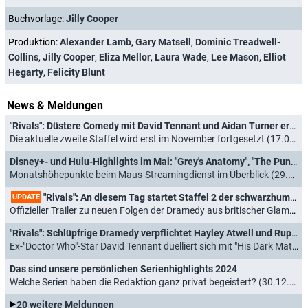
Buchvorlage:
Jilly Cooper
Produktion:
Alexander Lamb
,
Gary Matsell
,
Dominic Treadwell-
Collins
,
Jilly Cooper
,
Eliza Mellor
,
Laura Wade
,
Lee Mason
,
Elliot
Hegarty
,
Felicity Blunt
News & Meldungen
"Rivals": Düstere Comedy mit David Tennant und Aidan Turner erhält dritte Staffel
Die aktuelle zweite Staffel wird erst im November fortgesetzt (17.06.2026)
Disney+- und Hulu-Highlights im Mai: "Grey's Anatomy", "The Punisher"-Special und "Rivals"
Monatshöhepunkte beim Maus-Streamingdienst im Überblick (29.04.2026)
"Rivals": An diesem Tag startet Staffel 2 der schwarzhumorigen Romanadaption mit Ex-"Doctor Who"-Star David Tennant
UPDATE
Offizieller Trailer zu neuen Folgen der Dramedy aus britischer Glamourwelt der 1980er-Jahre enthüllt (06.02.2026)
"Rivals": Schlüpfrige Dramedy verpflichtet Hayley Atwell und Rupert Everett für Staffel 2
Ex-"Doctor Who"-Star David Tennant duelliert sich mit "His Dark Materials"-Darsteller Alex Hassell (20.08.2025)
Das sind unsere persönlichen Serienhighlights 2024
Welche Serien haben die Redaktion ganz privat begeistert? (30.12.2024)
20 weitere Meldungen