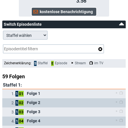
3.56
Switch Episodenliste
Zeichenerklärung:
Staffel
Episode
Stream
im TV
S
E
59 Folgen
Staffel 1:
Folge 1
1.
1
01
Folge 2
2.
1
02
Folge 3
3.
1
03
Folge 4
4.
1
04