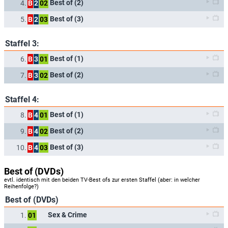
Best of (2)
4.
B
2
02
Best of (3)
5.
B
2
03
Staffel 3:
Best of (1)
6.
B
3
01
Best of (2)
7.
B
3
02
Staffel 4:
Best of (1)
8.
B
4
01
Best of (2)
9.
B
4
02
Best of (3)
10.
B
4
03
Best of (DVDs)
evtl. identisch mit den beiden TV-Best ofs zur ersten Staffel (aber: in welcher
Reihenfolge?)
Best of (DVDs)
Sex & Crime
1.
01