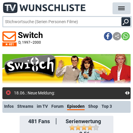
Switch
D
, 1997–2000
481
18.06.: Neue Meldung: Böhmermann,
Infos
Streams
im TV
Forum
Episoden
Shop
Top 3
481
Fans
Serienwertung