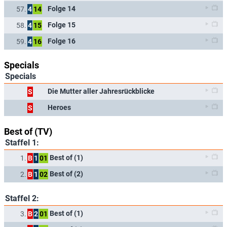
Folge 14
57.
4
14
Folge 15
58.
4
15
Folge 16
59.
4
16
Specials
Specials
Die Mutter aller Jahresrückblicke
S
Heroes
S
Best of (TV)
Staffel 1:
Best of (1)
1.
B
1
01
Best of (2)
2.
B
1
02
Staffel 2:
Best of (1)
3.
B
2
01