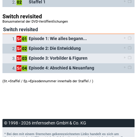
Staffel 1
2.
02
Switch revisited
Bonusmaterial der DVD-Veröffentlichungen
Switch revisited
Episode 1: Wie alles begann...
1.
Sr
01
Episode 2: Die Entwicklung
2.
Sr
02
Episode 3: Vorbilder & Figuren
3.
Sr
03
Episode 4: Abschied & Neuanfang
4.
Sr
04
(St.=Staffel / Ep.=Episodennummer innerhalb der Staffel /
)
© 1998 - 2026 imfernsehen GmbH & Co. KG
* Bei den mit einem Sternchen gekennzeichneten Links handelt es sich um