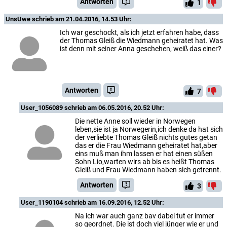
Antworten
1
UnsUwe
schrieb am 21.04.2016, 14.53 Uhr:
Ich war geschockt, als ich jetzt erfahren habe, dass
der Thomas Gleiß die Wiedmann geheiratet hat. Was
ist denn mit seiner Anna geschehen, weiß das einer?
Antworten
7
User_1056089
schrieb am 06.05.2016, 20.52 Uhr:
Die nette Anne soll wieder in Norwegen
leben,sie ist ja Norwegerin,ich denke da hat sich
der verliebte Thomas Gleiß nichts gutes getan
das er die Frau Wiedmann geheiratet hat,aber
eins muß man ihm lassen er hat einen süßen
Sohn Lio,warten wirs ab bis es heißt Thomas
Gleiß und Frau Wiedmann haben sich getrennt.
Antworten
3
User_1190104
schrieb am 16.09.2016, 12.52 Uhr:
Na ich war auch ganz bav dabei tut er immer
so geordnet. Die ist doch viel jünger wie er und