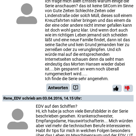
Ich frage mich allen Ernstes warum einige die
Serie anschauen? das ist keine SitCom im Sinne
von Gute Zeiten Schlechte Zeiten oder
Lindenstraße oder solch Müll, dieses soll einem
Kreuzfahrten näher bringen und das einem da
der eine oder andere nicht immer gefallen kann
ist doch wohl ganz klar. Und wenn dort auch
wie im richtigen Leben jemand sich scheiden
läßt und eine neue Familie findet, dann ist das
seine Sache und kein Grund jemanden hier zu
zerreißen oder zu verunglimpfen. Und ich
würde mal auf die entsprechenden
Internetseiten schauen denn da seiht man
eindeutig das Morten Hansen wieder dabei
ist....bin gespannt an wem noch überall
rumgemeckert wird.....
Ich finde die Serie sehr angenehm.
Antworten
Rene_EDV
schrieb am 03.04.2016, 14.15 Uhr:
EDV auf den Schiffen?
Hi, ich habe ja schon viele Berufsbilder in der Serie
beschrieben gesehen. Krankenschwester,
Empfangsdame, Hauswirtschafterin... Mich würden
aber viel mehr die technischen Berufe interessieren.
Habt ihr tips für mich in welchen Folgen besonders
über das Leben im Maschinenraum und der EDV / IT