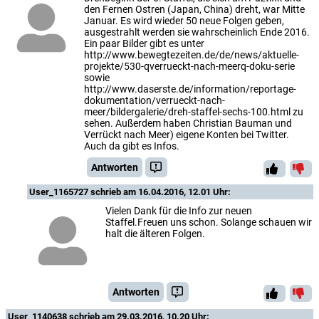
den Fernen Ostren (Japan, China) dreht, war Mitte
Januar. Es wird wieder 50 neue Folgen geben,
ausgestrahlt werden sie wahrscheinlich Ende 2016.
Ein paar Bilder gibt es unter
http://www.bewegtezeiten.de/de/news/aktuelle-
projekte/530-qverrueckt-nach-meerq-doku-serie
sowie
http://www.daserste.de/information/reportage-
dokumentation/verrueckt-nach-
meer/bildergalerie/dreh-staffel-sechs-100.html zu
sehen. Außerdem haben Christian Bauman und
Verrückt nach Meer) eigene Konten bei Twitter.
Auch da gibt es Infos.
Antworten
User_1165727
schrieb am 16.04.2016, 12.01 Uhr:
Vielen Dank für die Info zur neuen
Staffel.Freuen uns schon. Solange schauen wir
halt die älteren Folgen.
Antworten
User_1140638
schrieb am 29.03.2016, 10.20 Uhr: