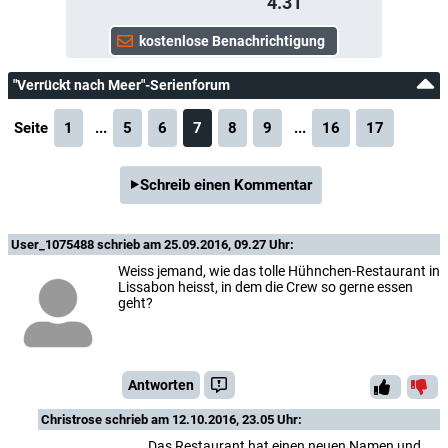
4.31
"Verrückt nach Meer"-Serienforum
Seite
1
...
5
6
7
8
9
...
16
17
Schreib einen Kommentar
User_1075488
schrieb am 25.09.2016, 09.27 Uhr:
Weiss jemand, wie das tolle Hühnchen-Restaurant in
Lissabon heisst, in dem die Crew so gerne essen
geht?
Antworten
Christrose
schrieb am 12.10.2016, 23.05 Uhr:
Das Restaurant hat einen neuen Namen und