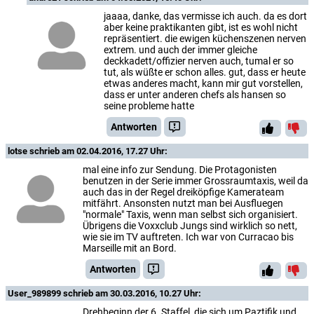
jaaaa, danke, das vermisse ich auch. da es dort
aber keine praktikanten gibt, ist es wohl nicht
repräsentiert. die ewigen küchenszenen nerven
extrem. und auch der immer gleiche
deckkadett/offizier nerven auch, tumal er so
tut, als wüßte er schon alles. gut, dass er heute
etwas anderes macht, kann mir gut vorstellen,
dass er unter anderen chefs als hansen so
seine probleme hatte
Antworten
lotse
schrieb am 02.04.2016, 17.27 Uhr:
mal eine info zur Sendung. Die Protagonisten
benutzen in der Serie immer Grossraumtaxis, weil da
auch das in der Regel dreiköpfige Kamerateam
mitfährt. Ansonsten nutzt man bei Ausfluegen
"normale" Taxis, wenn man selbst sich organisiert.
Übrigens die Voxxclub Jungs sind wirklich so nett,
wie sie im TV auftreten. Ich war von Curracao bis
Marseille mit an Bord.
Antworten
User_989899
schrieb am 30.03.2016, 10.27 Uhr:
Drehbeginn der 6. Staffel, die sich um Paztifik und