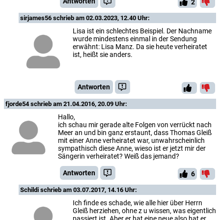
Antworten
2
sirjames56
schrieb am 02.03.2023, 12.40 Uhr:
Lisa ist ein schlechtes Beispiel. Der Nachname
wurde mindestens einmal in der Sendung
erwähnt: Lisa Manz. Da sie heute verheiratet
ist, heißt sie anders.
Antworten
fjorde54
schrieb am 21.04.2016, 20.09 Uhr:
Hallo,
ich schau mir gerade alte Folgen von verrückt nach
Meer an und bin ganz erstaunt, dass Thomas Gleiß
mit einer Anne verheiratet war, unwahrscheinlich
sympathisch diese Anne, wieso ist er jetzt mir der
Sängerin verheiratet? Weiß das jemand?
Antworten
6
Schildi
schrieb am 03.07.2017, 14.16 Uhr:
Ich finde es schade, wie alle hier über Herrn
Gleiß herziehen, ohne z u wissen, was eigentlich
passiert ist. Aber er hat eine neue also hat er