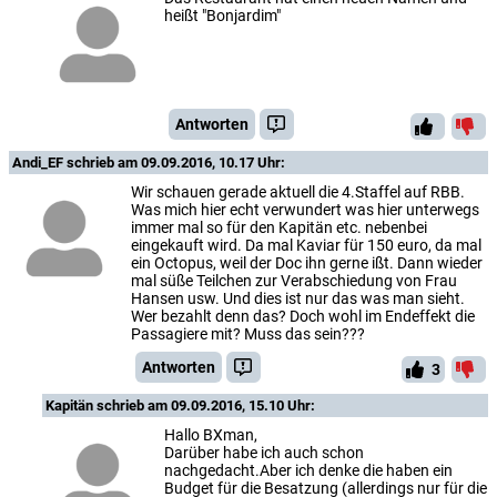
heißt "Bonjardim"
Antworten
Andi_EF
schrieb am 09.09.2016, 10.17 Uhr:
Wir schauen gerade aktuell die 4.Staffel auf RBB.
Was mich hier echt verwundert was hier unterwegs
immer mal so für den Kapitän etc. nebenbei
eingekauft wird. Da mal Kaviar für 150 euro, da mal
ein Octopus, weil der Doc ihn gerne ißt. Dann wieder
mal süße Teilchen zur Verabschiedung von Frau
Hansen usw. Und dies ist nur das was man sieht.
Wer bezahlt denn das? Doch wohl im Endeffekt die
Passagiere mit? Muss das sein???
Antworten
3
Kapitän
schrieb am 09.09.2016, 15.10 Uhr:
Hallo BXman,
Darüber habe ich auch schon
nachgedacht.Aber ich denke die haben ein
Budget für die Besatzung (allerdings nur für die