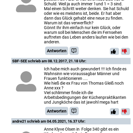
Schuld. Weil ja auch immer 1und 1 = 3 sind.
Mal einen Schritt weiter denken. Sie hat Schuld
oder wie es meistens ist, beide. Er hat aber
dann das Glück gehabt eine neue zu finden.
Warum ist das verwerflich?
Gönnt Ihr ihm einfach nur kein Glück, oder
warum soll bei Menschen die im Fernsehen
auftreten das Leben anders laufen wie bei den
anderen.
Antworten
SBF-SEE
schrieb am 08.12.2017, 21.18 Uhr:
Ich habe mich auch gewundert !!! Ich finde es
Wahnsinn wie voraussagbar Männer und
Frauen funktionieren ....
Wie hieß die ex Frau von Thomas Gleiß noch
Anne xxx ?
Viel schlimmer finde ich die
Arbeitsbedingungen der Küchenpraktikanten
und Jungköche das ist jawohl mega hart
Antworten
andre21
schrieb am 04.05.2021, 16.37 Uhr:
Anne Klyve Olsen in Folge 340 gibt es ein