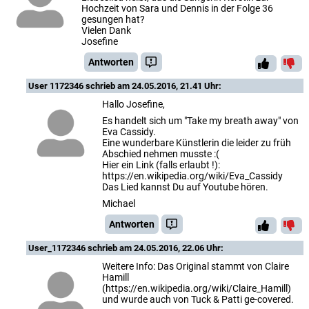
Hochzeit von Sara und Dennis in der Folge 36
gesungen hat?
Vielen Dank
Josefine
Antworten
User 1172346
schrieb am 24.05.2016, 21.41 Uhr:
Hallo Josefine,
Es handelt sich um "Take my breath away" von
Eva Cassidy.
Eine wunderbare Künstlerin die leider zu früh
Abschied nehmen musste :(
Hier ein Link (falls erlaubt !):
https://en.wikipedia.org/wiki/Eva_Cassidy
Das Lied kannst Du auf Youtube hören.
Michael
Antworten
User_1172346
schrieb am 24.05.2016, 22.06 Uhr:
Weitere Info: Das Original stammt von Claire
Hamill
(https://en.wikipedia.org/wiki/Claire_Hamill)
und wurde auch von Tuck & Patti ge-covered.