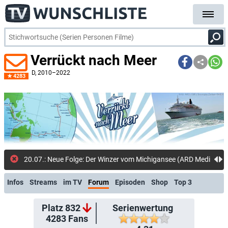
Verrückt nach Meer
D
, 2010–2022
4283
20.07.: Neue Folge: Der Winzer vom Michigansee (ARD Mediathek)
Infos
Streams
im TV
Forum
Episoden
Shop
Top 3
Platz 832
Serienwertung
4283
Fans