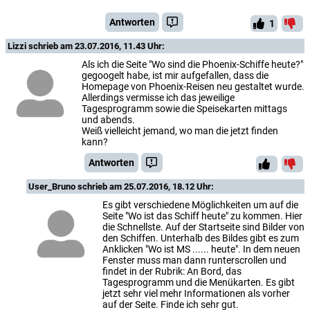
Antworten
1
Lizzi
schrieb am 23.07.2016, 11.43 Uhr:
Als ich die Seite "Wo sind die Phoenix-Schiffe heute?"
gegoogelt habe, ist mir aufgefallen, dass die
Homepage von Phoenix-Reisen neu gestaltet wurde.
Allerdings vermisse ich das jeweilige
Tagesprogramm sowie die Speisekarten mittags
und abends.
Weiß vielleicht jemand, wo man die jetzt finden
kann?
Antworten
User_Bruno
schrieb am 25.07.2016, 18.12 Uhr:
Es gibt verschiedene Möglichkeiten um auf die
Seite "Wo ist das Schiff heute" zu kommen. Hier
die Schnellste. Auf der Startseite sind Bilder von
den Schiffen. Unterhalb des Bildes gibt es zum
Anklicken "Wo ist MS ...... heute". In dem neuen
Fenster muss man dann runterscrollen und
findet in der Rubrik: An Bord, das
Tagesprogramm und die Menükarten. Es gibt
jetzt sehr viel mehr Informationen als vorher
auf der Seite. Finde ich sehr gut.