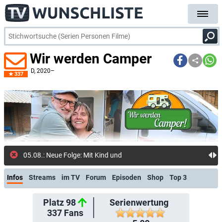
Wir werden Camper
D
, 2020–
337
05.08.: Neue Folge: Mit Kind und Kegel im neuen Woh
Infos
Streams
im TV
Forum
Episoden
Shop
Top 3
Platz 98
Serienwertung
337
Fans