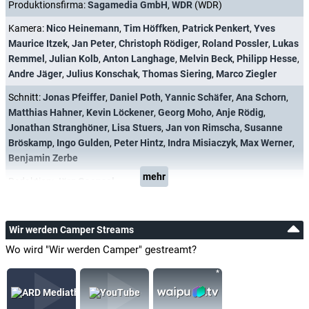
Produktionsfirma:
Sagamedia GmbH
,
WDR
(WDR)
Kamera:
Nico Heinemann
,
Tim Höffken
,
Patrick Penkert
,
Yves
Maurice Itzek
,
Jan Peter
,
Christoph Rödiger
,
Roland Possler
,
Lukas
Remmel
,
Julian Kolb
,
Anton Langhage
,
Melvin Beck
,
Philipp Hesse
,
Andre Jäger
,
Julius Konschak
,
Thomas Siering
,
Marco Ziegler
Schnitt:
Jonas Pfeiffer
,
Daniel Poth
,
Yannic Schäfer
,
Ana Schorn
,
Matthias Hahner
,
Kevin Löckener
,
Georg Moho
,
Anje Rödig
,
Jonathan Stranghöner
,
Lisa Stuers
,
Jan von Rimscha
,
Susanne
Bröskamp
,
Ingo Gulden
,
Peter Hintz
,
Indra Misiaczyk
,
Max Werner
,
Benjamin Zerbe
mehr
Redaktion:
Jörg Gaensel
Wir werden Camper Streams
Wo wird "Wir werden Camper" gestreamt?