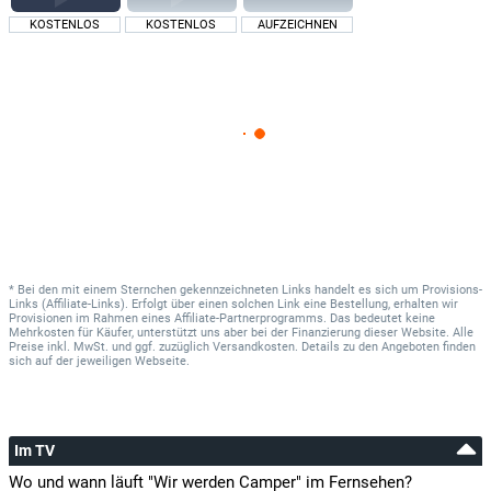
KOSTENLOS
KOSTENLOS
AUFZEICHNEN
* Bei den mit einem Sternchen gekennzeichneten Links handelt es sich um Provisions-
Links (Affiliate-Links). Erfolgt über einen solchen Link eine Bestellung, erhalten wir
Provisionen im Rahmen eines Affiliate-Partnerprogramms. Das bedeutet keine
Mehrkosten für Käufer, unterstützt uns aber bei der Finanzierung dieser Website. Alle
Preise inkl. MwSt. und ggf. zuzüglich Versandkosten. Details zu den Angeboten finden
sich auf der jeweiligen Webseite.
Im TV
Wo und wann läuft "Wir werden Camper" im Fernsehen?