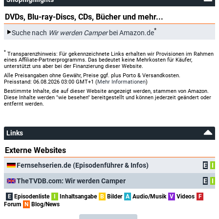
DVDs, Blu-ray-Discs, CDs, Bücher und mehr...
*
Suche nach
Wir werden Camper
bei Amazon.de
*
Transparenzhinweis: Für gekennzeichnete Links erhalten wir Provisionen im Rahmen
eines Affiliate-Partnerprogramms. Das bedeutet keine Mehrkosten für Käufer,
unterstützt uns aber bei der Finanzierung dieser Website.
Alle Preisangaben ohne Gewähr, Preise ggf. plus Porto & Versandkosten.
Preisstand: 06.08.2026 03:00 GMT+1 (
Mehr Informationen
)
Bestimmte Inhalte, die auf dieser Website angezeigt werden, stammen von Amazon.
Diese Inhalte werden "wie besehen" bereitgestellt und können jederzeit geändert oder
entfernt werden.
Links
Externe Websites
Fernsehserien.de (Episodenführer & Infos)
E
I
TheTVDB.com: Wir werden Camper
E
I
E
Episodenliste
I
Inhaltsangabe
B
Bilder
A
Audio/Musik
V
Videos
F
Forum
N
Blog/News