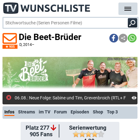
Die Beet-Brüder
D
, 2014–
905
VOX/Tokee Bros.
06.08.: Neue Folge: Sabine und Tim, Grevenbroich (RTL+ Free)
Infos
Streams
im TV
Forum
Episoden
Shop
Top 3
Platz 277
Serienwertung
905
Fans