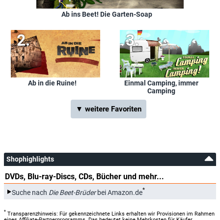
Ab ins Beet! Die Garten-Soap
Ab in die Ruine!
Einmal Camping, immer
Camping
▼ weitere Favoriten
Shophighlights
DVDs, Blu-ray-Discs, CDs, Bücher und mehr...
*
Suche nach
Die Beet-Brüder
bei Amazon.de
*
Transparenzhinweis: Für gekennzeichnete Links erhalten wir Provisionen im Rahmen
eines Affiliate-Partnerprogramms. Das bedeutet keine Mehrkosten für Käufer,