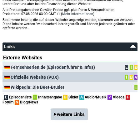
unterstützt uns aber bei der Finanzierung dieser Website.
Alle Preisangaben ohne Gewähr, Preise ggf. plus Porto & Versandkosten.
Preisstand: 07.08.2026 03:00 GMT+1 (
Mehr Informationen
)
Bestimmte Inhalte, die auf dieser Website angezeigt werden, stammen von Amazon.
Diese Inhalte werden "wie besehen" bereitgestellt und können jederzeit geändert oder
entfernt werden.
Links
Externe Websites
Fernsehserien.de (Episodenführer & Infos)
E
I
B
Offizielle Website (VOX)
I
B
V
Wikipedia: Die Beet-Brüder
I
E
Episodenliste
I
Inhaltsangabe
B
Bilder
A
Audio/Musik
V
Videos
F
Forum
N
Blog/News
weitere Links