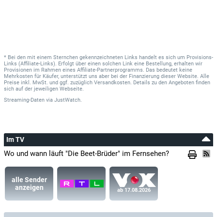
* Bei den mit einem Sternchen gekennzeichneten Links handelt es sich um Provisions-
Links (Affiliate-Links). Erfolgt über einen solchen Link eine Bestellung, erhalten wir
Provisionen im Rahmen eines Affiliate-Partnerprogramms. Das bedeutet keine
Mehrkosten für Käufer, unterstützt uns aber bei der Finanzierung dieser Website. Alle
Preise inkl. MwSt. und ggf. zuzüglich Versandkosten. Details zu den Angeboten finden
sich auf der jeweiligen Webseite.
Streaming-Daten
via
JustWatch.
Im TV
Wo und wann läuft "Die Beet-Brüder" im Fernsehen?
alle Sender
anzeigen
ab 17.08.2026