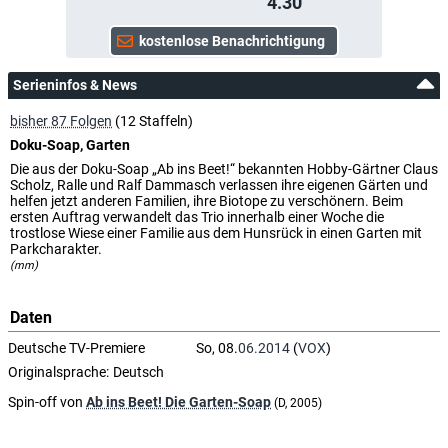
4.30
Serieninfos & News
bisher 87 Folgen
(12 Staffeln)
Doku-Soap, Garten
Die aus der Doku-Soap „Ab ins Beet!“ bekannten Hobby-Gärtner Claus
Scholz, Ralle und Ralf Dammasch verlassen ihre eigenen Gärten und
helfen jetzt anderen Familien, ihre Biotope zu verschönern. Beim
ersten Auftrag verwandelt das Trio innerhalb einer Woche die
trostlose Wiese einer Familie aus dem Hunsrück in einen Garten mit
Parkcharakter.
(mm)
Daten
Deutsche TV-Premiere
So, 08.
06.2014
(
VOX
)
Originalsprache:
Deutsch
Spin-off von
Ab ins Beet! Die Garten-Soap
(D, 2005)