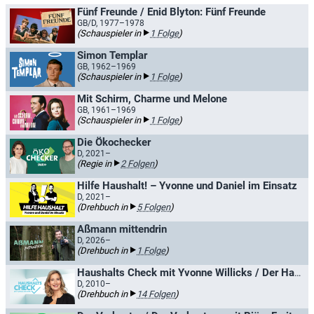
Fünf Freunde / Enid Blyton: Fünf Freunde
GB/D, 1977–1978
(Schauspieler in
1 Folge
)
Simon Templar
GB, 1962–1969
(Schauspieler in
1 Folge
)
Mit Schirm, Charme und Melone
GB, 1961–1969
(Schauspieler in
1 Folge
)
Die Ökochecker
D, 2021–
(Regie in
2 Folgen
)
Hilfe Haushalt! – Yvonne und Daniel im Einsatz
D, 2021–
(Drehbuch in
5 Folgen
)
Aßmann mittendrin
D, 2026–
(Drehbuch in
1 Folge
)
Haushalts Check mit Yvonne Willicks / Der Haushalts-Check mit Yvonne Willicks
D, 2010–
(Drehbuch in
14 Folgen
)