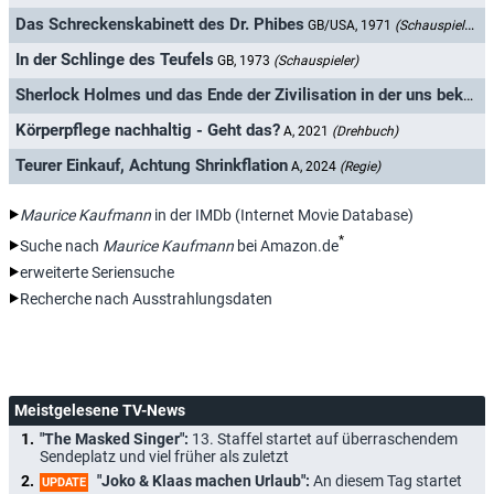
Das Schreckenskabinett des Dr. Phibes
GB/USA, 1971
(Schauspieler)
In der Schlinge des Teufels
GB, 1973
(Schauspieler)
Sherlock Holmes und das Ende der Zivilisation in der uns bekannten Form
Körperpflege nachhaltig - Geht das?
A, 2021
(Drehbuch)
Teurer Einkauf, Achtung Shrinkflation
A, 2024
(Regie)
Maurice Kaufmann
in der IMDb (Internet Movie Database)
*
Suche nach
Maurice Kaufmann
bei Amazon.de
erweiterte Seriensuche
Recherche nach Ausstrahlungsdaten
Meistgelesene TV-News
"The Masked Singer":
13. Staffel startet auf überraschendem
Sendeplatz und viel früher als zuletzt
"Joko & Klaas machen Urlaub":
An diesem Tag startet
UPDATE