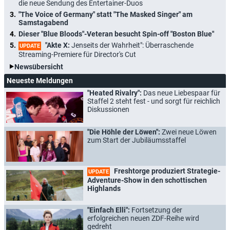
die neue Sendung des Entertainer-Duos
"The Voice of Germany" statt "The Masked Singer" am
Samstagabend
Dieser "Blue Bloods"-Veteran besucht Spin-off "Boston Blue"
"Akte X:
Jenseits der Wahrheit": Überraschende
UPDATE
Streaming-Premiere für Director's Cut
Newsübersicht
Neueste Meldungen
"Heated Rivalry":
Das neue Liebespaar für
Staffel 2 steht fest - und sorgt für reichlich
Diskussionen
"Die Höhle der Löwen":
Zwei neue Löwen
zum Start der Jubiläumsstaffel
Freshtorge produziert Strategie-
UPDATE
Adventure-Show in den schottischen
Highlands
"Einfach Elli":
Fortsetzung der
erfolgreichen neuen ZDF-Reihe wird
gedreht