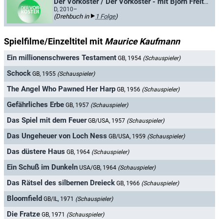
Der Vorkoster / Der Vorkoster - mit Björn Freitag
D, 2010–
(Drehbuch in
1 Folge
)
Spielfilme/Einzeltitel mit
Maurice Kaufmann
Ein millionenschweres Testament
GB, 1954
(Schauspieler)
Schock
GB, 1955
(Schauspieler)
The Angel Who Pawned Her Harp
GB, 1956
(Schauspieler)
Gefährliches Erbe
GB, 1957
(Schauspieler)
Das Spiel mit dem Feuer
GB/USA, 1957
(Schauspieler)
Das Ungeheuer von Loch Ness
GB/USA, 1959
(Schauspieler)
Das düstere Haus
GB, 1964
(Schauspieler)
Ein Schuß im Dunkeln
USA/GB, 1964
(Schauspieler)
Das Rätsel des silbernen Dreieck
GB, 1966
(Schauspieler)
Bloomfield
GB/IL, 1971
(Schauspieler)
Die Fratze
GB, 1971
(Schauspieler)