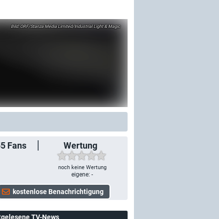
ORF/Stanza Media Limited/Industrial Light & Magic
55
Fans
Wertung
noch keine Wertung
eigene: -
tgelesene TV-News