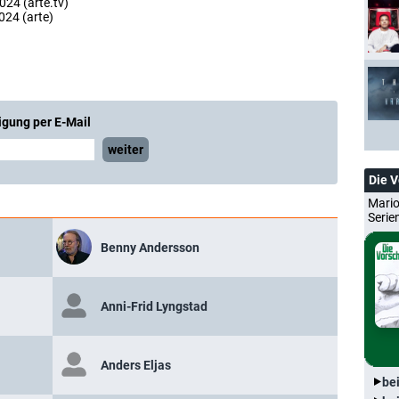
024 (arte.tv)
024 (arte)
igung per E-Mail
weiter
Die 
Mario
Serie
Benny Andersson
Anni-Frid Lyngstad
Anders Eljas
be