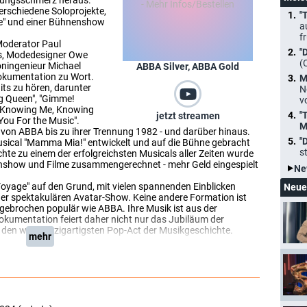
dungsschmerz heraus.
erschiedene Soloprojekte,
"
e" und einer Bühnenshow
a
f
Moderator Paul
"
ps, Modedesigner Owe
(
oningenieur Michael
ABBA Silver, ABBA Gold
Dokumentation zu Wort.
M
ts zu hören, darunter
N
g Queen", "Gimme!
v
 "Knowing Me, Knowing
"
jetzt streamen
 You For the Music".
M
 von ABBA bis zu ihrer Trennung 1982 - und darüber hinaus.
"
Musical "Mamma Mia!" entwickelt und auf die Bühne gebracht
s
chte zu einem der erfolgreichsten Musicals aller Zeiten wurde
hnenshow und Filme zusammengerechnet - mehr Geld eingespielt
Ne
oyage" auf den Grund, mit vielen spannenden Einblicken
Neue
 der spektakulären Avatar-Show. Keine andere Formation ist
ngebrochen populär wie ABBA. Ihre Musik ist aus der
kumentation feiert daher nicht nur das Jubiläum der
den wohl einzigartigsten Pop-Act der Musikgeschichte.
mehr