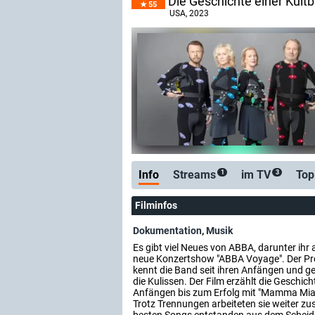
Die Geschichte einer Kult
55
USA
, 2023
Info
Streams
im TV
Top
1
3
Filminfos
Dokumentation
,
Musik
Es gibt viel Neues von ABBA, darunter ihr 
neue Konzertshow "ABBA Voyage". Der Pr
kennt die Band seit ihren Anfängen und ge
die Kulissen. Der Film erzählt die Geschi
Anfängen bis zum Erfolg mit "Mamma Mia!
Trotz Trennungen arbeiteten sie weiter zu