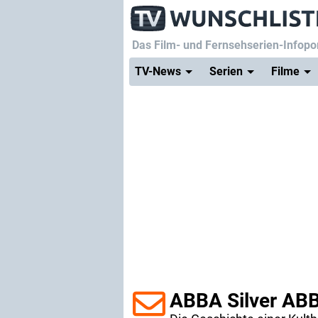
Das Film- und Fernsehserien-Infopor
TV-News
Serien
Filme
ABBA Silver AB