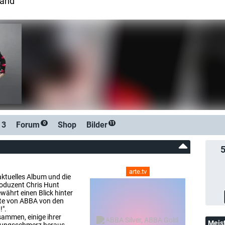
band
 3
Forum
Shop
Bilder
0
11
arte.tv
aktuelles Album und die
oduzent Chris Hunt
währt einen Blick hinter
chte von ABBA von den
".
sammen, einige ihrer
Meis