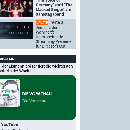
"The Voice of
Germany" statt "The
Masked Singer" am
Samstagabend
"Akte X:
UPDATE
Jenseits der
Wahrheit":
Überraschende
Streaming-Premiere
für Director's Cut
Vorschau
, der Eismann präsentiert die wichtigsten
nstarts der Woche:
i YouTube