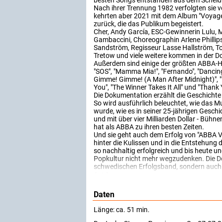
besten Songs entstanden aus dem Schei
Nach ihrer Trennung 1982 verfolgten sie v
kehrten aber 2021 mit dem Album "Voyag
zurück, die das Publikum begeistert.
Cher, Andy García, ESC-Gewinnerin Lulu, 
Gambaccini, Choreographin Arlene Philli
Sandström, Regisseur Lasse Hallström, T
Tretow und viele weitere kommen in der 
Außerdem sind einige der größten ABBA-Hi
"SOS", "Mamma Mia!", "Fernando", "Dancin
Gimme! Gimme! (A Man After Midnight)",
You", "The Winner Takes It All" und "Thank
Die Dokumentation erzählt die Geschichte
So wird ausführlich beleuchtet, wie das 
wurde, wie es in seiner 25-jährigen Geschi
und mit über vier Milliarden Dollar - Bü
hat als ABBA zu ihren besten Zeiten.
Und sie geht auch dem Erfolg von "ABBA V
hinter die Kulissen und in die Entstehung
so nachhaltig erfolgreich und bis heute u
Popkultur nicht mehr wegzudenken. Die Do
schwedischen Erfolgsband, sondern auch 
(arte)
Daten
Länge: ca. 51 min.