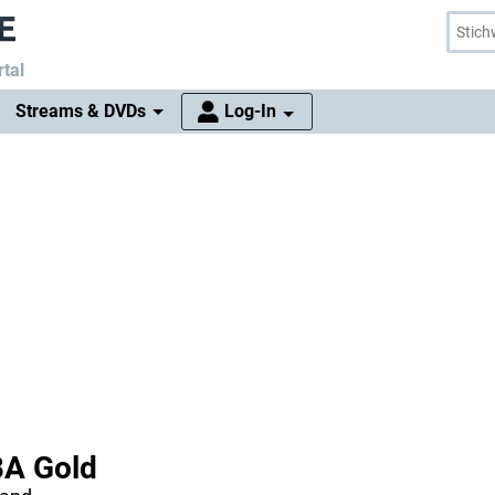
tal
Streams & DVDs
Log-In
BA Gold