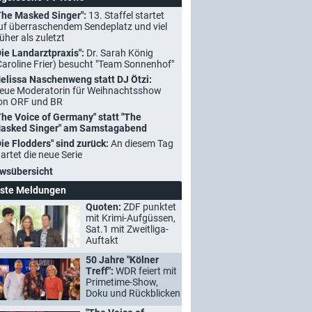
The Masked Singer":
13. Staffel startet
uf überraschendem Sendeplatz und viel
rüher als zuletzt
Die Landarztpraxis":
Dr. Sarah König
Caroline Frier) besucht "Team Sonnenhof"
elissa Naschenweng statt DJ Ötzi:
eue Moderatorin für Weihnachtsshow
on ORF und BR
The Voice of Germany" statt "The
asked Singer" am Samstagabend
Die Flodders" sind zurück:
An diesem Tag
tartet die neue Serie
wsübersicht
ste Meldungen
Quoten:
ZDF punktet
mit Krimi-Aufgüssen,
Sat.1 mit Zweitliga-
Auftakt
50 Jahre "Kölner
Treff":
WDR feiert mit
Primetime-Show,
Doku und Rückblicken