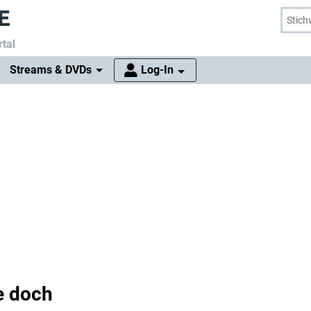
tal
Streams & DVDs
Log-In
ie doch