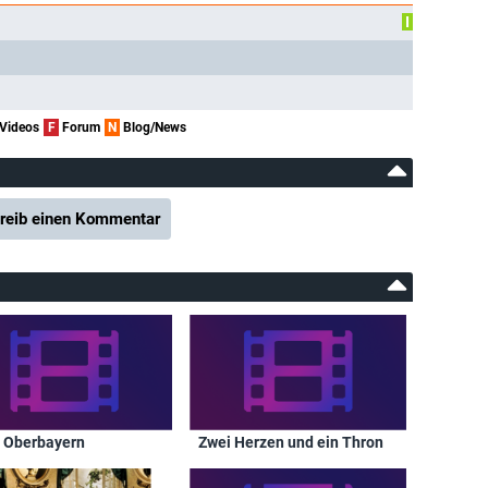
I
Videos
F
Forum
N
Blog/News
reib einen Kommentar
n Oberbayern
Zwei Herzen und ein Thron