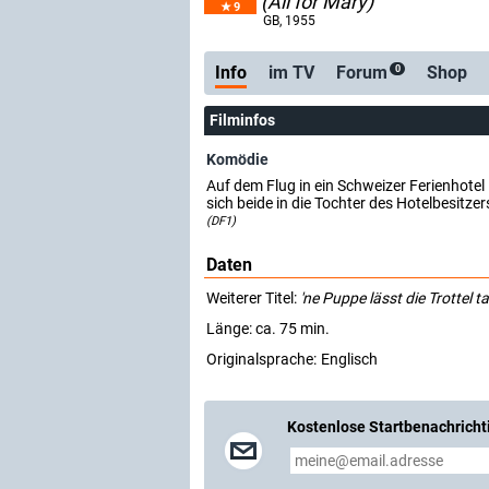
(All for Mary)
9
GB
, 1955
Info
im TV
Forum
Shop
0
Filminfos
Komödie
Auf dem Flug in ein Schweizer Ferienhotel 
sich beide in die Tochter des Hotelbesitzer
(DF1)
Daten
Weiterer Titel:
'ne Puppe lässt die Trottel 
Länge: ca. 75 min.
Originalsprache:
Englisch
Kostenlose Startbenachricht