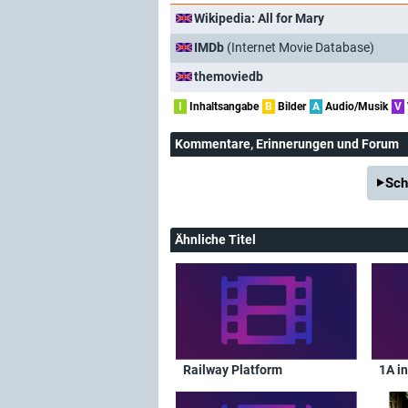
Wikipedia: All for Mary
IMDb
(Internet Movie Database)
themoviedb
I
Inhaltsangabe
B
Bilder
A
Audio/Musik
V
Kommentare
, Erinnerungen und Forum
Sch
Ähnliche Titel
Railway Platform
1A i