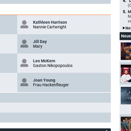
"
(
M
N
v
Kathleen Harrison
Nannie Cartwright
Ne
Neue
Jill Day
Mary
Leo McKern
Gaston Nikopopoulos
Joan Young
Frau Hackenfleuger