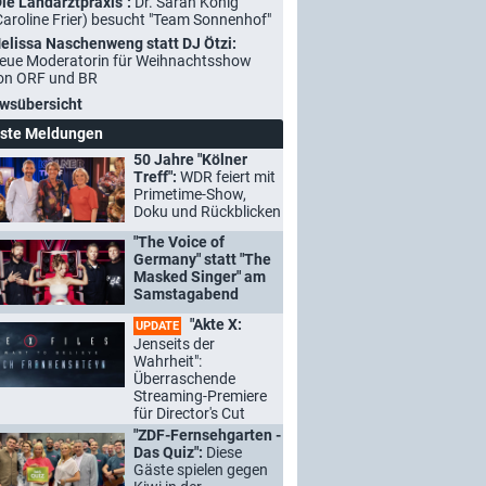
Die Landarztpraxis":
Dr. Sarah König
Caroline Frier) besucht "Team Sonnenhof"
elissa Naschenweng statt DJ Ötzi:
eue Moderatorin für Weihnachtsshow
on ORF und BR
wsübersicht
ste Meldungen
50 Jahre "Kölner
Treff":
WDR feiert mit
Primetime-Show,
Doku und Rückblicken
"The Voice of
Germany" statt "The
Masked Singer" am
Samstagabend
"Akte X:
UPDATE
Jenseits der
Wahrheit":
Überraschende
Streaming-Premiere
für Director's Cut
"ZDF-Fernsehgarten -
Das Quiz":
Diese
Gäste spielen gegen