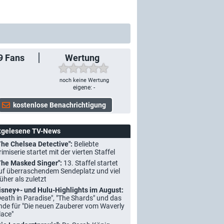
9
Fans
Wertung
noch keine Wertung
eigene: -
tgelesene TV-News
The Chelsea Detective":
Beliebte
rimiserie startet mit der vierten Staffel
The Masked Singer":
13. Staffel startet
uf überraschendem Sendeplatz und viel
rüher als zuletzt
isney+- und Hulu-Highlights im August:
Death in Paradise", "The Shards" und das
nde für "Die neuen Zauberer vom Waverly
lace"