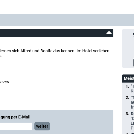
lernen sich Alfred und Bonifazius kennen. Im Hotel verlieben
s.
Meis
tanzen
"
K
"
a
f
D
igung per E-Mail
"
E
weiter
P