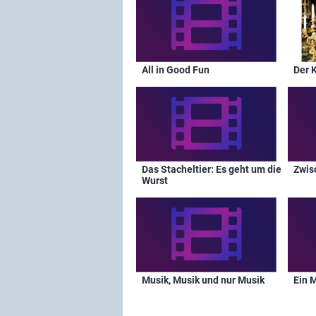
All in Good Fun
Der 
Das Stacheltier: Es geht um die
Zwis
Wurst
Musik, Musik und nur Musik
Ein M