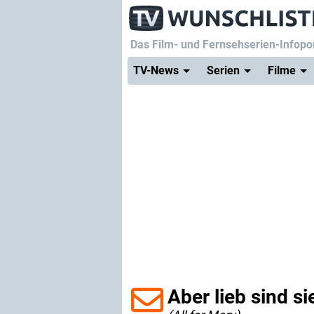
Das Film- und Fernsehserien-Infopor
TV-News
Serien
Filme
Aber lieb sind s