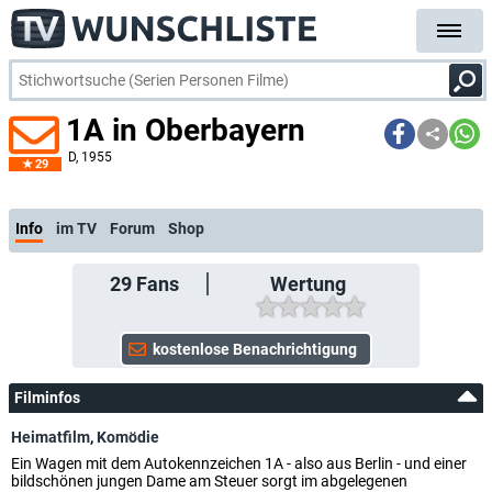
1A in Oberbayern
D
, 1955
29
Info
im TV
Forum
Shop
29
Fans
Wertung
Filminfos
Heimatfilm
,
Komödie
Ein Wagen mit dem Autokennzeichen 1A - also aus Berlin - und einer
bildschönen jungen Dame am Steuer sorgt im abgelegenen