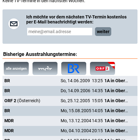
Keine TV-Termine in den nächsten Wochen.
Ich möchte vor dem nächsten TV-Termin kostenlos
per E-Mail benachrichtigt werden:
weiter
Bisherige Ausstrahlungstermine:
alle anzeigen
BR
So, 14.06.2009
13:25
1A in Oberbayern
BR
Do, 14.09.2006
14:35
1A in Oberbayern
ORF 2
(Österreich)
So, 25.12.2005
15:05
1A in Oberbayern
BR
Mo, 15.08.2005
14:05
1A in Oberbayern
MDR
Mo, 13.12.2004
14:35
1A in Oberbayern
MDR
Mo, 04.10.2004
20:15
1A in Oberbayern