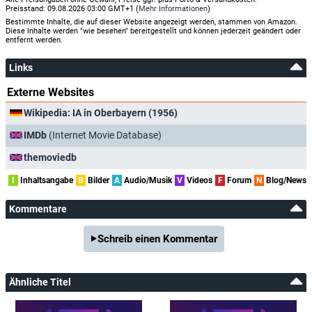
Preisstand: 09.08.2026 03:00 GMT+1 (
Mehr Informationen
)
Bestimmte Inhalte, die auf dieser Website angezeigt werden, stammen von Amazon.
Diese Inhalte werden "wie besehen" bereitgestellt und können jederzeit geändert oder
entfernt werden.
Links
Externe Websites
Wikipedia: IA in Oberbayern (1956)
IMDb
(Internet Movie Database)
themoviedb
I
Inhaltsangabe
B
Bilder
A
Audio/Musik
V
Videos
F
Forum
N
Blog/News
Kommentare
Schreib einen Kommentar
Ähnliche Titel