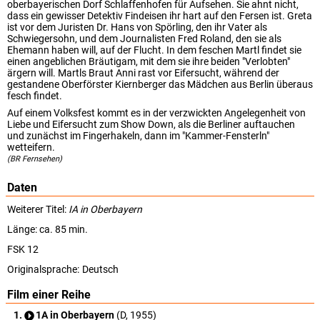
oberbayerischen Dorf Schlaffenhofen für Aufsehen. Sie ahnt nicht,
dass ein gewisser Detektiv Findeisen ihr hart auf den Fersen ist. Greta
ist vor dem Juristen Dr. Hans von Spörling, den ihr Vater als
Schwiegersohn, und dem Journalisten Fred Roland, den sie als
Ehemann haben will, auf der Flucht. In dem feschen Martl findet sie
einen angeblichen Bräutigam, mit dem sie ihre beiden "Verlobten"
ärgern will. Martls Braut Anni rast vor Eifersucht, während der
gestandene Oberförster Kiernberger das Mädchen aus Berlin überaus
fesch findet.
Auf einem Volksfest kommt es in der verzwickten Angelegenheit von
Liebe und Eifersucht zum Show Down, als die Berliner auftauchen
und zunächst im Fingerhakeln, dann im "Kammer-Fensterln"
wetteifern.
(BR Fernsehen)
Daten
Weiterer Titel:
IA in Oberbayern
Länge: ca. 85 min.
FSK 12
Originalsprache:
Deutsch
Film einer Reihe
1A in Oberbayern
(D, 1955)