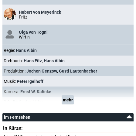
Hubert von Meyerinck
Fritz
Olga von Togni
Wirtin
Regie:
Hans Albin
Drehbuch:
Hans Fitz
,
Hans Albin
Produktion:
Jochen Genzow
,
Gustl Lautenbacher
Musik:
Peter Igelhoff
Kamera:
Ernst W. Kalinke
mehr
Schnitt:
Gertrud Hinz
im Fernsehen
In Kürze: