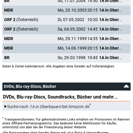
BR
So, 11.07.2004
19:50
1A in Oberbayern
MDR
Mo, 20.10.2003
20:15
1A in Oberbayern
ORF 2
(Österreich)
Di, 07.05.2002
10:20
1A in Oberbayern
ORF 2
(Österreich)
Sa, 04.05.2002
14:45
1A in Oberbayern
MDR
Mo, 29.11.1999
14:35
1A in Oberbayern
MDR
Mo, 14.06.1999
20:15
1A in Oberbayern
BR
So, 29.03.1998
19:45
1A in Oberbayern
Daten & Zeiten kalendarisch. Alle Angaben ohne Gewähr auf Vollständigkeit.
DVDs, Blu-ray-Discs, Bücher
DVDs, Blu-ray-Discs, Soundtracks, Bücher und mehr...
*
Suche nach
1A in Oberbayern
bei Amazon.de
*
Transparenzhinweis: Für gekennzeichnete Links erhalten wir Provisionen im Rahmen
eines Affiliate-Partnerprogramms. Das bedeutet keine Mehrkosten für Käufer,
unterstützt uns aber bei der Finanzierung dieser Website.
Alle Preisangaben ohne Gewähr, Preise ggf. plus Porto & Versandkosten.