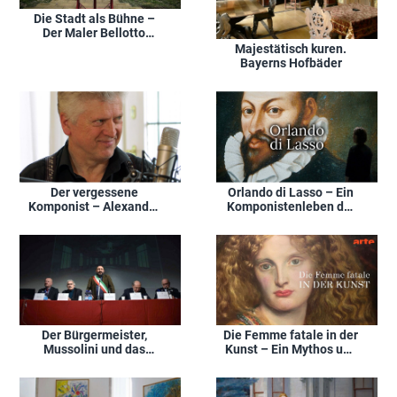
Die Stadt als Bühne –
Der Maler Bellotto
genannt Canaletto
Majestätisch kuren.
Bayerns Hofbäder
Der vergessene
Orlando di Lasso – Ein
Komponist – Alexander
Komponistenleben der
Zemlinsky
Renaissance
Der Bürgermeister,
Die Femme fatale in der
Mussolini und das
Kunst – Ein Mythos und
Museum
seine Demontage