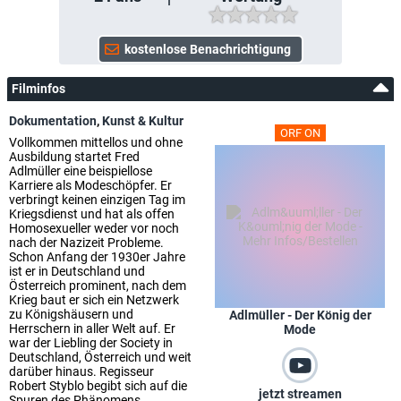
Filminfos
Dokumentation
,
Kunst & Kultur
ORF ON
Vollkommen mittellos und ohne
Ausbildung startet Fred
Adlmüller eine beispiellose
Karriere als Modeschöpfer. Er
verbringt keinen einzigen Tag im
Kriegsdienst und hat als offen
Homosexueller weder vor noch
nach der Nazizeit Probleme.
Schon Anfang der 1930er Jahre
ist er in Deutschland und
Österreich prominent, nach dem
Krieg baut er sich ein Netzwerk
zu Königshäusern und
Adlmüller - Der König der
Herrschern in aller Welt auf. Er
Mode
war der Liebling der Society in
Deutschland, Österreich und weit
darüber hinaus. Regisseur
Robert Styblo begibt sich auf die
jetzt streamen
Spuren des Phänomens