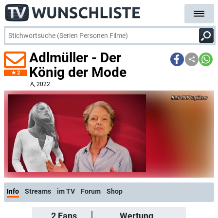
Adlmüller - Der
König der Mode
2
A
, 2022
ORF/styblo.tv
Info
Streams
im TV
Forum
Shop
2
Fans
Wertung