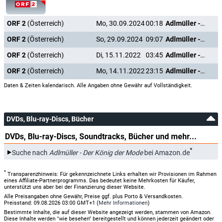
ORF 2
(Österreich)
Mo, 30.09.2024
00:18
Adlmüller - Der König der Mode
ORF 2
(Österreich)
So, 29.09.2024
09:07
Adlmüller - Der König der Mode
ORF 2
(Österreich)
Di, 15.11.2022
03:45
Adlmüller - Der König der Mode
ORF 2
(Österreich)
Mo, 14.11.2022
23:15
Adlmüller - Der König der Mode
Daten & Zeiten kalendarisch. Alle Angaben ohne Gewähr auf Vollständigkeit.
DVDs, Blu-ray-Discs, Bücher
DVDs, Blu-ray-Discs, Soundtracks, Bücher und mehr...
*
Suche nach
Adlmüller - Der König der Mode
bei Amazon.de
*
Transparenzhinweis: Für gekennzeichnete Links erhalten wir Provisionen im Rahmen
eines Affiliate-Partnerprogramms. Das bedeutet keine Mehrkosten für Käufer,
unterstützt uns aber bei der Finanzierung dieser Website.
Alle Preisangaben ohne Gewähr, Preise ggf. plus Porto & Versandkosten.
Preisstand: 09.08.2026 03:00 GMT+1 (
Mehr Informationen
)
Bestimmte Inhalte, die auf dieser Website angezeigt werden, stammen von Amazon.
Diese Inhalte werden "wie besehen" bereitgestellt und können jederzeit geändert oder