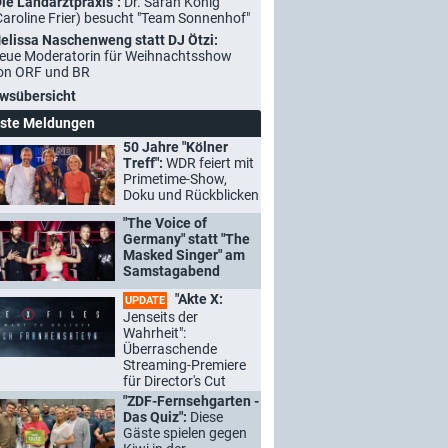
Die Landarztpraxis":
Dr. Sarah König
Caroline Frier) besucht "Team Sonnenhof"
elissa Naschenweng statt DJ Ötzi:
eue Moderatorin für Weihnachtsshow
on ORF und BR
wsübersicht
ste Meldungen
50 Jahre "Kölner
Treff":
WDR feiert mit
Primetime-Show,
Doku und Rückblicken
"The Voice of
Germany" statt "The
Masked Singer" am
Samstagabend
"Akte X:
UPDATE
Jenseits der
Wahrheit":
Überraschende
Streaming-Premiere
für Director's Cut
"ZDF-Fernsehgarten -
Das Quiz":
Diese
Gäste spielen gegen