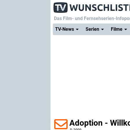
Das Film- und Fernsehserien-Infopor
TV-News
Serien
Filme
Adoption - Willk