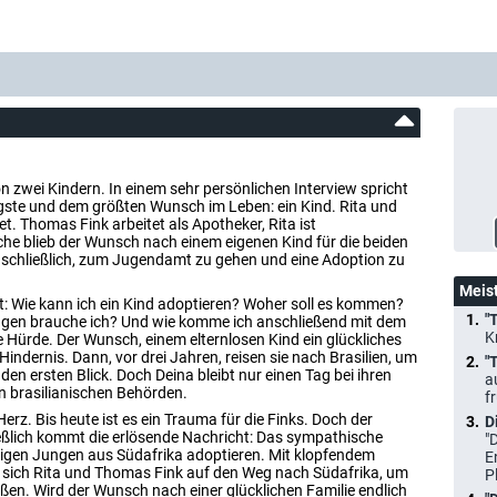
on zwei Kindern. In einem sehr persönlichen Interview spricht
gste und dem größten Wunsch im Leben: ein Kind. Rita und
t. Thomas Fink arbeitet als Apotheker, Rita ist
che blieb der Wunsch nach einem eigenen Kind für die beiden
e schließlich, zum Jugendamt zu gehen und eine Adoption zu
Meis
rft: Wie kann ich ein Kind adoptieren? Woher soll es kommen?
"
ungen brauche ich? Und wie komme ich anschließend mit dem
K
e Hürde. Der Wunsch, einem elternlosen Kind ein glückliches
Hindernis. Dann, vor drei Jahren, reisen sie nach Brasilien, um
"
f den ersten Blick. Doch Deina bleibt nur einen Tag bei ihren
a
en brasilianischen Behörden.
f
erz. Bis heute ist es ein Trauma für die Finks. Doch der
D
eßlich kommt die erlösende Nachricht: Das sympathische
"
igen Jungen aus Südafrika adoptieren. Mit klopfendem
E
ich Rita und Thomas Fink auf den Weg nach Südafrika, um
P
eßen. Wird der Wunsch nach einer glücklichen Familie endlich