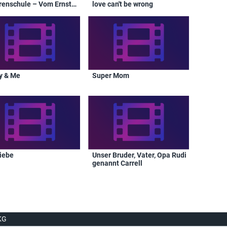
renschule – Vom Ernst
love can't be wrong
Lebens
y & Me
Super Mom
liebe
Unser Bruder, Vater, Opa Rudi
genannt Carrell
KG