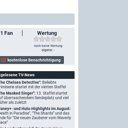
1
Fan
Wertung
noch keine Wertung
eigene: -
tgelesene TV-News
The Chelsea Detective":
Beliebte
rimiserie startet mit der vierten Staffel
The Masked Singer":
13. Staffel startet
uf überraschendem Sendeplatz und viel
rüher als zuletzt
isney+- und Hulu-Highlights im August:
Death in Paradise", "The Shards" und das
nde für "Die neuen Zauberer vom Waverly
lace"