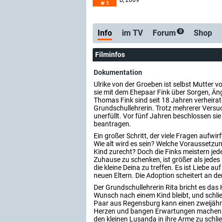
D
, 2009
1
Info
im TV
Forum
Shop
0
Filminfos
Dokumentation
Ulrike von der Groeben ist selbst Mutter v
sie mit dem Ehepaar Fink über Sorgen, Än
Thomas Fink sind seit 18 Jahren verheirate
Grundschullehrerin. Trotz mehrerer Versu
unerfüllt. Vor fünf Jahren beschlossen si
beantragen.
Ein großer Schritt, der viele Fragen aufwi
Wie alt wird es sein? Welche Voraussetz
Kind zurecht? Doch die Finks meistern jed
Zuhause zu schenken, ist größer als jedes 
die kleine Deina zu treffen. Es ist Liebe au
neuen Eltern. Die Adoption scheitert an d
Der Grundschullehrerin Rita bricht es das H
Wunsch nach einem Kind bleibt, und schli
Paar aus Regensburg kann einen zweijähr
Herzen und bangen Erwartungen machen s
den kleinen Lusanda in ihre Arme zu schli