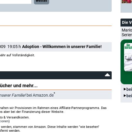
weiter
Die 
Mario
Serie
009
19:05
h
Adoption - Willkommen in unserer Familie!
ähr auf Vollständigkeit.
Bücher und mehr...
be
*
serer Familie!
bei Amazon.de
be
halten wir Provisionen im Rahmen eines Affiliate-Partnerprogramms. Das
ns aber bei der Finanzierung dieser Website.
rto & Versandkosten.
tionen
)
gt werden, stammen von Amazon. Diese Inhalte werden "wie besehen"
tfernt werden.