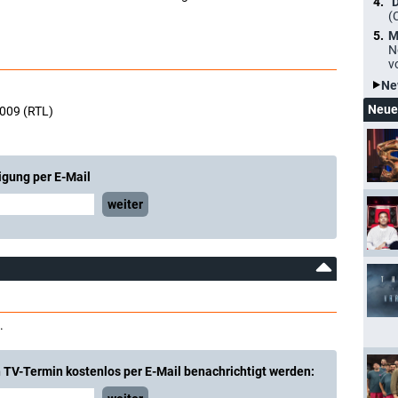
"
(
M
N
v
Ne
Neue
2009 (RTL)
igung per E-Mail
weiter
.
 TV-Termin kostenlos per E-Mail benachrichtigt werden: