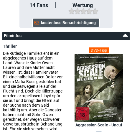
14
Fans
Wertung
Filminfos
Thriller
DVD-Tipp
Die Rutledge Familie zieht in ein
abgelegenes Haus auf dem
Land. Was die Kinder Owen,
Lauren und ihre Mutter nicht
wissen, ist, dass Familienvater
Bill eine halbe Millionen Dollar von
einem Mafia Boss gestohlen hat
und sie deswegen alle auf der
Flucht sind. Doch die Killertruppe
um den skrupellosen Lloyd spürt
sie auf und bringt die Eltern auf
der Suche nach dem Geld
kaltblütig um. Aber die Gangster
haben nicht mit Sohn Owen
gerechnet, der wegen schwerer
Gewaltausbrüche in Behandlung
Aggression Scale - Uncut
ist. Ehe sie sich versehen, wird