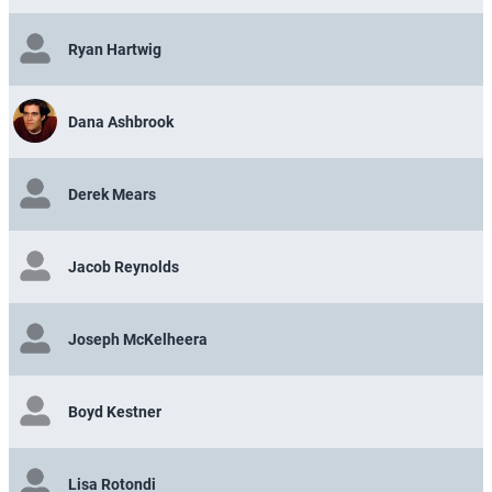
Ryan Hartwig
Dana Ashbrook
Derek Mears
Jacob Reynolds
Joseph McKelheera
Boyd Kestner
Lisa Rotondi