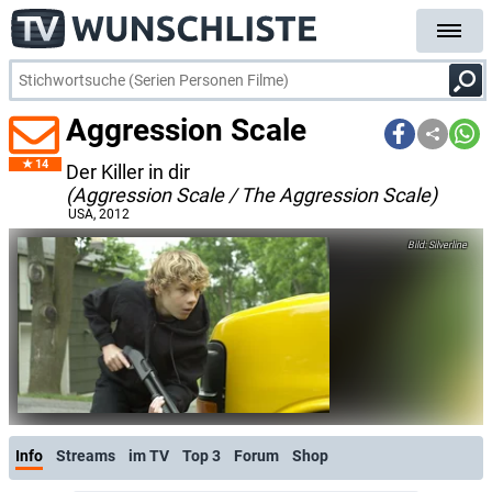
Aggression Scale
14
Der Killer in dir
(Aggression Scale / The Aggression Scale)
USA
, 2012
Silverline
Info
Streams
im TV
Top 3
Forum
Shop