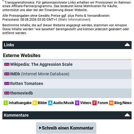
*
Transparenzhinweis: Für gekennzeichnete Links erhalten wir Provisionen im Rahmen
eines Affiliate-Partnerprogramms. Das bedeutet keine Mehrkosten für Käufer,
unterstützt uns aber bei der Finanzierung dieser Website.
Alle Preisangaben ohne Gewähr, Preise ggf. plus Porto & Versandkosten.
Preisstand: 08.08.2026 03:00 GMT+1 (
Mehr Informationen
)
Bestimmte Inhalte, die auf dieser Website angezeigt werden, stammen von Amazon.
Diese Inhalte werden "wie besehen" bereitgestellt und können jederzeit geändert oder
entfernt werden.
Links
Externe Websites
Wikipedia: The Aggression Scale
IMDb
(Internet Movie Database)
Rotten Tomatoes
themoviedb
I
Inhaltsangabe
B
Bilder
A
Audio/Musik
V
Videos
F
Forum
N
Blog/News
Kommentare
Schreib einen Kommentar