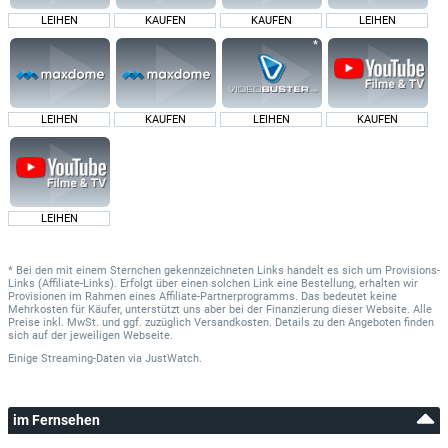
LEIHEN
KAUFEN
KAUFEN
LEIHEN
LEIHEN
KAUFEN
LEIHEN
KAUFEN
LEIHEN
* Bei den mit einem Sternchen gekennzeichneten Links handelt es sich um Provisions-
Links (Affiliate-Links). Erfolgt über einen solchen Link eine Bestellung, erhalten wir
Provisionen im Rahmen eines Affiliate-Partnerprogramms. Das bedeutet keine
Mehrkosten für Käufer, unterstützt uns aber bei der Finanzierung dieser Website. Alle
Preise inkl. MwSt. und ggf. zuzüglich Versandkosten. Details zu den Angeboten finden
sich auf der jeweiligen Webseite.
Einige Streaming-Daten
via
JustWatch.
im Fernsehen