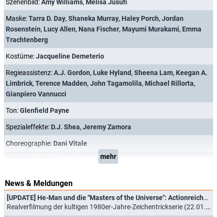
Szenenbild:
Amy Williams
,
Melisa Jusufi
Maske:
Tarra D. Day
,
Shaneka Murray
,
Haley Porch
,
Jordan
Rosenstein
,
Lucy Allen
,
Nana Fischer
,
Mayumi Murakami
,
Emma
Trachtenberg
Kostüme:
Jacqueline Demeterio
Regieassistenz:
A.J. Gordon
,
Luke Hyland
,
Sheena Lam
,
Keegan A.
Limbrick
,
Terence Madden
,
John Tagamolila
,
Michael Rillorta
,
Gianpiero Vannucci
Ton:
Glenfield Payne
Spezialeffekte:
D.J. Shea
,
Jeremy Zamora
Choreographie:
Dani Vitale
mehr
PF_ORIG_PROG:
Amazon
News & Meldungen
[UPDATE] He-Man und die "Masters of the Universe": Actionreicher Trailer zum neuen Kinofilm
Realverfilmung der kultigen 1980er-Jahre-Zeichentrickserie (22.01.2026)