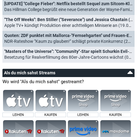
[UPDATE] "College Fieber": Netflix bestellt Sequel zum Sitcom-Klassiker
Das Hillman College begrüßt eine neue Generation der Wayne-Familie (11.11.2025)
"The Off Weeks": Ben Stiller ("Severance") und Jessica Chastain ("The Savant") in neuer Dramaserie
Apple TV+ kündigt Produktion einer achtteiligen Miniserie an (19.09.2025)
Quoten: ZDF punktet mit Mallorca-"Fernsehgarten" und Frauen-EM-Finale
NDR-Rateshow "Kaum zu glauben!" schlägt private Konkurrenz (28.07.2025)
"Masters of the Universe": "Community"-Star spielt Schurkin Evil-Lyn
Besetzung für Realverfilmung des 80er-Jahre-Cartoons wächst (06.09.2024)
Als du mich sahst Streams
Wo wird "Als du mich sahst" gestreamt?
LEIHEN
KAUFEN
LEIHEN
KAUFEN