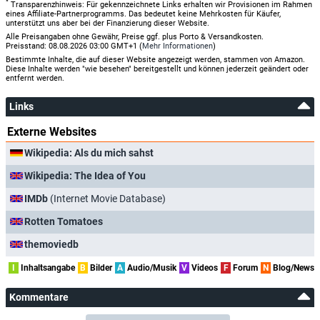
*
Transparenzhinweis: Für gekennzeichnete Links erhalten wir Provisionen im Rahmen
eines Affiliate-Partnerprogramms. Das bedeutet keine Mehrkosten für Käufer,
unterstützt uns aber bei der Finanzierung dieser Website.
Alle Preisangaben ohne Gewähr, Preise ggf. plus Porto & Versandkosten.
Preisstand: 08.08.2026 03:00 GMT+1 (
Mehr Informationen
)
Bestimmte Inhalte, die auf dieser Website angezeigt werden, stammen von Amazon.
Diese Inhalte werden "wie besehen" bereitgestellt und können jederzeit geändert oder
entfernt werden.
Links
Externe Websites
Wikipedia: Als du mich sahst
Wikipedia: The Idea of You
IMDb
(Internet Movie Database)
Rotten Tomatoes
themoviedb
I
Inhaltsangabe
B
Bilder
A
Audio/Musik
V
Videos
F
Forum
N
Blog/News
Kommentare