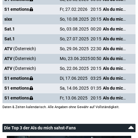
S1 emotions
Fr, 27.02.2026
20:15
Als du mich sahst
sixx
So, 10.08.2025
20:15
Als du mich sahst
Sat.1
So, 03.08.2025
00:20
Als du mich sahst
Sat.1
So, 27.07.2025
20:15
Als du mich sahst
ATV
(Österreich)
So, 29.06.2025
22:30
Als du mich sahst
ATV
(Österreich)
Mo, 23.06.2025
00:50
Als du mich sahst
ATV
(Österreich)
So, 22.06.2025
20:15
Als du mich sahst
S1 emotions
Di, 17.06.2025
03:25
Als du mich sahst
S1 emotions
Sa, 14.06.2025
01:35
Als du mich sahst
S1 emotions
Fr, 13.06.2025
20:15
Als du mich sahst
Daten & Zeiten kalendarisch. Alle Angaben ohne Gewähr auf Vollständigkeit.
Die Top 3 der Als du mich sahst-Fans