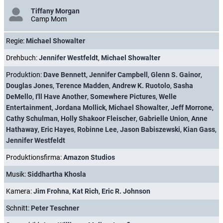
Tiffany Morgan
Camp Mom
Regie:
Michael Showalter
Drehbuch:
Jennifer Westfeldt
,
Michael Showalter
Produktion:
Dave Bennett
,
Jennifer Campbell
,
Glenn S. Gainor
,
Douglas Jones
,
Terence Madden
,
Andrew K. Ruotolo
,
Sasha
DeMello
,
I'll Have Another
,
Somewhere Pictures
,
Welle
Entertainment
,
Jordana Mollick
,
Michael Showalter
,
Jeff Morrone
,
Cathy Schulman
,
Holly Shakoor Fleischer
,
Gabrielle Union
,
Anne
Hathaway
,
Eric Hayes
,
Robinne Lee
,
Jason Babiszewski
,
Kian Gass
,
Jennifer Westfeldt
Produktionsfirma:
Amazon Studios
Musik:
Siddhartha Khosla
Kamera:
Jim Frohna
,
Kat Rich
,
Eric R. Johnson
Schnitt:
Peter Teschner