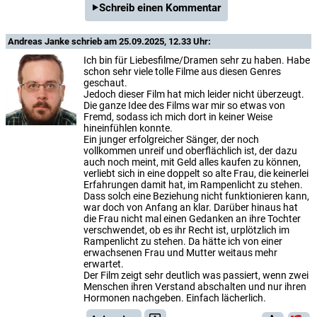
Schreib einen Kommentar
Andreas Janke
schrieb am 25.09.2025, 12.33 Uhr:
Ich bin für Liebesfilme/Dramen sehr zu haben. Habe
schon sehr viele tolle Filme aus diesen Genres
geschaut.
Jedoch dieser Film hat mich leider nicht überzeugt.
Die ganze Idee des Films war mir so etwas von
Fremd, sodass ich mich dort in keiner Weise
hineinfühlen konnte.
Ein junger erfolgreicher Sänger, der noch
vollkommen unreif und oberflächlich ist, der dazu
auch noch meint, mit Geld alles kaufen zu können,
verliebt sich in eine doppelt so alte Frau, die keinerlei
Erfahrungen damit hat, im Rampenlicht zu stehen.
Dass solch eine Beziehung nicht funktionieren kann,
war doch von Anfang an klar. Darüber hinaus hat
die Frau nicht mal einen Gedanken an ihre Tochter
verschwendet, ob es ihr Recht ist, urplötzlich im
Rampenlicht zu stehen. Da hätte ich von einer
erwachsenen Frau und Mutter weitaus mehr
erwartet.
Der Film zeigt sehr deutlich was passiert, wenn zwei
Menschen ihren Verstand abschalten und nur ihren
Hormonen nachgeben. Einfach lächerlich.