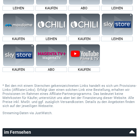
LEIHEN
KAUFEN
ABO
LEIHEN
KAUFEN
LEIHEN
KAUFEN
LEIHEN
MagentaTV
KAUFEN
ABO
KAUFEN
* Bei den mit einem Sternchen gekennzeichneten Links handelt es sich um Provisions-
Links (Affiliate-Links). Erfolgt über einen solchen Link eine Bestellung, erhalten wir
Provisionen im Rahmen eines Affiliate-Partnerprogramms. Das bedeutet keine
Mehrkosten für Käufer, unterstützt uns aber bei der Finanzierung dieser Website. Alle
Preise inkl. MwSt. und ggf. zuzüglich Versandkosten. Details zu den Angeboten finden
sich auf der jeweiligen Webseite.
Streaming-Daten
via
JustWatch.
im Fernsehen