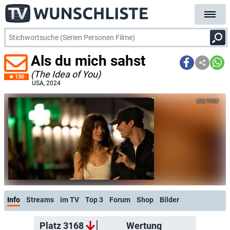
Als du mich sahst
(The Idea of You)
130
USA
, 2024
TVDB
Info
Streams
im TV
Top 3
Forum
Shop
Bilder
Platz 3168
Wertung