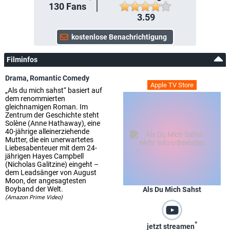
130
Fans
3.59
Filminfos
Drama
,
Romantic Comedy
Apple TV Store
„Als du mich sahst“ basiert auf
dem renommierten
gleichnamigen Roman. Im
Zentrum der Geschichte steht
Solène (Anne Hathaway), eine
40-jährige alleinerziehende
Mutter, die ein unerwartetes
Liebesabenteuer mit dem 24-
jährigen Hayes Campbell
(Nicholas Galitzine) eingeht –
dem Leadsänger von August
Moon, der angesagtesten
Boyband der Welt.
Als Du Mich Sahst
(Amazon Prime Video)
*
jetzt streamen