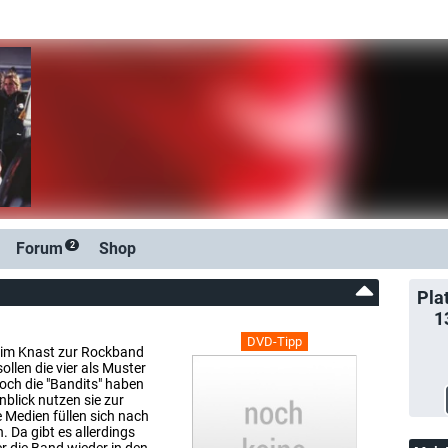
Forum
Shop
2
Pla
1
DVD-Tipp
 im Knast zur Rockband
llen die vier als Muster
och die "Bandits" haben
blick nutzen sie zur
ie Medien füllen sich nach
. Da gibt es allerdings