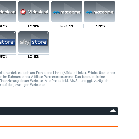
UFEN
LEIHEN
KAUFEN
LEIHEN
UFEN
LEIHEN
 handelt es sich um Provisions-Links (Affiliate-Links). Erfolgt über einen
onen im Rahmen eines Affiliate-Partnerprogramms. Das bedeutet keine
Finanzierung dieser Website. Alle Preise inkl. MwSt. und ggf. zuzüglich
 auf der jeweiligen Webseite.
.
.