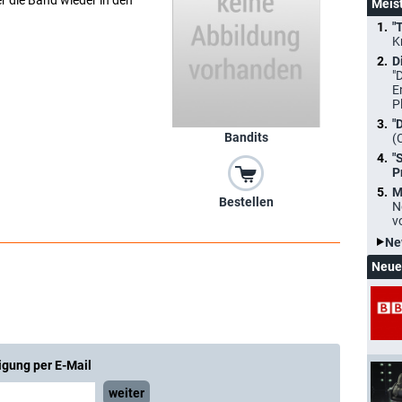
r die Band wieder in den
Meis
"
K
D
"
E
P
"
Bandits
(
"
P
M
Bestellen
N
v
Ne
Neue
igung per E-Mail
weiter