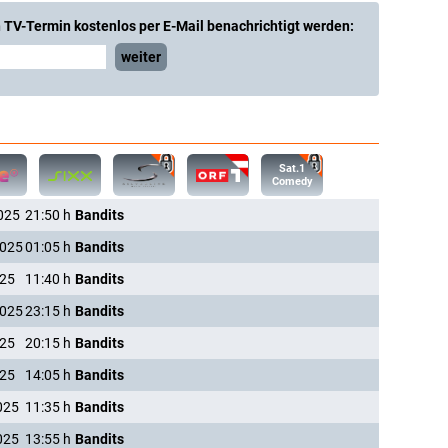
 TV-Termin kostenlos per E-Mail benachrichtigt werden:
weiter
Sat.1
Comedy
025
21:50
h
Bandits
2025
01:05
h
Bandits
025
11:40
h
Bandits
2025
23:15
h
Bandits
025
20:15
h
Bandits
025
14:05
h
Bandits
025
11:35
h
Bandits
025
13:55
h
Bandits