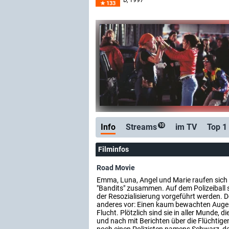
D
, 1997
133
Info
Streams
im TV
Top 1
10
Filminfos
Road Movie
Emma, Luna, Angel und Marie raufen sich
"Bandits" zusammen. Auf dem Polizeiball so
der Resozialisierung vorgeführt werden. D
anderes vor: Einen kaum bewachten Augen
Flucht. Plötzlich sind sie in aller Munde, d
und nach mit Berichten über die Flüchtigen