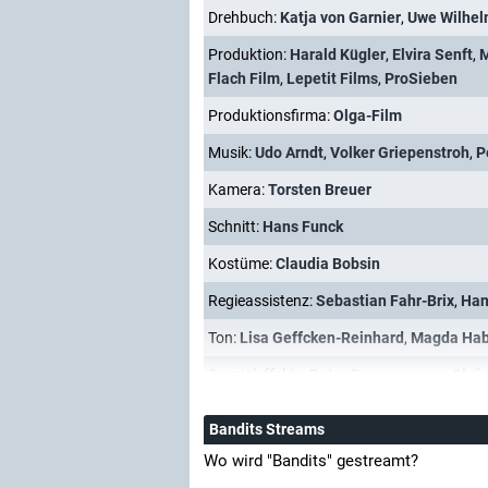
Drehbuch:
Katja von Garnier
,
Uwe Wilhe
Produktion:
Harald Kügler
,
Elvira Senft
,
M
Flach Film
,
Lepetit Films
,
ProSieben
Produktionsfirma:
Olga-Film
Musik:
Udo Arndt
,
Volker Griepenstroh
,
P
Kamera:
Torsten Breuer
Schnitt:
Hans Funck
Kostüme:
Claudia Bobsin
Regieassistenz:
Sebastian Fahr-Brix
,
Han
Ton:
Lisa Geffcken-Reinhard
,
Magda Hab
Spezialeffekte:
Peter Rosenwanger
,
Chris
Bandits Streams
Wo wird "Bandits" gestreamt?