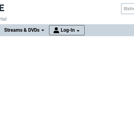
tal
Streams & DVDs
Log-In