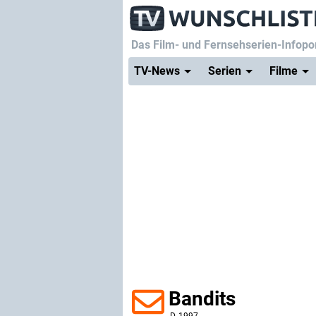
Das Film- und Fernsehserien-Infopor
TV-News
Serien
Filme
Bandits