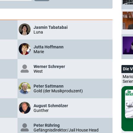
Jasmin Tabatabai
Luna
Jutta Hoffmann
Marie
Werner Schreyer
Die 
West
Mario
Serie
Peter Sattmann
Gold (der Musikproduzent)
August Schmölzer
Gunther
Peter Rühring
Gefängnisdirektor/Jail House Head