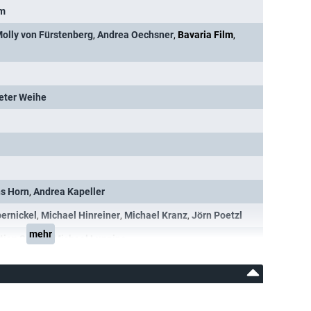
lm
olly von Fürstenberg
,
Andrea Oechsner
,
Bavaria Film
,
eter Weihe
s Horn
,
Andrea Kapeller
ernickel
,
Michael Hinreiner
,
Michael Kranz
,
Jörn Poetzl
mehr
tian Singer
,
Michael Luppino