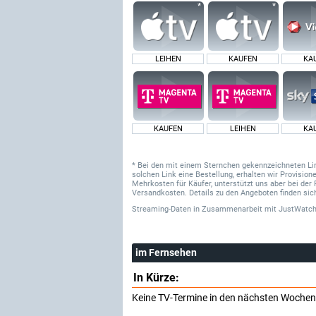
LEIHEN
KAUFEN
KA
KAUFEN
LEIHEN
KA
* Bei den mit einem Sternchen gekennzeichneten Links
solchen Link eine Bestellung, erhalten wir Provisi
Mehrkosten für Käufer, unterstützt uns aber bei der 
Versandkosten. Details zu den Angeboten finden sich
Streaming-Daten
in Zusammenarbeit mit
JustWatch
im Fernsehen
In Kürze:
Keine TV-Termine in den nächsten Wochen