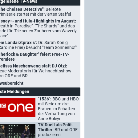
tgelesene TV-News
The Chelsea Detective":
Beliebte
rimiserie startet mit der vierten Staffel
isney+- und Hulu-Highlights im August:
Death in Paradise", "The Shards" und das
nde für "Die neuen Zauberer vom Waverly
lace"
Die Landarztpraxis":
Dr. Sarah König
Caroline Frier) besucht "Team Sonnenhof"
Sherlock & Daughter" feiert Free-TV-
remiere
elissa Naschenweng statt DJ Ötzi:
eue Moderatorin für Weihnachtsshow
on ORF und BR
wsübersicht
ste Meldungen
"1536":
BBC und HBO
mit Serie um drei
Frauen im Schatten
der Verhaftung von
Anne Boleyn
TV-Duell als Polit-
Thriller:
BR und ORF
produzieren