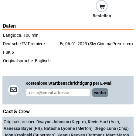
Bestellen
Daten
Länge: ca. 100 min.
Deutsche TV-Premiere
Fr, 06.01.2023 (Sky Cinema Premieren)
FSK 6
Originalsprache:
Englisch
Kostenlose Startbenachrichtigung per E-Mail
weiter
Cast & Crew
Originalsprecher:
Dwayne Johnson
(Krypto),
Kevin Hart
(Ace),
Vanessa Bayer
(PB),
Natasha Lyonne
(Merton),
Diego Luna
(Chip),
John Krasinski
(Superman),
Keanu Reeves
(Batman),
Marc Maron