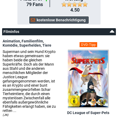
79
Fans
4.50
Filminfos
Animation
,
Familienfilm
,
DVD-Tipp
Komödie
,
Superhelden
,
Tiere
Superman und sein Hund Krypto
haben etwas gemeinsam: sie
haben beide die gleichen
Superkräfte. Doch als der Mann
aus Stahl und die anderen
menschlichen Mitglieder der
Justice League
gefangengenommen werden, ist
es an Krypto und einer bunt
zusammengewürfelten Schar
Tierheimtiere, die durch einen
mysteriösen Zwischenfall alle
ebenfalls außergewöhnliche
Fähigkeiten erlangt haben, sie zu
retten ...
DC League of Super-Pets
(JN)