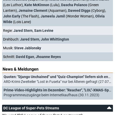
(Lex Luthor),
Kate McKinnon
(Lulu),
Dascha Polanco
(Green
Lantern),
Jemaine Clement
(Aquaman),
Daveed Diggs
(Cyborg),
John Early
(The Flash),
Jameela Jamil
(Wonder Woman),
Olivia
Wilde
(Lois Lane)
Regie:
Jared Stern
,
Sam Levine
Drehbuch:
Jared Stern
,
John Whittington
Musik:
Steve Jablonsky
Schnitt:
David Egan
,
Jhoanne Reyes
News & Meldungen
Quoten: "Django Unchained" und "Quiz-Champion" liefern sich enges Rennen um junges Publikum
ARD-Krimi-Zweiteiler "Lost in Fuseta" nur bei Älteren gefragt (27.07.2025)
Prime-Video-Highlights im Dezember: "Reacher", "LOL"-XMAS-Special sowie "Silber und das Buch der Träume"
Programmneuzugänge beim Internetkaufhaus (30.11.2023)
DC League of Super-Pets Streams