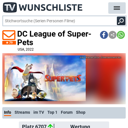
DC League of Super-
Pets
79
USA
, 2022
Warner Bros. Entertainment Inc.
Info
Streams
im TV
Top 1
Forum
Shop
Platz 6707
Wertung