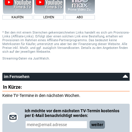
Prime Video Zusatz-Kanäle
KAUFEN
LEIHEN
ABO
* Bei den mit einem Sternchen gekennzeichneten Links handelt es sich um Provisions-
Links (Affiliate-Links). Erfolgt über einen solchen Link eine Bestellung, erhalten wir
Provisionen im Rahmen eines Affiliate-Partnerprogramms. Das bedeutet keine
Mehrkosten für Käufer, unterstützt uns aber bei der Finanzierung dieser Website. Alle
Preise inkl. MwSt. und ggf. zuzüglich Versandkosten. Details zu den Angeboten finden
sich auf der jeweiligen Webseite.
Streaming-Daten
via
JustWatch.
im Fernsehen
In Kürze:
Keine TV-Termine in den nächsten Wochen.
Ich möchte vor dem nächsten TV-Termin kostenlos
per E-Mail benachrichtigt werden:
weiter