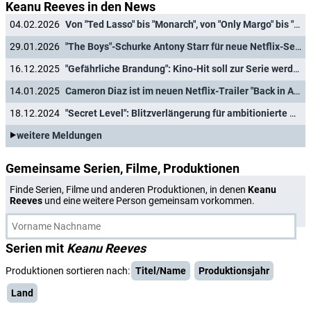
Keanu Reeves in den News
04.02.2026
Von "Ted Lasso" bis "Monarch", von "Only Margo" bis "Widow's Bay": Apple TV stellt Serien- und Filmhighlights für 2026 vor
29.01.2026
"The Boys"-Schurke Antony Starr für neue Netflix-Serie der "Rentierbaby"-Macher engagiert
16.12.2025
"Gefährliche Brandung": Kino-Hit soll zur Serie werden
14.01.2025
Cameron Diaz ist im neuen Netflix-Trailer "Back in Action"
18.12.2024
"Secret Level": Blitzverlängerung für ambitionierte Videospiele-Anthologie
weitere Meldungen
Gemeinsame Serien, Filme, Produktionen
Finde Serien, Filme und anderen Produktionen, in denen
Keanu
Reeves
und eine weitere Person gemeinsam vorkommen.
Serien mit
Keanu Reeves
Produktionen sortieren nach:
Titel/Name
Produktionsjahr
Land