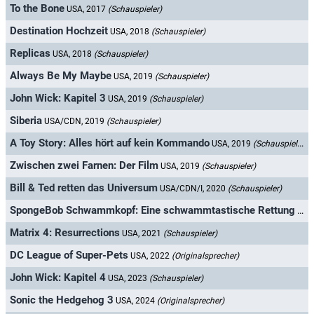
To the Bone
USA, 2017
(Schauspieler)
Destination Hochzeit
USA, 2018
(Schauspieler)
Replicas
USA, 2018
(Schauspieler)
Always Be My Maybe
USA, 2019
(Schauspieler)
John Wick: Kapitel 3
USA, 2019
(Schauspieler)
Siberia
USA/CDN, 2019
(Schauspieler)
A Toy Story: Alles hört auf kein Kommando
USA, 2019
(Schauspieler)
Zwischen zwei Farnen: Der Film
USA, 2019
(Schauspieler)
Bill & Ted retten das Universum
USA/CDN/I, 2020
(Schauspieler)
SpongeBob Schwammkopf: Eine schwammtastische Rettung
USA
Matrix 4: Resurrections
USA, 2021
(Schauspieler)
DC League of Super-Pets
USA, 2022
(Originalsprecher)
John Wick: Kapitel 4
USA, 2023
(Schauspieler)
Sonic the Hedgehog 3
USA, 2024
(Originalsprecher)