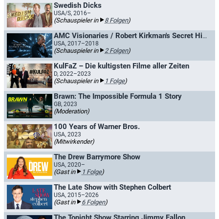
Swedish Dicks
USA/S, 2016–
(Schauspieler in
8 Folgen
)
AMC Visionaries / Robert Kirkman's Secret History of Comics
USA, 2017–2018
(Schauspieler in
2 Folgen
)
KulFaZ – Die kultigsten Filme aller Zeiten
D, 2022–2023
(Schauspieler in
1 Folge
)
Brawn: The Impossible Formula 1 Story
GB, 2023
(Moderation)
100 Years of Warner Bros.
USA, 2023
(Mitwirkender)
The Drew Barrymore Show
USA, 2020–
(Gast in
1 Folge
)
The Late Show with Stephen Colbert
USA, 2015–2026
(Gast in
6 Folgen
)
The Tonight Show Starring Jimmy Fallon