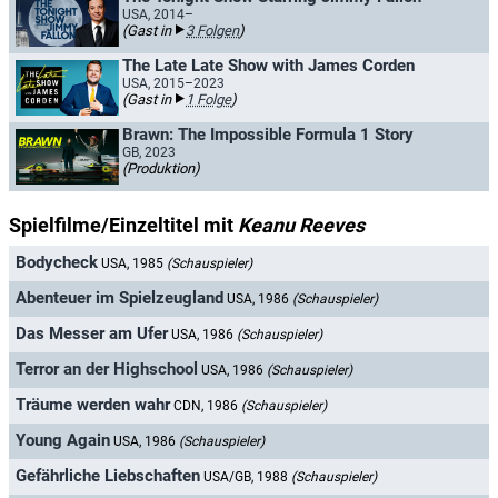
USA, 2014–
(Gast in
3 Folgen
)
The Late Late Show with James Corden
USA, 2015–2023
(Gast in
1 Folge
)
Brawn: The Impossible Formula 1 Story
GB, 2023
(Produktion)
Spielfilme/Einzeltitel mit
Keanu Reeves
Bodycheck
USA, 1985
(Schauspieler)
Abenteuer im Spielzeugland
USA, 1986
(Schauspieler)
Das Messer am Ufer
USA, 1986
(Schauspieler)
Terror an der Highschool
USA, 1986
(Schauspieler)
Träume werden wahr
CDN, 1986
(Schauspieler)
Young Again
USA, 1986
(Schauspieler)
Gefährliche Liebschaften
USA/GB, 1988
(Schauspieler)