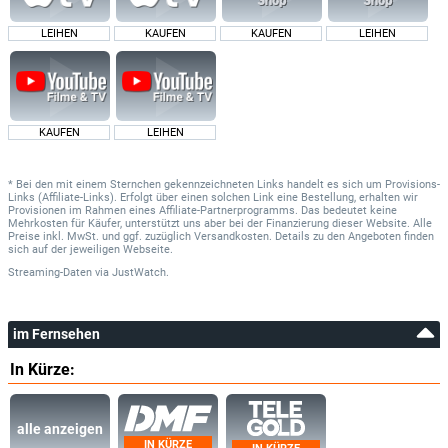
LEIHEN
KAUFEN
KAUFEN
LEIHEN
KAUFEN
LEIHEN
* Bei den mit einem Sternchen gekennzeichneten Links handelt es sich um Provisions-
Links (Affiliate-Links). Erfolgt über einen solchen Link eine Bestellung, erhalten wir
Provisionen im Rahmen eines Affiliate-Partnerprogramms. Das bedeutet keine
Mehrkosten für Käufer, unterstützt uns aber bei der Finanzierung dieser Website. Alle
Preise inkl. MwSt. und ggf. zuzüglich Versandkosten. Details zu den Angeboten finden
sich auf der jeweiligen Webseite.
Streaming-Daten
via
JustWatch.
im Fernsehen
In Kürze:
alle anzeigen
IN KÜRZE