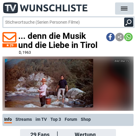
... denn die Musik
und die Liebe in Tirol
29
D
, 1963
Star TV
Info
Streams
im TV
Top 3
Forum
Shop
29
Fans
Wertung