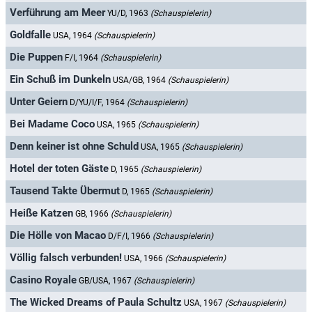
Verführung am Meer
YU/D, 1963
(Schauspielerin)
Goldfalle
USA, 1964
(Schauspielerin)
Die Puppen
F/I, 1964
(Schauspielerin)
Ein Schuß im Dunkeln
USA/GB, 1964
(Schauspielerin)
Unter Geiern
D/YU/I/F, 1964
(Schauspielerin)
Bei Madame Coco
USA, 1965
(Schauspielerin)
Denn keiner ist ohne Schuld
USA, 1965
(Schauspielerin)
Hotel der toten Gäste
D, 1965
(Schauspielerin)
Tausend Takte Übermut
D, 1965
(Schauspielerin)
Heiße Katzen
GB, 1966
(Schauspielerin)
Die Hölle von Macao
D/F/I, 1966
(Schauspielerin)
Völlig falsch verbunden!
USA, 1966
(Schauspielerin)
Casino Royale
GB/USA, 1967
(Schauspielerin)
The Wicked Dreams of Paula Schultz
USA, 1967
(Schauspielerin)