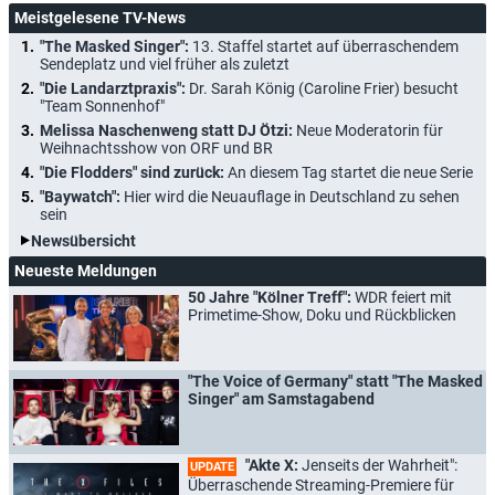
Meistgelesene TV-News
"The Masked Singer":
13. Staffel startet auf überraschendem
Sendeplatz und viel früher als zuletzt
"Die Landarztpraxis":
Dr. Sarah König (Caroline Frier) besucht
"Team Sonnenhof"
Melissa Naschenweng statt DJ Ötzi:
Neue Moderatorin für
Weihnachtsshow von ORF und BR
"Die Flodders" sind zurück:
An diesem Tag startet die neue Serie
"Baywatch":
Hier wird die Neuauflage in Deutschland zu sehen
sein
Newsübersicht
Neueste Meldungen
50 Jahre "Kölner Treff":
WDR feiert mit
Primetime-Show, Doku und Rückblicken
"The Voice of Germany" statt "The Masked
Singer" am Samstagabend
"Akte X:
Jenseits der Wahrheit":
UPDATE
Überraschende Streaming-Premiere für