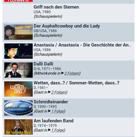
Griff nach den Sternen
USA, 1980
(Schauspielerin)
Der Asphaltcowboy und die Lady
GB/USA, 1986
(Schauspielerin)
Anastasia / Anastasia - Die Geschichte der Anna A.
USA, 1986
(Schauspielerin)
Dalli Dalli
D/A, 1971–1986
(Mitwirkende in
2 Folgen
)
Wetten, dass..? / Sommer-Wetten, dass..?
D, 1981–
(Gast in
2 Folgen
)
Schmidteinander
D, 1990–1995
(Gast in
1 Folge
)
Am laufenden Band
D, 1974–1979
(Gast in
1 Folge
)