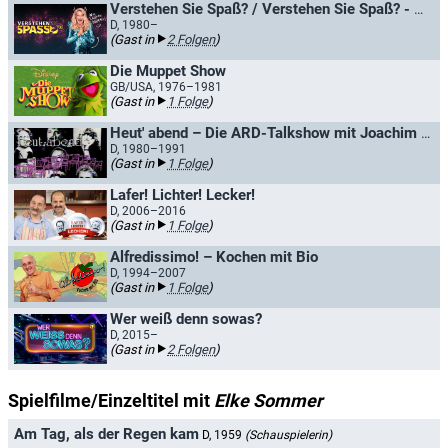
Verstehen Sie Spaß? / Verstehen Sie Spaß? - Die Hallervorden-Show
D, 1980–
(Gast in
2 Folgen
)
Die Muppet Show
GB/USA, 1976–1981
(Gast in
1 Folge
)
Heut' abend – Die ARD-Talkshow mit Joachim Fuchsberger
D, 1980–1991
(Gast in
1 Folge
)
Lafer! Lichter! Lecker!
D, 2006–2016
(Gast in
1 Folge
)
Alfredissimo! – Kochen mit Bio
D, 1994–2007
(Gast in
1 Folge
)
Wer weiß denn sowas?
D, 2015–
(Gast in
2 Folgen
)
Spielfilme/Einzeltitel mit
Elke Sommer
Am Tag, als der Regen kam
D, 1959
(Schauspielerin)