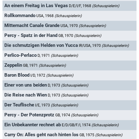
An einem Freitag in Las Vegas
D/E/I/F, 1968
(Schauspielerin)
Rollkommando
USA, 1968
(Schauspielerin)
Mitternacht Canale Grande
USA, 1970
(Schauspielerin)
Percy - Spatz in der Hand
GB, 1970
(Schauspielerin)
Die schmutzigen Helden von Yucca
IR/USA, 1970
(Schauspielerin)
Perlico-Perlaco
D, 1971
(Schauspielerin)
Zeppelin
GB, 1971
(Schauspielerin)
Baron Blood
I/D, 1972
(Schauspielerin)
Einer von uns beiden
D, 1973
(Schauspielerin)
Die Reise nach Wien
D, 1973
(Schauspielerin)
Der Teuflische
I/E, 1973
(Schauspielerin)
Percy - Der Potenzprotz
GB, 1974
(Schauspielerin)
Ein Unbekannter rechnet ab
E/D/GB/F/I, 1974
(Schauspielerin)
Carry On: Alles geht nach hinten los
GB, 1975
(Schauspielerin)