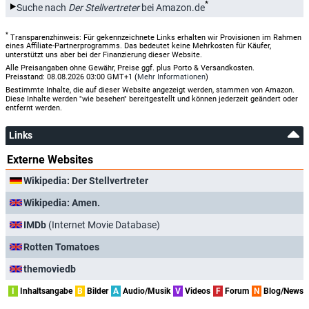
*
Suche nach
Der Stellvertreter
bei Amazon.de
*
Transparenzhinweis: Für gekennzeichnete Links erhalten wir Provisionen im Rahmen
eines Affiliate-Partnerprogramms. Das bedeutet keine Mehrkosten für Käufer,
unterstützt uns aber bei der Finanzierung dieser Website.
Alle Preisangaben ohne Gewähr, Preise ggf. plus Porto & Versandkosten.
Preisstand: 08.08.2026 03:00 GMT+1 (
Mehr Informationen
)
Bestimmte Inhalte, die auf dieser Website angezeigt werden, stammen von Amazon.
Diese Inhalte werden "wie besehen" bereitgestellt und können jederzeit geändert oder
entfernt werden.
Links
Externe Websites
Wikipedia: Der Stellvertreter
Wikipedia: Amen.
IMDb
(Internet Movie Database)
Rotten Tomatoes
themoviedb
I
Inhaltsangabe
B
Bilder
A
Audio/Musik
V
Videos
F
Forum
N
Blog/News