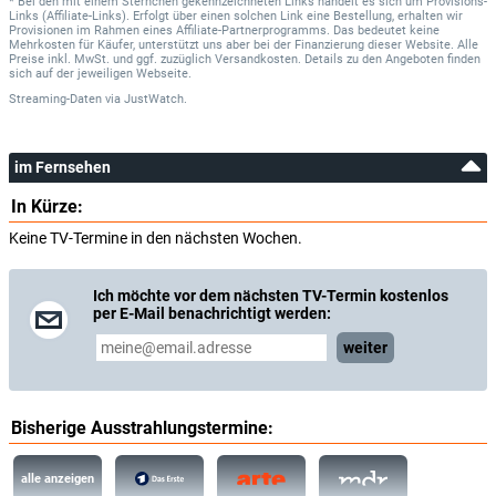
* Bei den mit einem Sternchen gekennzeichneten Links handelt es sich um Provisions-
Links (Affiliate-Links). Erfolgt über einen solchen Link eine Bestellung, erhalten wir
Provisionen im Rahmen eines Affiliate-Partnerprogramms. Das bedeutet keine
Mehrkosten für Käufer, unterstützt uns aber bei der Finanzierung dieser Website. Alle
Preise inkl. MwSt. und ggf. zuzüglich Versandkosten. Details zu den Angeboten finden
sich auf der jeweiligen Webseite.
Streaming-Daten
via
JustWatch.
im Fernsehen
In Kürze:
Keine TV-Termine in den nächsten Wochen.
Ich möchte vor dem nächsten TV-Termin kostenlos
per E-Mail benachrichtigt werden:
weiter
Bisherige Ausstrahlungstermine:
alle anzeigen