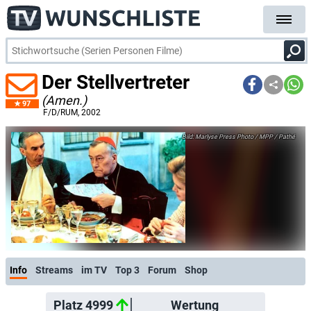
Der Stellvertreter
(Amen.)
97
F/D/RUM
, 2002
Marlyse Press Photo / MPP / Pathé
Info
Streams
im TV
Top 3
Forum
Shop
Platz 4999
Wertung