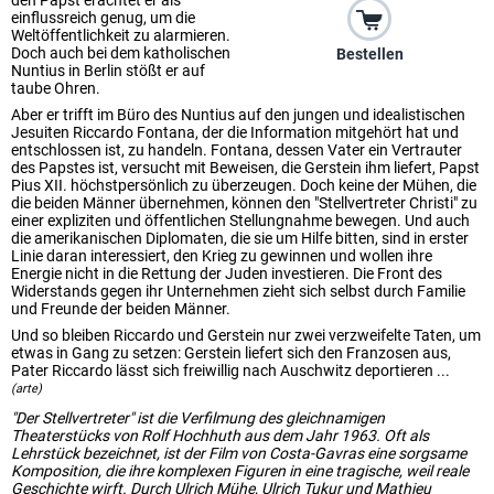
den Papst erachtet er als
einflussreich genug, um die
Weltöffentlichkeit zu alarmieren.
Doch auch bei dem katholischen
Bestellen
Nuntius in Berlin stößt er auf
taube Ohren.
Aber er trifft im Büro des Nuntius auf den jungen und idealistischen
Jesuiten Riccardo Fontana, der die Information mitgehört hat und
entschlossen ist, zu handeln. Fontana, dessen Vater ein Vertrauter
des Papstes ist, versucht mit Beweisen, die Gerstein ihm liefert, Papst
Pius XII. höchstpersönlich zu überzeugen. Doch keine der Mühen, die
die beiden Männer übernehmen, können den "Stellvertreter Christi" zu
einer expliziten und öffentlichen Stellungnahme bewegen. Und auch
die amerikanischen Diplomaten, die sie um Hilfe bitten, sind in erster
Linie daran interessiert, den Krieg zu gewinnen und wollen ihre
Energie nicht in die Rettung der Juden investieren. Die Front des
Widerstands gegen ihr Unternehmen zieht sich selbst durch Familie
und Freunde der beiden Männer.
Und so bleiben Riccardo und Gerstein nur zwei verzweifelte Taten, um
etwas in Gang zu setzen: Gerstein liefert sich den Franzosen aus,
Pater Riccardo lässt sich freiwillig nach Auschwitz deportieren ...
(arte)
"Der Stellvertreter" ist die Verfilmung des gleichnamigen
Theaterstücks von Rolf Hochhuth aus dem Jahr 1963. Oft als
Lehrstück bezeichnet, ist der Film von Costa-Gavras eine sorgsame
Komposition, die ihre komplexen Figuren in eine tragische, weil reale
Geschichte wirft. Durch Ulrich Mühe, Ulrich Tukur und Mathieu