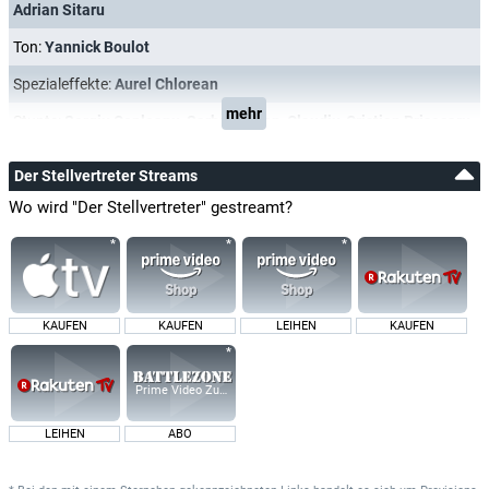
Adrian Sitaru
Ton:
Yannick Boulot
Spezialeffekte:
Aurel Chlorean
mehr
Stunts:
Sergiu Cepleanu
,
Sarbu Marian
,
Claudiu-Cristian Prisecaru
Der Stellvertreter Streams
Wo wird "Der Stellvertreter" gestreamt?
KAUFEN
KAUFEN
LEIHEN
KAUFEN
Prime Video Zusatz-Kanäle
LEIHEN
ABO