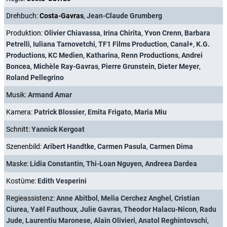
Drehbuch:
Costa-Gavras
,
Jean-Claude Grumberg
Produktion:
Olivier Chiavassa
,
Irina Chirita
,
Yvon Crenn
,
Barbara
Petrelli
,
Iuliana Tarnovetchi
,
TF1 Films Production
,
Canal+
,
K.G.
Productions
,
KC Medien
,
Katharina
,
Renn Productions
,
Andrei
Boncea
,
Michèle Ray-Gavras
,
Pierre Grunstein
,
Dieter Meyer
,
Roland Pellegrino
Musik:
Armand Amar
Kamera:
Patrick Blossier
,
Emita Frigato
,
Maria Miu
Schnitt:
Yannick Kergoat
Szenenbild:
Aribert Handtke
,
Carmen Pasula
,
Carmen Dima
Maske:
Lidia Constantin
,
Thi-Loan Nguyen
,
Andreea Dardea
Kostüme:
Edith Vesperini
Regieassistenz:
Anne Abitbol
,
Melia Cerchez Anghel
,
Cristian
Ciurea
,
Yaël Fauthoux
,
Julie Gavras
,
Theodor Halacu-Nicon
,
Radu
Jude
,
Laurentiu Maronese
,
Alain Olivieri
,
Anatol Reghintovschi
,