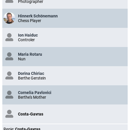
Photographer
Hinnerk Schönemann
Chess Player
Ion Haiduc
Controler
Maria Rotaru
Nun
Dorina Chiriac
Berthe Gerstein
Cornelia Pavlovici
Berthe's Mother
Costa-Gavras
Regie:
Costa-Gavras