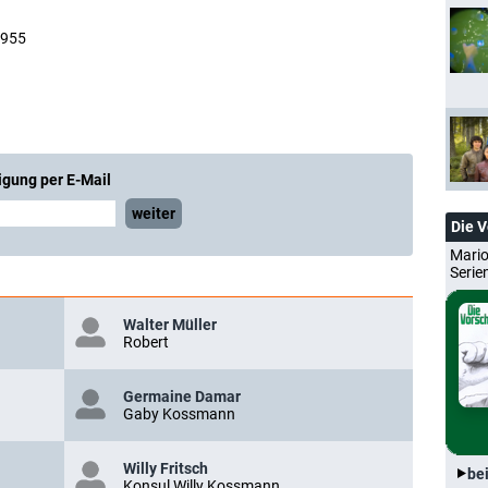
1955
igung per E-Mail
weiter
Die 
Mario
Serie
Walter Müller
Robert
Germaine Damar
Gaby Kossmann
Willy Fritsch
be
Konsul Willy Kossmann