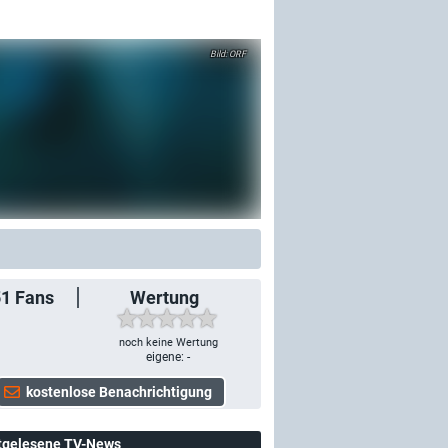
ORF
51
Fans
Wertung
noch keine Wertung
eigene: -
tgelesene TV-News