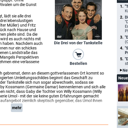
entpuppt. Ohne
 Rivalen um die Gunst
"
K
lädt sie alle drei
D
rei lebenslustigen
"
ter Müller) und Fritz
E
urück nach Hause und
P
en pleite sind. Da die
"
 wird es auch nichts mit
(
Die Drei von der Tankstelle
en haben. Nachdem auch
hnen nur ein schickes
"
hrenen Landstraße das
P
. Mangels Perspektiven
"
ehmen eine verlassene
s
Bestellen
Ne
äh gebremst, denn an diesem gottverlassenen Ort kommt so
ingierten Umleitungsschildes beginnt das Geschäft zu
Neue
n der Tankstelle sich nun sogar abwechseln, sodass sie
aby Kossmann (Germaine Damar) kennenlernen und sich alle
ahnen nicht, dass Gaby die Tochter von Willy Kossmann (Willy
inerie Umol - mit der sie keine guten Erfahrungen gemacht
Kaufangebot ziemlich skeptisch gegenüber, das Umol ihnen
mehr