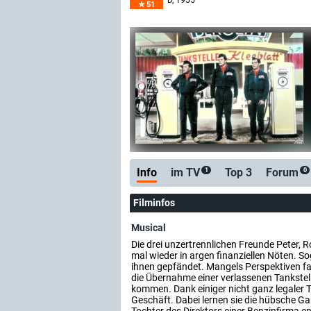
D
, 1955
51
Info
im TV
Top 3
Forum
1
0
Filminfos
Musical
Die drei unzertrennlichen Freunde Peter, R
mal wieder in argen finanziellen Nöten. S
ihnen gepfändet. Mangels Perspektiven fa
die Übernahme einer verlassenen Tankstell
kommen. Dank einiger nicht ganz legaler Tri
Geschäft. Dabei lernen sie die hübsche Gab