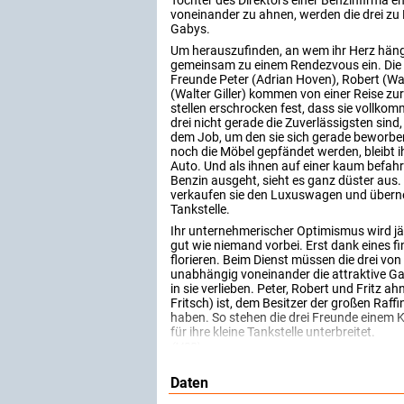
Tochter des Direktors einer Benzinfirma 
voneinander zu ahnen, werden die drei zu
Gabys.
Um herauszufinden, an wem ihr Herz hängt, 
gemeinsam zu einem Rendezvous ein. Die d
Freunde Peter (Adrian Hoven), Robert (Wal
(Walter Giller) kommen von einer Reise z
stellen erschrocken fest, dass sie vollkomm
drei nicht gerade die Zuverlässigsten sind,
dem Job, um den sie sich gerade beworb
noch die Möbel gepfändet werden, bleibt i
Auto. Und als ihnen auf einer kaum befa
Benzin ausgeht, sieht es ganz düster aus
verkaufen sie den Luxuswagen und übern
Tankstelle.
Ihr unternehmerischer Optimismus wird j
gut wie niemand vorbei. Erst dank eines f
florieren. Beim Dienst müssen die drei vo
unabhängig voneinander die attraktive G
in sie verlieben. Peter, Robert und Fritz 
Fritsch) ist, dem Besitzer der großen Raff
haben. So stehen die drei Freunde einem 
für ihre kleine Tankstelle unterbreitet.
(MDR)
Daten