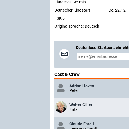
Länge: ca. 95 min.
Deutscher Kinostart
Do, 22.12.
FSK 6
Originalsprache:
Deutsch
Kostenlose Startbenachricht
Cast & Crew
Adrian Hoven
Peter
Walter Giller
Fritz
Claude Farell
Irene von Turoff