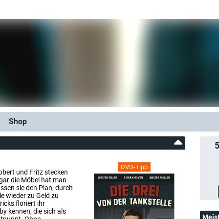
Shop
DVD-Tipp
obert und Fritz stecken
ogar die Möbel hat man
ssen sie den Plan, durch
e wieder zu Geld zu
cks floriert ihr
y kennen, die sich als
Meis