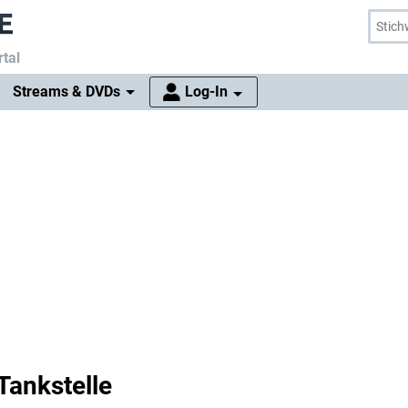
tal
Streams & DVDs
Log-In
 Tankstelle