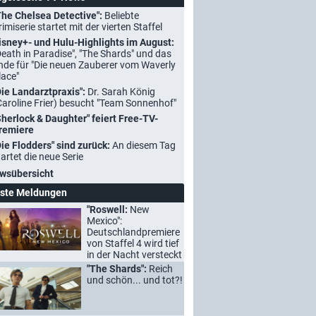
The Chelsea Detective":
Beliebte
rimiserie startet mit der vierten Staffel
isney+- und Hulu-Highlights im August:
Death in Paradise", "The Shards" und das
nde für "Die neuen Zauberer vom Waverly
lace"
Die Landarztpraxis":
Dr. Sarah König
Caroline Frier) besucht "Team Sonnenhof"
Sherlock & Daughter" feiert Free-TV-
remiere
Die Flodders" sind zurück:
An diesem Tag
tartet die neue Serie
wsübersicht
ste Meldungen
"Roswell:
New
Mexico":
Deutschlandpremiere
von Staffel 4 wird tief
in der Nacht versteckt
"The Shards":
Reich
und schön... und tot?!