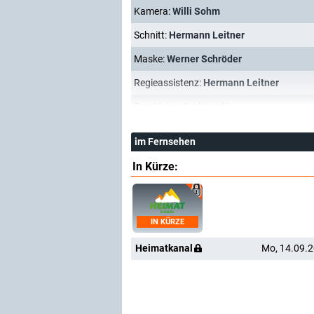
Kamera:
Willi Sohm
Schnitt:
Hermann Leitner
Maske:
Werner Schröder
Regieassistenz:
Hermann Leitner
Ton:
Heinz Garbowski
im Fernsehen
In Kürze:
IN KÜRZE
Heimatkanal
Mo, 14.09.