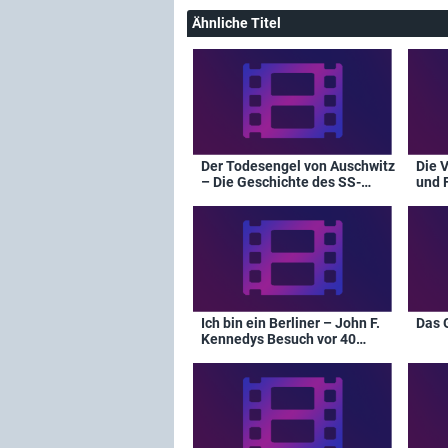
Ähnliche Titel
Der Todesengel von Auschwitz
Die 
– Die Geschichte des SS-
und 
Arztes Josef Mengele
Ich bin ein Berliner – John F.
Das 
Kennedys Besuch vor 40
Jahren