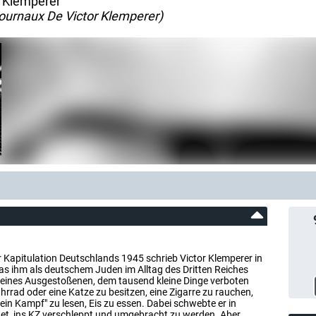
r Klemperer
ournaux De Victor Klemperer)
Kapitulation Deutschlands 1945 schrieb Victor Klemperer in
as ihm als deutschem Juden im Alltag des Dritten Reiches
n eines Ausgestoßenen, dem tausend kleine Dinge verboten
hrrad oder eine Katze zu besitzen, eine Zigarre zu rauchen,
Mein Kampf" zu lesen, Eis zu essen. Dabei schwebte er in
tet, ins KZ verschleppt und umgebracht zu werden. Aber