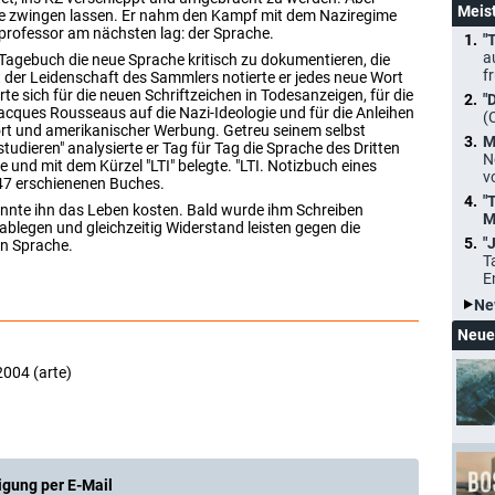
Meis
olle zwingen lassen. Er nahm den Kampf mit dem Naziregime
eprofessor am nächsten lag: der Sprache.
"
a
 Tagebuch die neue Sprache kritisch zu dokumentieren, die
f
der Leidenschaft des Sammlers notierte er jedes neue Wort
e sich für die neuen Schriftzeichen in Todesanzeigen, für die
"
acques Rousseaus auf die Nazi-Ideologie und für die Anleihen
(
t und amerikanischer Werbung. Getreu seinem selbst
M
tudieren" analysierte er Tag für Tag die Sprache des Dritten
N
te und mit dem Kürzel "LTI" belegte. "LTI. Notizbuch eines
v
1947 erschienenen Buches.
"
nnte ihn das Leben kosten. Bald wurde ihm Schreiben
M
 ablegen und gleichzeitig Widerstand leisten gegen die
"
en Sprache.
T
E
Ne
Neue
2004 (arte)
igung per E-Mail