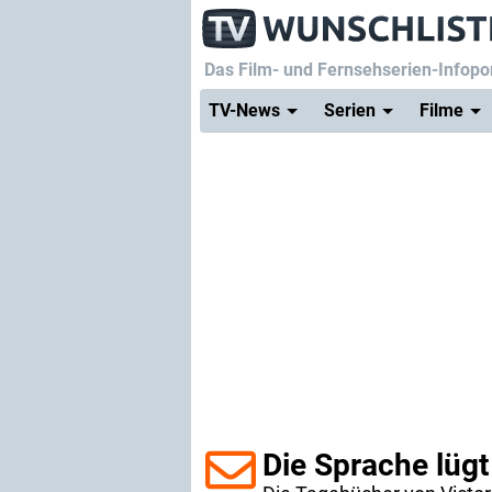
Das Film- und Fernsehserien-Infopor
TV-News
Serien
Filme
Die Sprache lügt