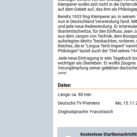
Klemperer wollte sich nicht in die Opferr
auf dem Gebiet auf, das ihm als Philologi
Bereits 1933 fing Klemperer an, in seinem
nun in Deutschland Verwendung fand. Mit 
und jede neue Redewendung. Er interessiert
Stammtischwitze, für den Einfluss Jean-J
aus dem Jargon von Technik, dem Boxspor
auferlegten Motto "beobachten, notieren, s
Reiches, die er "Lingua Tertii Imperii" nann
Philologen" lautet auch der Titel seines 
Jede neue Eintragung in sein Tagebuch ko
wichtiger als Überleben. Er wollte Zeugnis
Verunglimpfung seiner geliebten deutsch
(arte)
Daten
Länge: ca. 80 min.
Deutsche TV-Premiere
Mo, 15.11.
Originalsprache:
Französisch
Kostenlose Startbenachricht