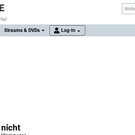
tal
Streams & DVDs
Log-In
 nicht