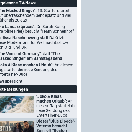
tgelesene TV-News
The Masked Singer":
13. Staffel startet
uf überraschendem Sendeplatz und viel
rüher als zuletzt
Die Landarztpraxis":
Dr. Sarah König
Caroline Frier) besucht "Team Sonnenhof"
elissa Naschenweng statt DJ Ötzi:
eue Moderatorin für Weihnachtsshow
on ORF und BR
The Voice of Germany" statt "The
asked Singer" am Samstagabend
Joko & Klaas machen Urlaub":
An diesem
ag startet die neue Sendung des
ntertainer-Duos
wsübersicht
ste Meldungen
"Joko & Klaas
machen Urlaub":
An
diesem Tag startet die
neue Sendung des
Entertainer-Duos
Dieser "Blue Bloods"-
Veteran besucht
Spin-off "Boston