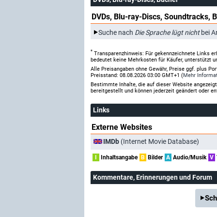
DVDs, Blu-ray-Discs, Soundtracks, 
Suche nach
Die Sprache lügt nicht
bei 
*
Transparenzhinweis: Für gekennzeichnete Links er
bedeutet keine Mehrkosten für Käufer, unterstützt u
Alle Preisangaben ohne Gewähr, Preise ggf. plus Po
Preisstand: 08.08.2026 03:00 GMT+1 (
Mehr Informa
Bestimmte Inhalte, die auf dieser Website angezei
bereitgestellt und können jederzeit geändert oder en
Links
Externe Websites
IMDb
(Internet Movie Database)
I
Inhaltsangabe
B
Bilder
A
Audio/Musik
V
Kommentare
, Erinnerungen und Forum
Sch