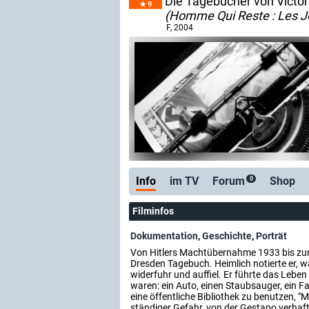
Die Tagebücher von Victo
9
(Homme Qui Reste : Les J
F
, 2004
Info
im TV
Forum
Shop
0
Filminfos
Dokumentation
,
Geschichte
,
Porträt
Von Hitlers Machtübernahme 1933 bis zur 
Dresden Tagebuch. Heimlich notierte er, w
widerfuhr und auffiel. Er führte das Lebe
waren: ein Auto, einen Staubsauger, ein Fa
eine öffentliche Bibliothek zu benutzen, "
ständiger Gefahr, von der Gestapo verhaf