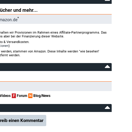
Bücher und mehr...
*
Amazon.de
halten wir Provisionen im Rahmen eines Affiliate-Partnerprogramms. Das
ns aber bei der Finanzierung dieser Website.
rto & Versandkosten.
tionen
)
gt werden, stammen von Amazon. Diese Inhalte werden "wie besehen"
tfernt werden.
Videos
F
Forum
N
Blog/News
reib einen Kommentar