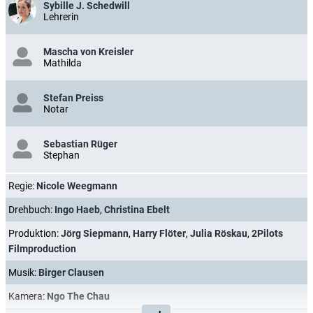
Sybille J. Schedwill
Lehrerin
Mascha von Kreisler
Mathilda
Stefan Preiss
Notar
Sebastian Rüger
Stephan
Regie:
Nicole Weegmann
Drehbuch:
Ingo Haeb
,
Christina Ebelt
Produktion:
Jörg Siepmann
,
Harry Flöter
,
Julia Röskau
,
2Pilots
Filmproduction
Musik:
Birger Clausen
Kamera:
Ngo The Chau