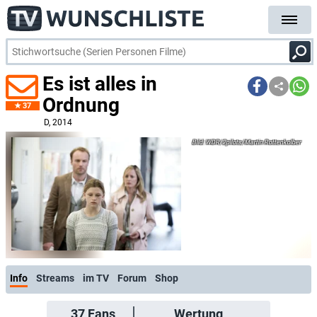
Es ist alles in
Ordnung
37
D
, 2014
WDR/2pilots/Martin Rottenkolber
Info
Streams
im TV
Forum
Shop
37
Fans
Wertung