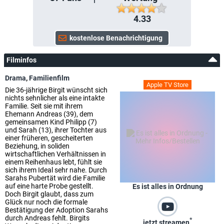
4.33
Filminfos
Drama
,
Familienfilm
Apple TV Store
Die 36-jährige Birgit wünscht sich
nichts sehnlicher als eine intakte
Familie. Seit sie mit ihrem
Ehemann Andreas (39), dem
gemeinsamen Kind Philipp (7)
und Sarah (13), ihrer Tochter aus
einer früheren, gescheiterten
Beziehung, in soliden
wirtschaftlichen Verhältnissen in
einem Reihenhaus lebt, fühlt sie
sich ihrem Ideal sehr nahe. Durch
Sarahs Pubertät wird die Familie
auf eine harte Probe gestellt.
Es ist alles in Ordnung
Doch Birgit glaubt, dass zum
Glück nur noch die formale
Bestätigung der Adoption Sarahs
durch Andreas fehlt. Birgits
*
jetzt streamen