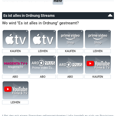
mehr
Schnitt:
Andrea Mertens
,
Nicole Kortlüke
Es ist alles in Ordnung Streams
Wo wird "Es ist alles in Ordnung" gestreamt?
KAUFEN
LEIHEN
KAUFEN
LEIHEN
MagentaTV
Prime Video Zusatz-Kanäle
ABO
ABO
ABO
KAUFEN
LEIHEN
* Bei den mit einem Sternchen gekennzeichneten Links handelt es sich um Provisions-