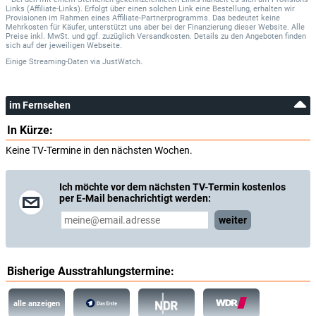
Links (Affiliate-Links). Erfolgt über einen solchen Link eine Bestellung, erhalten wir
Provisionen im Rahmen eines Affiliate-Partnerprogramms. Das bedeutet keine
Mehrkosten für Käufer, unterstützt uns aber bei der Finanzierung dieser Website. Alle
Preise inkl. MwSt. und ggf. zuzüglich Versandkosten. Details zu den Angeboten finden
sich auf der jeweiligen Webseite.
Einige Streaming-Daten
via
JustWatch.
im Fernsehen
In Kürze:
Keine TV-Termine in den nächsten Wochen.
Ich möchte vor dem nächsten TV-Termin kostenlos
per E-Mail benachrichtigt werden:
weiter
Bisherige Ausstrahlungstermine:
alle anzeigen