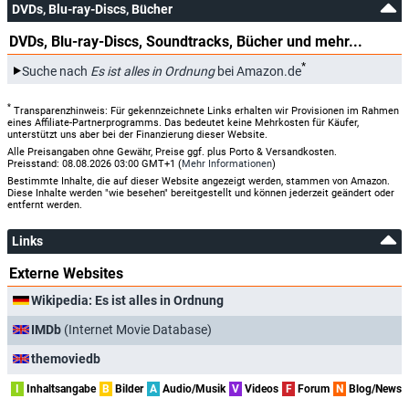
DVDs, Blu-ray-Discs, Bücher
DVDs, Blu-ray-Discs, Soundtracks, Bücher und mehr...
*
Suche nach
Es ist alles in Ordnung
bei Amazon.de
*
Transparenzhinweis: Für gekennzeichnete Links erhalten wir Provisionen im Rahmen
eines Affiliate-Partnerprogramms. Das bedeutet keine Mehrkosten für Käufer,
unterstützt uns aber bei der Finanzierung dieser Website.
Alle Preisangaben ohne Gewähr, Preise ggf. plus Porto & Versandkosten.
Preisstand: 08.08.2026 03:00 GMT+1 (
Mehr Informationen
)
Bestimmte Inhalte, die auf dieser Website angezeigt werden, stammen von Amazon.
Diese Inhalte werden "wie besehen" bereitgestellt und können jederzeit geändert oder
entfernt werden.
Links
Externe Websites
Wikipedia: Es ist alles in Ordnung
IMDb
(Internet Movie Database)
themoviedb
I
Inhaltsangabe
B
Bilder
A
Audio/Musik
V
Videos
F
Forum
N
Blog/News