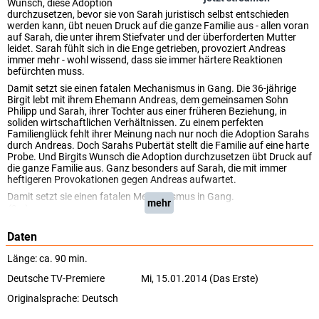
Wunsch, diese Adoption
durchzusetzen, bevor sie von Sarah juristisch selbst entschieden
werden kann, übt neuen Druck auf die ganze Familie aus - allen voran
auf Sarah, die unter ihrem Stiefvater und der überforderten Mutter
leidet. Sarah fühlt sich in die Enge getrieben, provoziert Andreas
immer mehr - wohl wissend, dass sie immer härtere Reaktionen
befürchten muss.
Damit setzt sie einen fatalen Mechanismus in Gang. Die 36-jährige
Birgit lebt mit ihrem Ehemann Andreas, dem gemeinsamen Sohn
Philipp und Sarah, ihrer Tochter aus einer früheren Beziehung, in
soliden wirtschaftlichen Verhältnissen. Zu einem perfekten
Familienglück fehlt ihrer Meinung nach nur noch die Adoption Sarahs
durch Andreas. Doch Sarahs Pubertät stellt die Familie auf eine harte
Probe. Und Birgits Wunsch die Adoption durchzusetzen übt Druck auf
die ganze Familie aus. Ganz besonders auf Sarah, die mit immer
heftigeren Provokationen gegen Andreas aufwartet.
Damit setzt sie einen fatalen Mechanismus in Gang.
mehr
(One)
Daten
Länge: ca. 90 min.
Deutsche TV-Premiere
Mi, 15.01.2014 (Das Erste)
Originalsprache:
Deutsch