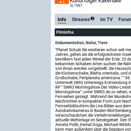
Kulturfolger Kakerlake
3
D
, 1997
Info
Streams
im TV
Foru
1
Filminfos
Dokumentation
,
Natur
,
Tiere
"Planet Schule Sie existieren schon seit me
Jahren, gelten als die erfolgreichsten Ins
bevölkern fast jeden Winkel der Erde: 25 d
bekannten Schaben-Arten suchen die Näh
von ihnen werden vorgestellt: die Haussch
die Küchenschabe, Blatta orientalis, und 
Großschabe, Periplaneta americana." " 06
Unterwelt (WH) Unterwegs Erstsendung i
RP " SWR3 Morningshow Der Video-Lives
Morningshow", unter SWR3.de zu sehen, 
Fernsehen gezeigt. Während der Musikstr
Nachrichten in kompakter Form zum Nac
Fernsehbildschirm die Live-Bilder aus de
Autobahnkameras in Baden-Württemberg 
veranschaulichen die Verkehrsmeldungen, L
aktuelle Wetterlage im Sendegebiet. Den
Anneta Politi, Kemal Goga, Michael Wirbi
kann man außerdem über die Displays von