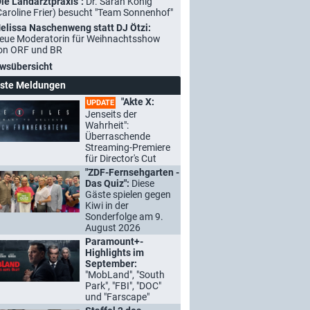
Die Landarztpraxis":
Dr. Sarah König
Caroline Frier) besucht "Team Sonnenhof"
elissa Naschenweng statt DJ Ötzi:
eue Moderatorin für Weihnachtsshow
on ORF und BR
wsübersicht
ste Meldungen
"Akte X:
UPDATE
Jenseits der
Wahrheit":
Überraschende
Streaming-Premiere
für Director's Cut
"ZDF-Fernsehgarten -
Das Quiz":
Diese
Gäste spielen gegen
Kiwi in der
Sonderfolge am 9.
August 2026
Paramount+-
Highlights im
September:
"MobLand", "South
Park", "FBI", "DOC"
und "Farscape"