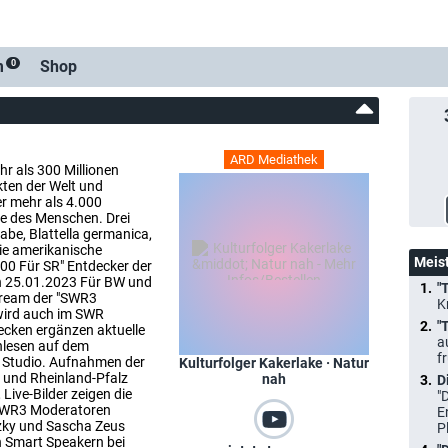
m
Shop
0
ARD Mediathek
hr als 300 Millionen
ekten der Welt und
er mehr als 4.000
e des Menschen. Drei
abe, Blattella germanica,
die amerikanische
Meis
.00 Für SR" Entdecker der
n 25.01.2023 Für BW und
"
tream der "SWR3
K
wird auch im SWR
"
ecken ergänzen aktuelle
a
hlesen auf dem
f
m Studio. Aufnahmen der
Kulturfolger Kakerlake · Natur
und Rheinland-Pfalz
nah
D
ive-Bilder zeigen die
"
 SWR3 Moderatoren
E
tzky und Sascha Zeus
P
 Smart Speakern bei