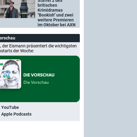
Staffel 2 des
britischen
Krimidramas
"Bookish" und zwei
weitere Premieren
im Oktober bei AXN
Vorschau
, der Eismann präsentiert die wichtigsten
nstarts der Woche:
i YouTube
i Apple Podcasts