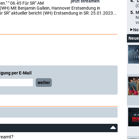
"
jetzt streamen
hen." " 06.45 Für SR" AM
(
(WH) Mit Benjamin Gallein, Hannover Erstsendung in
M
 SR" aktueller bericht (WH) Erstsendung in SR: 25.01.2023...
N
v
Ne
Neue
igung per E-Mail
weiter
treamt?