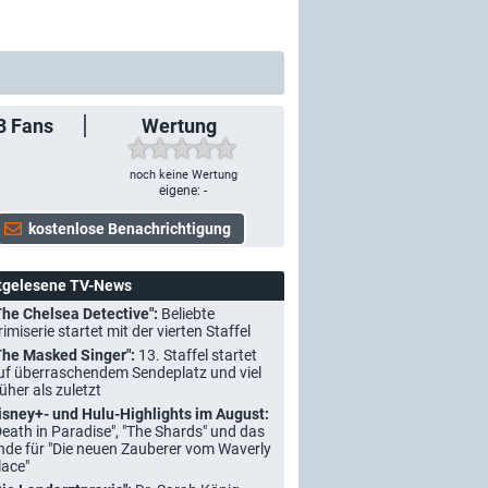
3
Fans
Wertung
noch keine Wertung
eigene: -
tgelesene TV-News
The Chelsea Detective":
Beliebte
rimiserie startet mit der vierten Staffel
The Masked Singer":
13. Staffel startet
uf überraschendem Sendeplatz und viel
rüher als zuletzt
isney+- und Hulu-Highlights im August:
Death in Paradise", "The Shards" und das
nde für "Die neuen Zauberer vom Waverly
lace"