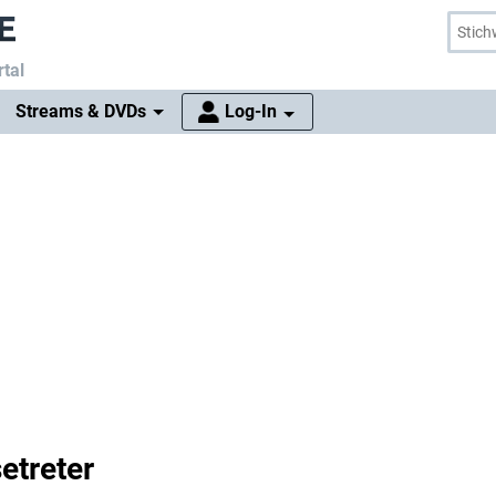
tal
Streams & DVDs
Log-In
etreter