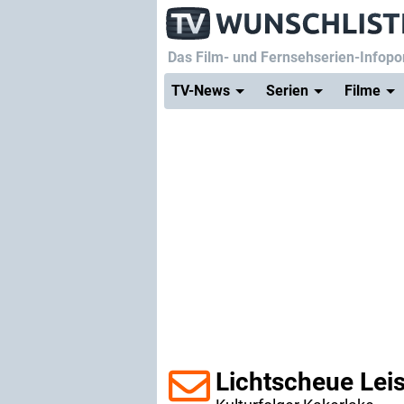
Das Film- und Fernsehserien-Infopor
TV-News
Serien
Filme
Lichtscheue Leis