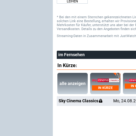
LEIHEN
* Bei den mit einem Sternchen gekennzeichneten Links
solchen Link eine Bestellung, erhalten wir Provisi
Mehrkosten für Käufer, unterstützt uns aber bei der 
Versandkosten. Details zu den Angeboten finden sich
Streaming-Daten
in Zusammenarbeit mit
JustWatch
im Fernsehen
In Kürze:
alle anzeigen
IN
IN KÜRZE
Sky Cinema Classics
Mo, 24.08.