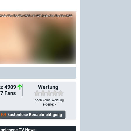
Rialto Film/Trio Film/WDR / © 1981 Rialto Film/Trio Film/WDR
tz 4909
Wertung
97
Fans
noch keine Wertung
eigene: -
tgelesene TV-News