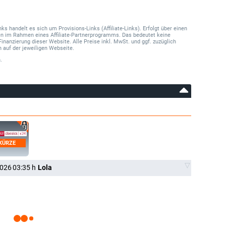
 handelt es sich um Provisions-Links (Affiliate-Links). Erfolgt über einen
onen im Rahmen eines Affiliate-Partnerprogramms. Das bedeutet keine
Finanzierung dieser Website. Alle Preise inkl. MwSt. und ggf. zuzüglich
 auf der jeweiligen Webseite.
.
 KÜRZE
2026
03:35
h
Lola