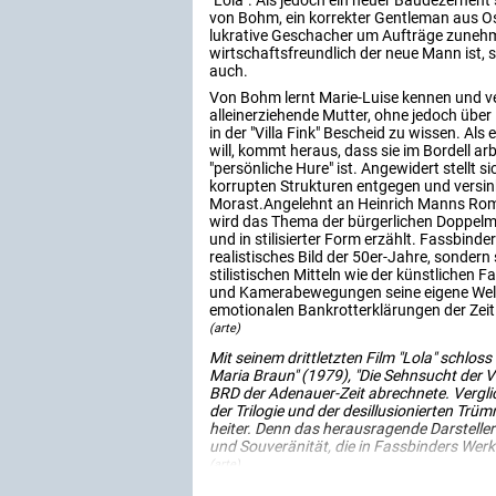
"Lola". Als jedoch ein neuer Baudezernent se
von Bohm, ein korrekter Gentleman aus O
lukrative Geschacher um Aufträge zuneh
wirtschaftsfreundlich der neue Mann ist, s
auch.
Von Bohm lernt Marie-Luise kennen und verl
alleinerziehende Mutter, ohne jedoch über 
in der "Villa Fink" Bescheid zu wissen. Als 
will, kommt heraus, dass sie im Bordell ar
"persönliche Hure" ist. Angewidert stellt 
korrupten Strukturen entgegen und versink
Morast.Angelehnt an Heinrich Manns Rom
wird das Thema der bürgerlichen Doppelmor
und in stilisierter Form erzählt. Fassbinde
realistisches Bild der 50er-Jahre, sondern 
stilistischen Mitteln wie der künstlichen 
und Kamerabewegungen seine eigene Welt; e
emotionalen Bankrotterklärungen der Zei
(arte)
Mit seinem drittletzten Film "Lola" schlos
Maria Braun" (1979), "Die Sehnsucht der Ver
BRD der Adenauer-Zeit abrechnete. Vergli
der Trilogie und der desillusionierten Trü
heiter. Denn das herausragende Darstellere
und Souveränität, die in Fassbinders Werk 
(arte)