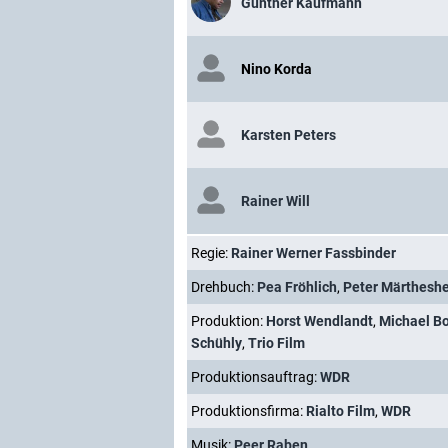
Günther Kaufmann
Nino Korda
Karsten Peters
Rainer Will
Regie:
Rainer Werner Fassbinder
Drehbuch:
Pea Fröhlich
,
Peter Märthesh
Produktion:
Horst Wendlandt
,
Michael B
Schühly
,
Trio Film
Produktionsauftrag:
WDR
Produktionsfirma:
Rialto Film
,
WDR
Musik:
Peer Raben