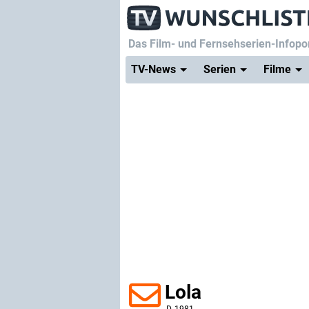
Das Film- und Fernsehserien-Infopor
TV-News
Serien
Filme
Lola