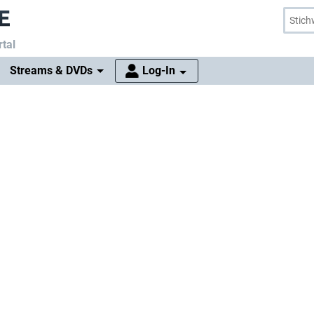
tal
Streams & DVDs
Log-In