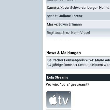
Kamera:
Xaver Schwarzenberger
,
Helmu
Schnitt:
Juliane Lorenz
Maske:
Edwin Erfmann
Regieassistenz:
Karin Viesel
Ton:
Vladimir Vizner
News & Meldungen
Deutscher Fernsehpreis 2024: Mario Ado
94-jährige Ikone der Schauspielkunst wir
Lola Streams
Wo wird "Lola" gestreamt?