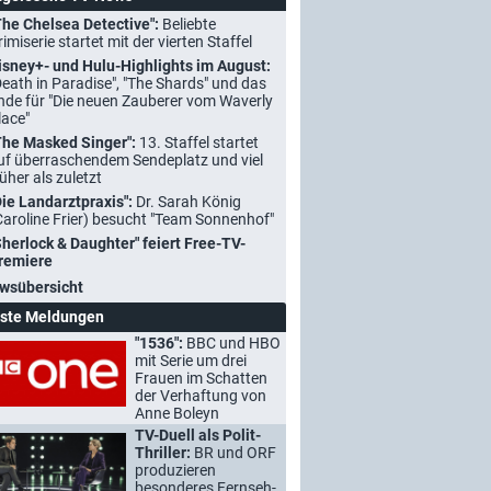
The Chelsea Detective":
Beliebte
rimiserie startet mit der vierten Staffel
isney+- und Hulu-Highlights im August:
Death in Paradise", "The Shards" und das
nde für "Die neuen Zauberer vom Waverly
lace"
The Masked Singer":
13. Staffel startet
uf überraschendem Sendeplatz und viel
rüher als zuletzt
Die Landarztpraxis":
Dr. Sarah König
Caroline Frier) besucht "Team Sonnenhof"
Sherlock & Daughter" feiert Free-TV-
remiere
wsübersicht
ste Meldungen
"1536":
BBC und HBO
mit Serie um drei
Frauen im Schatten
der Verhaftung von
Anne Boleyn
TV-Duell als Polit-
Thriller:
BR und ORF
produzieren
besonderes Fernseh-