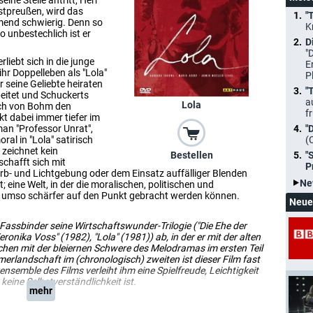
ine Stelle antritt, Herr
stpreußen, wird das
"
mend schwierig. Denn so
K
o unbestechlich ist er
D
"
iebt sich in die junge
E
ihr Doppelleben als "Lola"
P
er seine Geliebte heiraten
"
beitet und Schuckerts
a
Lola
sich von Bohm den
f
t dabei immer tiefer im
an "Professor Unrat",
"
al in "Lola" satirisch
(
r zeichnet kein
"
Bestellen
schafft sich mit
P
Farb- und Lichtgebung oder dem Einsatz auffälliger Blenden
Ne
ine Welt, in der die moralischen, politischen und
t umso schärfer auf den Punkt gebracht werden können.
Neue
s Fassbinder seine Wirtschaftswunder-Trilogie ("Die Ehe der
onika Voss" (1982), "Lola" (1981)) ab, in der er mit der alten
chen mit der bleiernen Schwere des Melodramas im ersten Teil
mmerlandschaft im (chronologisch) zweiten ist dieser Film fast
nsemble des Films verleiht ihm eine Spielfreude, Leichtigkeit
keine Selbstverständlichkeit ist.
mehr