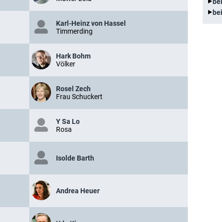
be
be
Karl-Heinz von Hassel
Timmerding
Hark Bohm
Völker
Rosel Zech
Frau Schuckert
Y Sa Lo
Rosa
Isolde Barth
Andrea Heuer