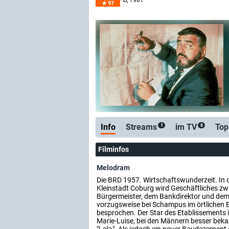
D
, 1981
97
Info
Streams
im TV
Top
1
6
Filminfos
Melodram
Die BRD 1957. Wirtschaftswunderzeit. In 
Kleinstadt Coburg wird Geschäftliches z
Bürgermeister, dem Bankdirektor und de
vorzugsweise bei Schampus im örtlichen Bord
besprochen. Der Star des Etablissements 
Marie-Luise, bei den Männern besser be