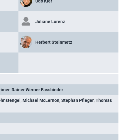
Udo Kier
Juliane Lorenz
Herbert Steinmetz
eimer
,
Rainer Werner Fassbinder
ohnstengel
,
Michael McLernon
,
Stephan Pfleger
,
Thomas