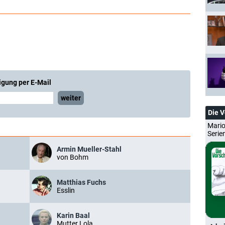
igung per E-Mail
weiter
Die 
Mario
Serie
Armin Mueller-Stahl
von Bohm
Matthias Fuchs
Esslin
Karin Baal
Mutter Lola