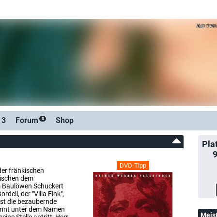
1981 
 3
Forum
Shop
0
Pla
DVD-Tipp
der fränkischen
wischen dem
m Baulöwen Schuckert
ell, der "Villa Fink",
ist die bezaubernde
kannt unter dem Namen
Meis