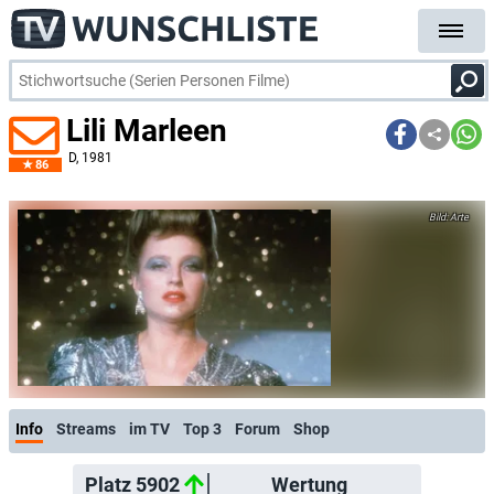
Lili Marleen
D
, 1981
86
Arte
Info
Streams
im TV
Top 3
Forum
Shop
Platz 5902
Wertung