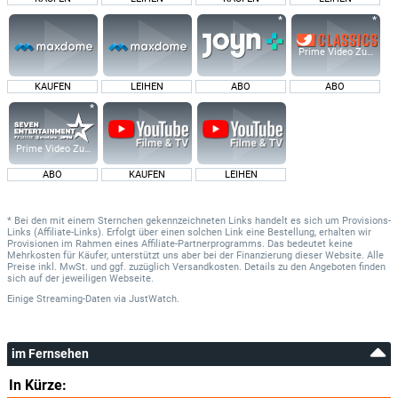
Prime Video Zusatz-K
KAUFEN
LEIHEN
ABO
ABO
Prime Video Zusatz-Kanäle
ABO
KAUFEN
LEIHEN
* Bei den mit einem Sternchen gekennzeichneten Links handelt es sich um Provisions-
Links (Affiliate-Links). Erfolgt über einen solchen Link eine Bestellung, erhalten wir
Provisionen im Rahmen eines Affiliate-Partnerprogramms. Das bedeutet keine
Mehrkosten für Käufer, unterstützt uns aber bei der Finanzierung dieser Website. Alle
Preise inkl. MwSt. und ggf. zuzüglich Versandkosten. Details zu den Angeboten finden
sich auf der jeweiligen Webseite.
Einige Streaming-Daten
via
JustWatch.
im Fernsehen
In Kürze: