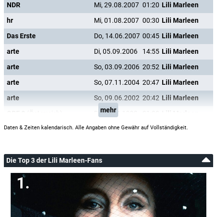
NDR
Mi, 29.08.2007
01:20
Lili Marleen
hr
Mi, 01.08.2007
00:30
Lili Marleen
Das Erste
Do, 14.06.2007
00:45
Lili Marleen
arte
Di, 05.09.2006
14:55
Lili Marleen
arte
So, 03.09.2006
20:52
Lili Marleen
arte
So, 07.11.2004
20:47
Lili Marleen
arte
So, 09.06.2002
20:42
Lili Marleen
mehr
ORF 2
(Österreich)
Di, 21.04.1998
01:00
Lili Marleen
Daten & Zeiten kalendarisch. Alle Angaben ohne Gewähr auf Vollständigkeit.
Die Top 3 der Lili Marleen-Fans