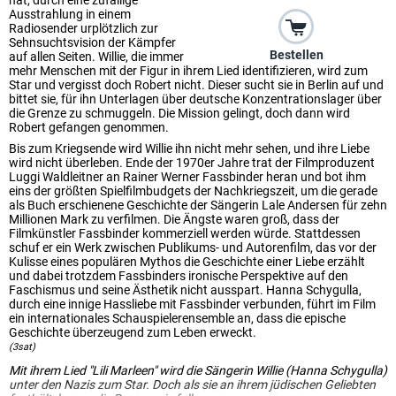
hat, durch eine zufällige
Ausstrahlung in einem
Radiosender urplötzlich zur
Sehnsuchtsvision der Kämpfer
Bestellen
auf allen Seiten. Willie, die immer
mehr Menschen mit der Figur in ihrem Lied identifizieren, wird zum
Star und vergisst doch Robert nicht. Dieser sucht sie in Berlin auf und
bittet sie, für ihn Unterlagen über deutsche Konzentrationslager über
die Grenze zu schmuggeln. Die Mission gelingt, doch dann wird
Robert gefangen genommen.
Bis zum Kriegsende wird Willie ihn nicht mehr sehen, und ihre Liebe
wird nicht überleben. Ende der 1970er Jahre trat der Filmproduzent
Luggi Waldleitner an Rainer Werner Fassbinder heran und bot ihm
eins der größten Spielfilmbudgets der Nachkriegszeit, um die gerade
als Buch erschienene Geschichte der Sängerin Lale Andersen für zehn
Millionen Mark zu verfilmen. Die Ängste waren groß, dass der
Filmkünstler Fassbinder kommerziell werden würde. Stattdessen
schuf er ein Werk zwischen Publikums- und Autorenfilm, das vor der
Kulisse eines populären Mythos die Geschichte einer Liebe erzählt
und dabei trotzdem Fassbinders ironische Perspektive auf den
Faschismus und seine Ästhetik nicht ausspart. Hanna Schygulla,
durch eine innige Hassliebe mit Fassbinder verbunden, führt im Film
ein internationales Schauspielerensemble an, dass die epische
Geschichte überzeugend zum Leben erweckt.
(3sat)
Mit ihrem Lied "Lili Marleen" wird die Sängerin Willie (Hanna Schygulla)
unter den Nazis zum Star. Doch als sie an ihrem jüdischen Geliebten