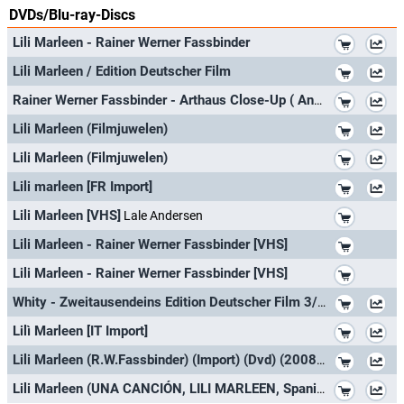
DVDs/Blu-ray-Discs
*
Lili Marleen - Rainer Werner Fassbinder
*
Lili Marleen / Edition Deutscher Film
*
Rainer Werner Fassbinder - Arthaus Close-Up ( Angst essen Seele auf / Fontane - Effi Briest / Lili Marleen ) [3 DVDs]
*
Lili Marleen (Filmjuwelen)
*
Lili Marleen (Filmjuwelen)
*
Lili marleen [FR Import]
*
Lili Marleen [VHS]
Lale Andersen
*
Lili Marleen - Rainer Werner Fassbinder [VHS]
*
Lili Marleen - Rainer Werner Fassbinder [VHS]
*
Whity - Zweitausendeins Edition Deutscher Film 3/1970.
*
Lilì Marleen [IT Import]
*
Lili Marleen (R.W.Fassbinder) (Import) (Dvd) (2008) Hanna Schygulla; Giancarlo G
*
Lili Marleen (UNA CANCIÓN, LILI MARLEEN, Spanien Import, siehe Details für Sprachen)