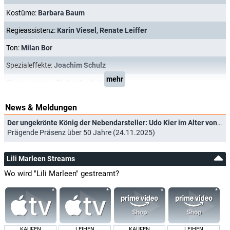
Kostüme:
Barbara Baum
Regieassistenz:
Karin Viesel
,
Renate Leiffer
Ton:
Milan Bor
Spezialeffekte:
Joachim Schulz
mehr
Choreographie:
Dieter Gackstetter
News & Meldungen
Der ungekrönte König der Nebendarsteller: Udo Kier im Alter von 81 Jahren verstorben
Prägende Präsenz über 50 Jahre (24.11.2025)
Lili Marleen Streams
Wo wird "Lili Marleen" gestreamt?
KAUFEN
LEIHEN
KAUFEN
LEIHEN