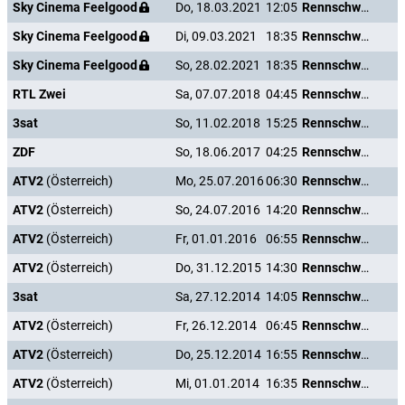
Sky Cinema Feelgood
Do, 18.03.2021
12:05
Rennschwein Rudi Rüssel
Sky Cinema Feelgood
Di, 09.03.2021
18:35
Rennschwein Rudi Rüssel
Sky Cinema Feelgood
So, 28.02.2021
18:35
Rennschwein Rudi Rüssel
RTL Zwei
Sa, 07.07.2018
04:45
Rennschwein Rudi Rüssel
3sat
So, 11.02.2018
15:25
Rennschwein Rudi Rüssel
ZDF
So, 18.06.2017
04:25
Rennschwein Rudi Rüssel
ATV2
(Österreich)
Mo, 25.07.2016
06:30
Rennschwein Rudi Rüssel
ATV2
(Österreich)
So, 24.07.2016
14:20
Rennschwein Rudi Rüssel
ATV2
(Österreich)
Fr, 01.01.2016
06:55
Rennschwein Rudi Rüssel
ATV2
(Österreich)
Do, 31.12.2015
14:30
Rennschwein Rudi Rüssel
3sat
Sa, 27.12.2014
14:05
Rennschwein Rudi Rüssel
ATV2
(Österreich)
Fr, 26.12.2014
06:45
Rennschwein Rudi Rüssel
ATV2
(Österreich)
Do, 25.12.2014
16:55
Rennschwein Rudi Rüssel
ATV2
(Österreich)
Mi, 01.01.2014
16:35
Rennschwein Rudi Rüssel