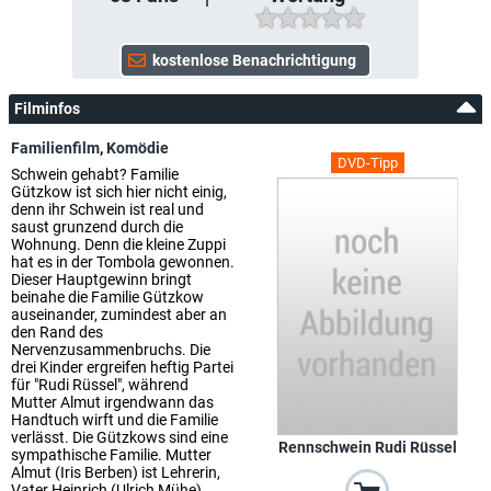
Filminfos
Familienfilm
,
Komödie
DVD-Tipp
Schwein gehabt? Familie
Gützkow ist sich hier nicht einig,
denn ihr Schwein ist real und
saust grunzend durch die
Wohnung. Denn die kleine Zuppi
hat es in der Tombola gewonnen.
Dieser Hauptgewinn bringt
beinahe die Familie Gützkow
auseinander, zumindest aber an
den Rand des
Nervenzusammenbruchs. Die
drei Kinder ergreifen heftig Partei
für "Rudi Rüssel", während
Mutter Almut irgendwann das
Handtuch wirft und die Familie
verlässt. Die Gützkows sind eine
Rennschwein Rudi Rüssel
sympathische Familie. Mutter
Almut (Iris Berben) ist Lehrerin,
Vater Heinrich (Ulrich Mühe)