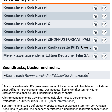
DVDs/Blu-ray-Discs
*
Rennschwein Rudi Rüssel
*
Rennschwein Rudi Rüssel
*
Rennschwein Rudi Rüssel 2
*
Rennschwein Rudi Rüssel
*
Rennschwein Rudi Rüssel 2[NON-US FORMAT, PAL]
*
Rennschwein Rudi Rüssel Kaufkassette [VHS]
Uwe Timm
*
Meier - Zweitausendeins Edition Deutscher Film 2/1985.
Soundtracks, Bücher und mehr...
*
Suche nach
Rennschwein Rudi Rüssel
bei Amazon.de
*
Transparenzhinweis: Für gekennzeichnete Links erhalten wir Provisionen im Rahmen
eines Affiliate-Partnerprogramms. Das bedeutet keine Mehrkosten für Käufer,
unterstützt uns aber bei der Finanzierung dieser Website.
Alle Preisangaben ohne Gewähr, Preise ggf. plus Porto & Versandkosten.
Preisstand: 07.08.2026 03:00 GMT+1 (
Mehr Informationen
)
Bestimmte Inhalte, die auf dieser Website angezeigt werden, stammen von Amazon.
Diese Inhalte werden "wie besehen" bereitgestellt und können jederzeit geändert oder