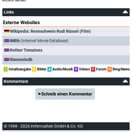
entfernt werden.
Links
Externe Websites
Wikipedia: Rennschwein Rudi Rüssel (Film)
IMDb
(Internet Movie Database)
Rotten Tomatoes
themoviedb
I
Inhaltsangabe
B
Bilder
A
Audio/Musik
V
Videos
F
Forum
N
Blog/News
Kommentare
Schreib einen Kommentar
© 1998 - 2026 imfernsehen GmbH & Co. KG