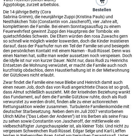
Ägyptologe, zurzeit arbeitslos.
Bestellen
Die 14-jährige Betty (Cora
Sabrina Grimm), die neunjährige Zuppi (Kristina Pauls) und
Nesthäkchen Tobi (Constantin von Jascheroff), vier Jahre alt,
komplettieren die Familie. Bei einem Sonntagsausflug zu einem
Feuerwehrfest gewinnt Zuppi den Hauptpreis der Tombola: ein
quietschfideles Schwein. Die Eltern würden den rosa Zuwachs gern
so schnell wie möglich wieder loswerden, doch die Kinder insistieren
darauf, dass der Paarhufer nun ein Teil der Familie sei und besiegeln
den persönlichen Kontakt mit einem Namen - Rudi Rüssel. Denn was
einen Namen hat, sollte man weder aussetzen noch verspeisen. Doch
die Idylle ist nur von kurzer Dauer. Nicht nur, dass Rudi zu Heinrichs
Entsetzen die Wohnung verwüstet, er macht die Familie auch noch
kurzfristig obdachlos, denn Haustierhaltung ist in der Mietwohnung
der Gützkows nicht erlaubt.
Zwar findet die Familie eine neue Bleibe und Heinrich damit auch
einen neuen Job, doch das von Rudi angerichtete Chaos ist so groß,
dass Almut schließlich auszieht. Mit der kriselnden Beziehung wankt
das Fundament, auf dem die Familie Gützkow ruhte, doch als Rudi
verwurstet zu werden droht, finden alle zu einer actionreichen
Rettungsaktion wieder zusammen. Turbulente Familienkomödie mit
deutscher Starbesetzung. Neben dem im Juli 2007 verstorbenen
Ulrich Mühe ("Das Leben der Anderen") ist Iris Berben als seine Frau
zu sehen sowie Constantin von Jascheroff, der mittlerweile ein
vielbeschäftigter Jungschauspieler ist, als kleiner Tobi. Und nicht zu
vergessen Schweinchen Rudi Rüssel. Edgar Selge und Karl Lieffen
leisten in Nebenrollen ihren Anteil am tierischen Gesamtspaß. Unter