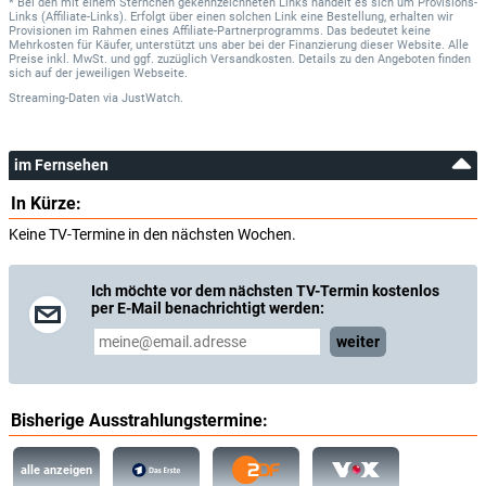
* Bei den mit einem Sternchen gekennzeichneten Links handelt es sich um Provisions-
Links (Affiliate-Links). Erfolgt über einen solchen Link eine Bestellung, erhalten wir
Provisionen im Rahmen eines Affiliate-Partnerprogramms. Das bedeutet keine
Mehrkosten für Käufer, unterstützt uns aber bei der Finanzierung dieser Website. Alle
Preise inkl. MwSt. und ggf. zuzüglich Versandkosten. Details zu den Angeboten finden
sich auf der jeweiligen Webseite.
Streaming-Daten
via
JustWatch.
im Fernsehen
In Kürze:
Keine TV-Termine in den nächsten Wochen.
Ich möchte vor dem nächsten TV-Termin kostenlos
per E-Mail benachrichtigt werden:
weiter
Bisherige Ausstrahlungstermine:
alle anzeigen