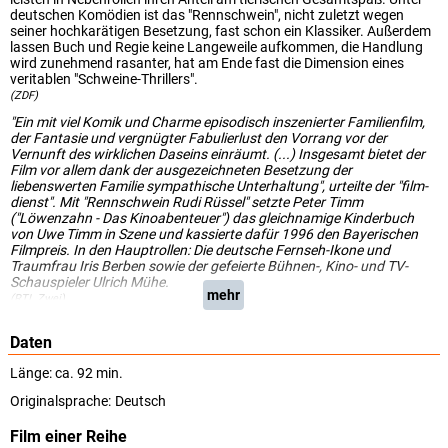
deutschen Komödien ist das "Rennschwein", nicht zuletzt wegen
seiner hochkarätigen Besetzung, fast schon ein Klassiker. Außerdem
lassen Buch und Regie keine Langeweile aufkommen, die Handlung
wird zunehmend rasanter, hat am Ende fast die Dimension eines
veritablen "Schweine-Thrillers".
(ZDF)
"Ein mit viel Komik und Charme episodisch inszenierter Familienfilm,
der Fantasie und vergnügter Fabulierlust den Vorrang vor der
Vernunft des wirklichen Daseins einräumt. (...) Insgesamt bietet der
Film vor allem dank der ausgezeichneten Besetzung der
liebenswerten Familie sympathische Unterhaltung", urteilte der "film-
dienst". Mit "Rennschwein Rudi Rüssel" setzte Peter Timm
("Löwenzahn - Das Kinoabenteuer") das gleichnamige Kinderbuch
von Uwe Timm in Szene und kassierte dafür 1996 den Bayerischen
Filmpreis. In den Hauptrollen: Die deutsche Fernseh-Ikone und
Traumfrau Iris Berben sowie der gefeierte Bühnen-, Kino- und TV-
Schauspieler Ulrich Mühe.
mehr
(RTL Zwei)
Daten
Länge: ca. 92 min.
Originalsprache:
Deutsch
Film einer Reihe