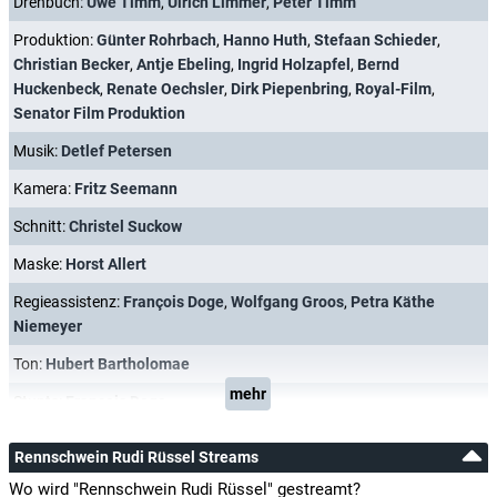
Drehbuch:
Uwe Timm
,
Ulrich Limmer
,
Peter Timm
Produktion:
Günter Rohrbach
,
Hanno Huth
,
Stefaan Schieder
,
Christian Becker
,
Antje Ebeling
,
Ingrid Holzapfel
,
Bernd
Huckenbeck
,
Renate Oechsler
,
Dirk Piepenbring
,
Royal-Film
,
Senator Film Produktion
Musik:
Detlef Petersen
Kamera:
Fritz Seemann
Schnitt:
Christel Suckow
Maske:
Horst Allert
Regieassistenz:
François Doge
,
Wolfgang Groos
,
Petra Käthe
Niemeyer
Ton:
Hubert Bartholomae
mehr
Stunts:
François Doge
Rennschwein Rudi Rüssel Streams
Wo wird "Rennschwein Rudi Rüssel" gestreamt?