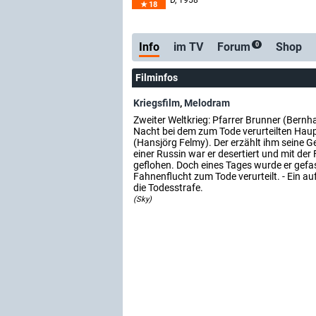
D
, 1958
18
Info
im TV
Forum
Shop
0
Filminfos
Kriegsfilm
,
Melodram
Zweiter Weltkrieg: Pfarrer Brunner (Bernha
Nacht bei dem zum Tode verurteilten Ha
(Hansjörg Felmy). Der erzählt ihm seine G
einer Russin war er desertiert und mit der 
geflohen. Doch eines Tages wurde er gef
Fahnenflucht zum Tode verurteilt. - Ein au
die Todesstrafe.
(Sky)