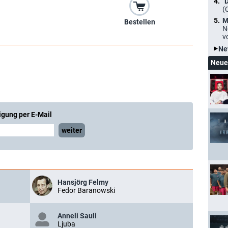
"
(
M
Bestellen
N
v
Ne
Neue
igung per E-Mail
weiter
Hansjörg Felmy
Fedor Baranowski
Anneli Sauli
Ljuba