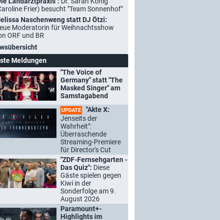
Die Landarztpraxis":
Dr. Sarah König
Caroline Frier) besucht "Team Sonnenhof"
elissa Naschenweng statt DJ Ötzi:
eue Moderatorin für Weihnachtsshow
on ORF und BR
wsübersicht
ste Meldungen
"The Voice of
Germany" statt "The
Masked Singer" am
Samstagabend
"Akte X:
UPDATE
Jenseits der
Wahrheit":
Überraschende
Streaming-Premiere
für Director's Cut
"ZDF-Fernsehgarten -
Das Quiz":
Diese
Gäste spielen gegen
Kiwi in der
Sonderfolge am 9.
August 2026
Paramount+-
Highlights im