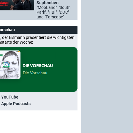
September:
"MobLand", "South
Park", "FBI", "DOC"
und "Farscape"
Vorschau
, der Eismann präsentiert die wichtigsten
nstarts der Woche:
i YouTube
i Apple Podcasts