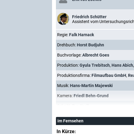
Friedrich Schütter
Assistent vom Untersuchungsrich
Regie:
Falk Harnack
Drehbuch:
Horst Budjuhn
Buchvorlage:
Albrecht Goes
Produktion:
Gyula Trebitsch
,
Hans Abich
Produktionsfirma:
Filmaufbau GmbH
,
Re
Musik:
Hans-Martin Majewski
Kamera:
Friedl Behn-Grund
Schnitt:
Eva Kroll
im Fernsehen
In Kürze: