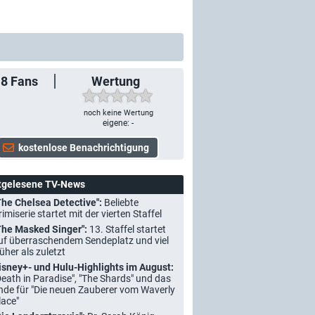
18
Fans
Wertung
noch keine Wertung
eigene: -
tgelesene TV-News
The Chelsea Detective":
Beliebte
rimiserie startet mit der vierten Staffel
The Masked Singer":
13. Staffel startet
uf überraschendem Sendeplatz und viel
rüher als zuletzt
isney+- und Hulu-Highlights im August:
Death in Paradise", "The Shards" und das
nde für "Die neuen Zauberer vom Waverly
lace"