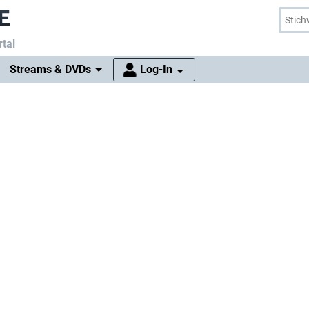
tal
Streams & DVDs
Log-In