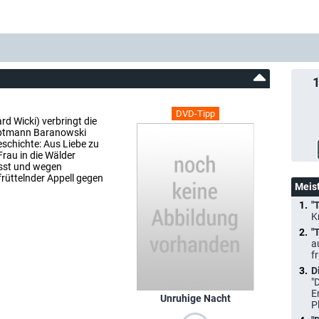
DVD-Tipp
rd Wicki) verbringt die
uptmann Baranowski
eschichte: Aus Liebe zu
Frau in die Wälder
asst und wegen
früttelnder Appell gegen
Meis
"
K
"
a
f
D
"
E
Unruhige Nacht
P