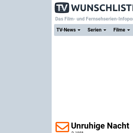
Das Film- und Fernsehserien-Infopor
TV-News
Serien
Filme
Unruhige Nacht