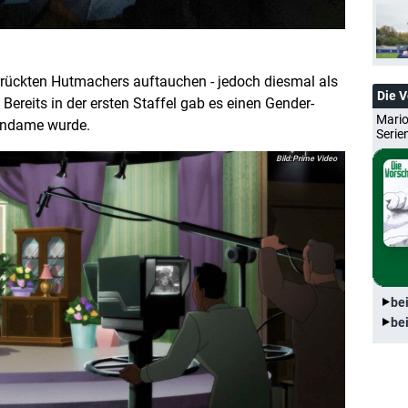
errückten Hutmachers auftauchen - jedoch diesmal als
Die 
 Bereits in der ersten Staffel gab es einen Gender-
Mario
uindame wurde.
Serie
Prime Video
be
be