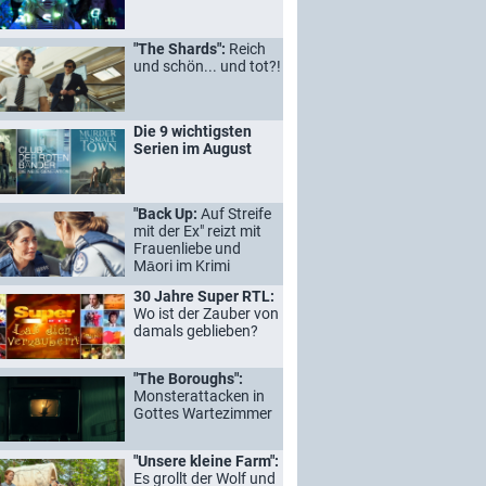
"The Shards":
Reich
und schön... und tot?!
Die 9 wichtigsten
Serien im August
"Back Up:
Auf Streife
mit der Ex" reizt mit
Frauenliebe und
Māori im Krimi
30 Jahre Super RTL:
Wo ist der Zauber von
damals geblieben?
"The Boroughs":
Monsterattacken in
Gottes Wartezimmer
"Unsere kleine Farm":
Es grollt der Wolf und