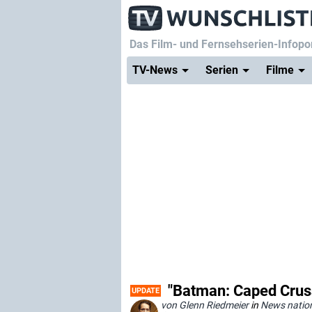
Das Film- und Fernsehserien-Infopor
TV-News
Serien
Filme
"Batman: Caped Crusa
UPDATE
von Glenn Riedmeier
in
News natio