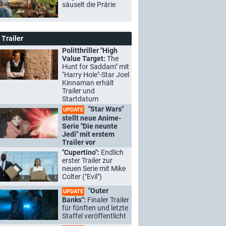
säuselt die Prärie
Trailer
Politthriller "High
Value Target:
The
Hunt for Saddam" mit
"Harry Hole"-Star Joel
Kinnaman erhält
Trailer und
Startdatum
"Star Wars"
UPDATE
stellt neue Anime-
Serie "Die neunte
Jedi" mit erstem
Trailer vor
"Cupertino":
Endlich
erster Trailer zur
neuen Serie mit Mike
Colter ("Evil")
"Outer
UPDATE
Banks":
Finaler Trailer
für fünften und letzte
Staffel veröffentlicht