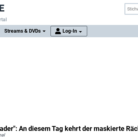
tal
Streams & DVDs
Log-In
der": An diesem Tag kehrt der maskierte Räc
nal