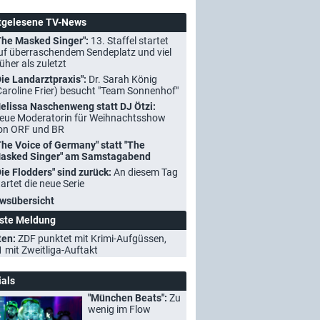
tgelesene TV-News
The Masked Singer":
13. Staffel startet
uf überraschendem Sendeplatz und viel
rüher als zuletzt
Die Landarztpraxis":
Dr. Sarah König
Caroline Frier) besucht "Team Sonnenhof"
elissa Naschenweng statt DJ Ötzi:
eue Moderatorin für Weihnachtsshow
on ORF und BR
The Voice of Germany" statt "The
asked Singer" am Samstagabend
Die Flodders" sind zurück:
An diesem Tag
tartet die neue Serie
wsübersicht
ste Meldung
ten:
ZDF punktet mit Krimi-Aufgüssen,
1 mit Zweitliga-Auftakt
ials
"München Beats":
Zu
wenig im Flow