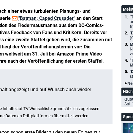
Meis
ch einer etwas turbulenten Planungs- und
"
kserie
"Batman: Caped Crusader"
an den Start
a
tation des Fledermausmanns aus dem DC-Comics-
f
ives Feedback von Fans und Kritikern. Bereits vor
"
(
 es eine zweite Staffel geben wird, die zusammen mit
M
t liegt der Veröffentlichungstermin vor: Die
N
n weltweit am 31. Juli bei Amazon Prime Video
v
"
hre nach der Veröffentlichung der ersten Staffel.
M
"
s
Ne
Näch
Quo
Sat.
Spec
zon schon erste Bilder zu den neuen Folgen zur