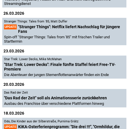
Streamingdienst
26.03.2026
Stranger Things: Tales from '85
,
Matt Duffer
"Stranger Things": Netflix liefert Nachschlag für jüngere
UPDATE
Fans
Spin-off "Stranger Things: Tales from '85" mit frischen Trailer und
Starttermin
23.03.2026
Star Trek: Lower Decks
,
Mike McMahan
"Star Trek: Lower Decks": Finale fünfte Staffel feiert Free-TV-
Premiere
Die Abenteuer der jungen Sternenflottenanwärter finden ein Ende
20.03.2026
Das Rad der Zeit
"Das Rad der Zeit" soll als Animationsserie zurückkehren
Ausbau des Franchise über verschiedene Plattformen hinweg
18.03.2026
Odo
,
Die Kinder aus der Silberstraße
,
Purnima Grätz
KiKA-Osterferienprogramm: "Die drei !!!", "Ormhildur, die
UPDATE