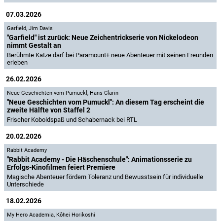
07.03.2026
Garfield
,
Jim Davis
"Garfield" ist zurück: Neue Zeichentrickserie von Nickelodeon
nimmt Gestalt an
Berühmte Katze darf bei Paramount+ neue Abenteuer mit seinen Freunden
erleben
26.02.2026
Neue Geschichten vom Pumuckl
,
Hans Clarin
"Neue Geschichten vom Pumuckl": An diesem Tag erscheint die
zweite Hälfte von Staffel 2
Frischer Koboldspaß und Schabernack bei RTL
20.02.2026
Rabbit Academy
"Rabbit Academy - Die Häschenschule": Animationsserie zu
Erfolgs-Kinofilmen feiert Premiere
Magische Abenteuer fördern Toleranz und Bewusstsein für individuelle
Unterschiede
18.02.2026
My Hero Academia
,
Kôhei Horikoshi