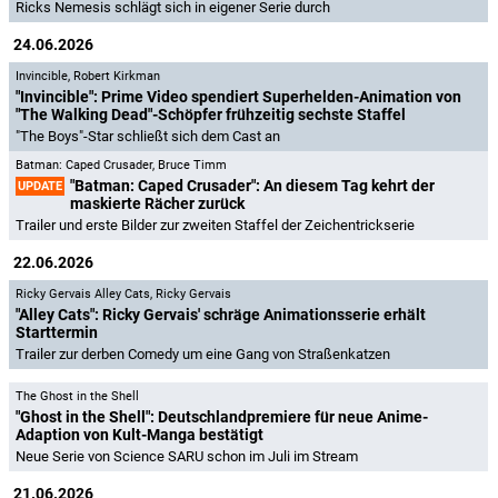
Ricks Nemesis schlägt sich in eigener Serie durch
24.06.2026
Invincible
,
Robert Kirkman
"Invincible": Prime Video spendiert Superhelden-Animation von
"The Walking Dead"-Schöpfer frühzeitig sechste Staffel
"The Boys"-Star schließt sich dem Cast an
Batman: Caped Crusader
,
Bruce Timm
"Batman: Caped Crusader": An diesem Tag kehrt der
UPDATE
maskierte Rächer zurück
Trailer und erste Bilder zur zweiten Staffel der Zeichentrickserie
22.06.2026
Ricky Gervais Alley Cats
,
Ricky Gervais
"Alley Cats": Ricky Gervais' schräge Animationsserie erhält
Starttermin
Trailer zur derben Comedy um eine Gang von Straßenkatzen
The Ghost in the Shell
"Ghost in the Shell": Deutschlandpremiere für neue Anime-
Adaption von Kult-Manga bestätigt
Neue Serie von Science SARU schon im Juli im Stream
21.06.2026