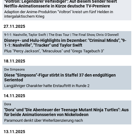
"Voltron: Legendärer Verteidiger": Auf diesem Sender feiert
Netflix-Animationsserie in Kürze deutsche TV-Premiere
Adaption der Anime-Produktion "Voltron" kreist um fünf Helden in
intergalaktischem Krieg
27.11.2025
9-1-1: Nashville
,
Taylor Swift | The Eras Tour | The Final Show
,
Chris O'Donnell
Disney+- und Hulu-Highlights im Dezember: "Criminal Minds", "9-
1-1: Nashville", "Tracker" und Taylor Swift
Plus "Percy Jackson", "Miraculous" und "Gregs Tagebuch 3"
18.11.2025
Die Simpsons
Diese "Simpsons"-Figur stirbt in Staffel 37 den endgültigen
Serientod
Langjähriger Charakter hatte Erstauftritt in Runde 2
14.11.2025
Dora
"Dora" und "Die Abenteuer der Teenage Mutant Ninja Turtles": Aus
für beide Animationsserien von Nickelodeon
Paramount denkt über Weiterlizenzierung nach
13.11.2025