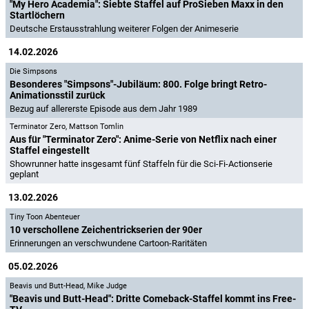
"My Hero Academia": Siebte Staffel auf ProSieben Maxx in den
Startlöchern
Deutsche Erstausstrahlung weiterer Folgen der Animeserie
14.02.2026
Die Simpsons
Besonderes "Simpsons"-Jubiläum: 800. Folge bringt Retro-
Animationsstil zurück
Bezug auf allererste Episode aus dem Jahr 1989
Terminator Zero
,
Mattson Tomlin
Aus für "Terminator Zero": Anime-Serie von Netflix nach einer
Staffel eingestellt
Showrunner hatte insgesamt fünf Staffeln für die Sci-Fi-Actionserie
geplant
13.02.2026
Tiny Toon Abenteuer
10 verschollene Zeichentrickserien der 90er
Erinnerungen an verschwundene Cartoon-Raritäten
05.02.2026
Beavis und Butt-Head
,
Mike Judge
"Beavis und Butt-Head": Dritte Comeback-Staffel kommt ins Free-