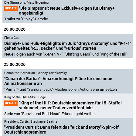
Die Simpsons
,
Matt Groening
"Die Simpsons": Neue Exklusiv-Folgen für Disney+
UPDATE
angekündigt
Trailer zu "Ripley"-Parodie
26.06.2026
Flex x Cop
Disney+- und Hulu-Highlights im Juli: "Grey's Anatomy" und "9-1-1"
gehen weiter, "R.J. Decker" und "Furious" starten
Neue Folgen auch von "X-Men '97", "Shifting Gears" und "King of the Hill"
25.06.2026
Conan the Barbarian
,
Genndy Tartakovsky
"Conan der Barbar": Amazon kündigt Pläne für eine neue
Animationsserie an
"Primal"- und "Samurai Jack"-Macher sollen Actionserie umsetzen
King of the Hill
,
Mike Judge
"King of the Hill": Deutschlandpremiere für 15. Staffel
UPDATE
verkündet, neuer Trailer veröffentlicht
Serie von "Beavis und Butt-Head"-Erfinder geht weiter
President Curtis
,
Stephanie Beatriz
"President Curtis": Dann feiert das "Rick and Morty"-Spin-off
Deutschlandpremiere