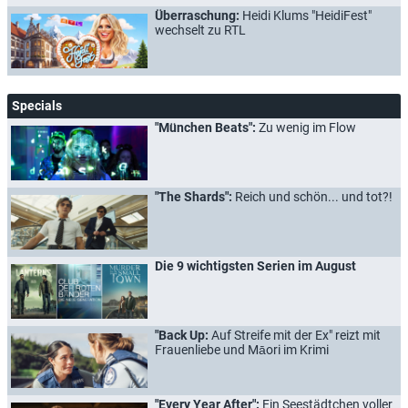
Überraschung:
Heidi Klums "HeidiFest"
wechselt zu RTL
Specials
"München Beats":
Zu wenig im Flow
"The Shards":
Reich und schön... und tot?!
Die 9 wichtigsten Serien im August
"Back Up:
Auf Streife mit der Ex" reizt mit
Frauenliebe und Māori im Krimi
"Every Year After":
Ein Seestädtchen voller