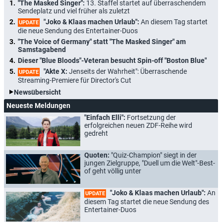
"The Masked Singer":
13. Staffel startet auf überraschendem
Sendeplatz und viel früher als zuletzt
"Joko & Klaas machen Urlaub":
An diesem Tag startet
UPDATE
die neue Sendung des Entertainer-Duos
"The Voice of Germany" statt "The Masked Singer" am
Samstagabend
Dieser "Blue Bloods"-Veteran besucht Spin-off "Boston Blue"
"Akte X:
Jenseits der Wahrheit": Überraschende
UPDATE
Streaming-Premiere für Director's Cut
Newsübersicht
Neueste Meldungen
"Einfach Elli":
Fortsetzung der
erfolgreichen neuen ZDF-Reihe wird
gedreht
Quoten:
"Quiz-Champion" siegt in der
jungen Zielgruppe, "Duell um die Welt"-Best-
of geht völlig unter
"Joko & Klaas machen Urlaub":
An
UPDATE
diesem Tag startet die neue Sendung des
Entertainer-Duos