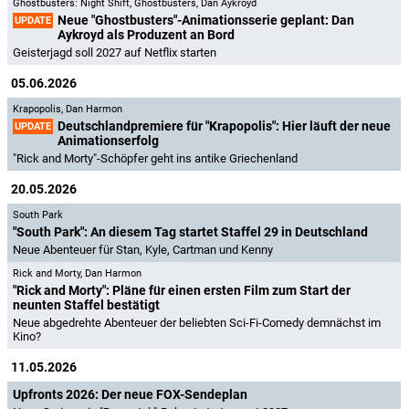
Ghostbusters: Night Shift
,
Ghostbusters
,
Dan Aykroyd
Neue "Ghostbusters"-Animationsserie geplant: Dan
UPDATE
Aykroyd als Produzent an Bord
Geisterjagd soll 2027 auf Netflix starten
05.06.2026
Krapopolis
,
Dan Harmon
Deutschlandpremiere für "Krapopolis": Hier läuft der neue
UPDATE
Animationserfolg
"Rick and Morty"-Schöpfer geht ins antike Griechenland
20.05.2026
South Park
"South Park": An diesem Tag startet Staffel 29 in Deutschland
Neue Abenteuer für Stan, Kyle, Cartman und Kenny
Rick and Morty
,
Dan Harmon
"Rick and Morty": Pläne für einen ersten Film zum Start der
neunten Staffel bestätigt
Neue abgedrehte Abenteuer der beliebten Sci-Fi-Comedy demnächst im
Kino?
11.05.2026
Upfronts 2026: Der neue FOX-Sendeplan