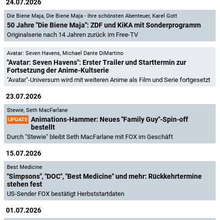
24.07.2026
Die Biene Maja
,
Die Biene Maja - Ihre schönsten Abenteuer
,
Karel Gott
50 Jahre "Die Biene Maja": ZDF und KiKA mit Sonderprogramm
Originalserie nach 14 Jahren zurück im Free-TV
Avatar: Seven Havens
,
Michael Dante DiMartino
"Avatar: Seven Havens": Erster Trailer und Starttermin zur
Fortsetzung der Anime-Kultserie
"Avatar"-Universum wird mit weiteren Anime als Film und Serie fortgesetzt
23.07.2026
Stewie
,
Seth MacFarlane
Animations-Hammer: Neues "Family Guy"-Spin-off
UPDATE
bestellt
Durch "Stewie" bleibt Seth MacFarlane mit FOX im Geschäft
15.07.2026
Best Medicine
"Simpsons", "DOC", "Best Medicine" und mehr: Rückkehrtermine
stehen fest
US-Sender FOX bestätigt Herbststartdaten
01.07.2026