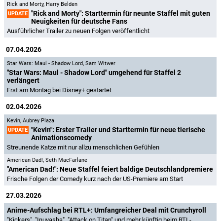
Rick and Morty
,
Harry Belden
"Rick and Morty": Starttermin für neunte Staffel mit guten
UPDATE
Neuigkeiten für deutsche Fans
Ausführlicher Trailer zu neuen Folgen veröffentlicht
07.04.2026
Star Wars: Maul - Shadow Lord
,
Sam Witwer
"Star Wars: Maul - Shadow Lord" umgehend für Staffel 2
verlängert
Erst am Montag bei Disney+ gestartet
02.04.2026
Kevin
,
Aubrey Plaza
"Kevin": Erster Trailer und Starttermin für neue tierische
UPDATE
Animationscomedy
Streunende Katze mit nur allzu menschlichen Gefühlen
American Dad!
,
Seth MacFarlane
"American Dad!": Neue Staffel feiert baldige Deutschlandpremiere
Frische Folgen der Comedy kurz nach der US-Premiere am Start
27.03.2026
Anime-Aufschlag bei RTL+: Umfangreicher Deal mit Crunchyroll
"Kickers", "Inuyasha", "Attack on Titan" und mehr künftig beim RTL-