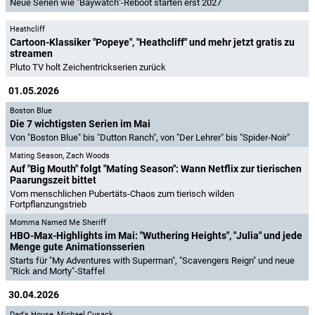
Neue Serien wie "Baywatch"-Reboot starten erst 2027
Heathcliff
Cartoon-Klassiker "Popeye", "Heathcliff" und mehr jetzt gratis zu
streamen
Pluto TV holt Zeichentrickserien zurück
01.05.2026
Boston Blue
Die 7 wichtigsten Serien im Mai
Von "Boston Blue" bis "Dutton Ranch", von "Der Lehrer" bis "Spider-Noir"
Mating Season
,
Zach Woods
Auf "Big Mouth" folgt "Mating Season": Wann Netflix zur tierischen
Paarungszeit bittet
Vom menschlichen Pubertäts-Chaos zum tierisch wilden
Fortpflanzungstrieb
Momma Named Me Sheriff
HBO-Max-Highlights im Mai: "Wuthering Heights", "Julia" und jede
Menge gute Animationsserien
Starts für "My Adventures with Superman", "Scavengers Reign" und neue
"Rick and Morty"-Staffel
30.04.2026
Dad's House
,
Michael Cusack