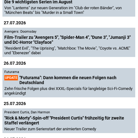
Die 9 wichtigsten Serien im August
Von "Lanterns" zur neuen Generation im "Club der roten Bänder", von
"München Beats" bis "Murder in a Small Town"
27.07.2026
Avengers: Doomsday
Film-Trailer zu "Avengers 5", "Spider-Man 4", "Dune 3", "Jumanji 3"
und DC-Horror "Clayface"
"Resident Evil", "The Uprising", "Matchbox: The Movie", "Coyote vs. ACME"
und "Ebenezer" dabei
26.07.2026
Futurama
"Futurama": Dann kommen die neuen Folgen nach
UPDATE
Deutschland
Zehn frische Folgen plus drei XXXL-Specials für langlebige Sci-Fi-Comedy
angekündigt
25.07.2026
President Curtis
,
Dan Harmon
"Rick & Morty"-Spin-off "President Curtis" frühzeitig für zweite
Staffel verlängert
Neuer Trailer zum Serienstart der animierten Comedy