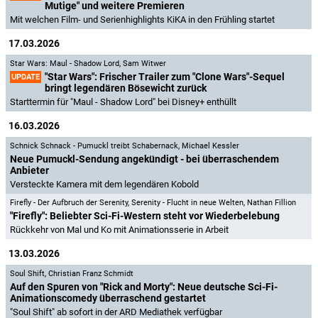
Mutige" und weitere Premieren
Mit welchen Film- und Serienhighlights KiKA in den Frühling startet
17.03.2026
Star Wars: Maul - Shadow Lord
,
Sam Witwer
"Star Wars": Frischer Trailer zum "Clone Wars"-Sequel
UPDATE
bringt legendären Bösewicht zurück
Starttermin für "Maul - Shadow Lord" bei Disney+ enthüllt
16.03.2026
Schnick Schnack - Pumuckl treibt Schabernack
,
Michael Kessler
Neue Pumuckl-Sendung angekündigt - bei überraschendem
Anbieter
Versteckte Kamera mit dem legendären Kobold
Firefly - Der Aufbruch der Serenity
,
Serenity - Flucht in neue Welten
,
Nathan Fillion
"Firefly": Beliebter Sci-Fi-Western steht vor Wiederbelebung
Rückkehr von Mal und Ko mit Animationsserie in Arbeit
13.03.2026
Soul Shift
,
Christian Franz Schmidt
Auf den Spuren von "Rick and Morty": Neue deutsche Sci-Fi-
Animationscomedy überraschend gestartet
"Soul Shift" ab sofort in der ARD Mediathek verfügbar