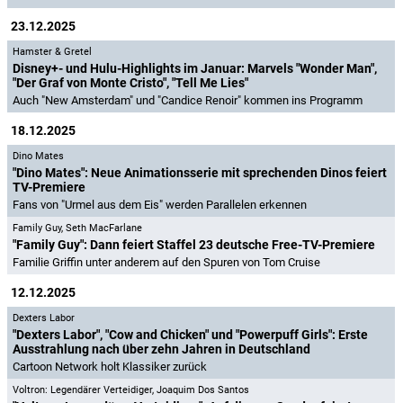
23.12.2025
Hamster & Gretel
Disney+- und Hulu-Highlights im Januar: Marvels "Wonder Man",
"Der Graf von Monte Cristo", "Tell Me Lies"
Auch "New Amsterdam" und "Candice Renoir" kommen ins Programm
18.12.2025
Dino Mates
"Dino Mates": Neue Animationsserie mit sprechenden Dinos feiert
TV-Premiere
Fans von "Urmel aus dem Eis" werden Parallelen erkennen
Family Guy
,
Seth MacFarlane
"Family Guy": Dann feiert Staffel 23 deutsche Free-TV-Premiere
Familie Griffin unter anderem auf den Spuren von Tom Cruise
12.12.2025
Dexters Labor
"Dexters Labor", "Cow and Chicken" und "Powerpuff Girls": Erste
Ausstrahlung nach über zehn Jahren in Deutschland
Cartoon Network holt Klassiker zurück
Voltron: Legendärer Verteidiger
,
Joaquim Dos Santos