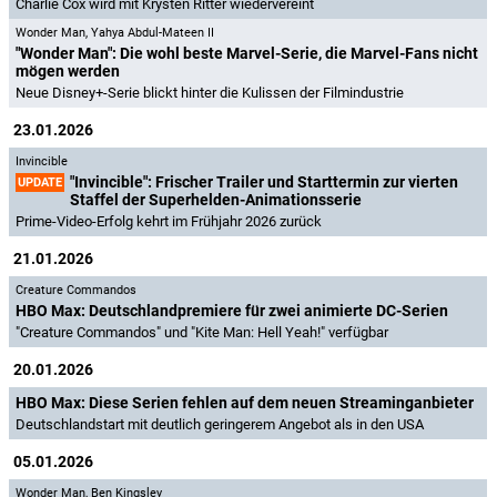
Charlie Cox wird mit Krysten Ritter wiedervereint
Wonder Man
,
Yahya Abdul-Mateen II
"Wonder Man": Die wohl beste Marvel-Serie, die Marvel-Fans nicht
mögen werden
Neue Disney+-Serie blickt hinter die Kulissen der Filmindustrie
23.01.2026
Invincible
"Invincible": Frischer Trailer und Starttermin zur vierten
UPDATE
Staffel der Superhelden-Animationsserie
Prime-Video-Erfolg kehrt im Frühjahr 2026 zurück
21.01.2026
Creature Commandos
HBO Max: Deutschlandpremiere für zwei animierte DC-Serien
"Creature Commandos" und "Kite Man: Hell Yeah!" verfügbar
20.01.2026
HBO Max: Diese Serien fehlen auf dem neuen Streaminganbieter
Deutschlandstart mit deutlich geringerem Angebot als in den USA
05.01.2026
Wonder Man
,
Ben Kingsley