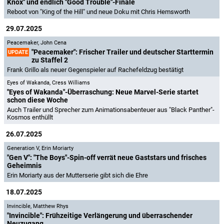
Knox" und endlich "Good Trouble"-Finale
Reboot von "King of the Hill" und neue Doku mit Chris Hemsworth
29.07.2025
Peacemaker
,
John Cena
"Peacemaker": Frischer Trailer und deutscher Starttermin
UPDATE
zu Staffel 2
Frank Grillo als neuer Gegenspieler auf Rachefeldzug bestätigt
Eyes of Wakanda
,
Cress Williams
"Eyes of Wakanda"-Überraschung: Neue Marvel-Serie startet
schon diese Woche
Auch Trailer und Sprecher zum Animationsabenteuer aus "Black Panther"-
Kosmos enthüllt
26.07.2025
Generation V
,
Erin Moriarty
"Gen V": "The Boys"-Spin-off verrät neue Gaststars und frisches
Geheimnis
Erin Moriarty aus der Mutterserie gibt sich die Ehre
18.07.2025
Invincible
,
Matthew Rhys
"Invincible": Frühzeitige Verlängerung und überraschender
Neuzugang