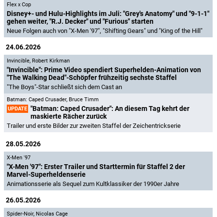
Flex x Cop
Disney+- und Hulu-Highlights im Juli: "Grey's Anatomy" und "9-1-1"
gehen weiter, "R.J. Decker" und "Furious" starten
Neue Folgen auch von "X-Men '97", "Shifting Gears" und "King of the Hill"
24.06.2026
Invincible
,
Robert Kirkman
"Invincible": Prime Video spendiert Superhelden-Animation von
"The Walking Dead"-Schöpfer frühzeitig sechste Staffel
"The Boys"-Star schließt sich dem Cast an
Batman: Caped Crusader
,
Bruce Timm
"Batman: Caped Crusader": An diesem Tag kehrt der
UPDATE
maskierte Rächer zurück
Trailer und erste Bilder zur zweiten Staffel der Zeichentrickserie
28.05.2026
X-Men '97
"X-Men '97": Erster Trailer und Starttermin für Staffel 2 der
Marvel-Superheldenserie
Animationsserie als Sequel zum Kultklassiker der 1990er Jahre
26.05.2026
Spider-Noir
,
Nicolas Cage