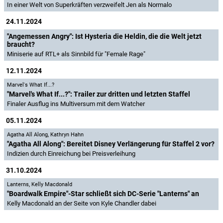
In einer Welt von Superkräften verzweifelt Jen als Normalo
24.11.2024
"Angemessen Angry": Ist Hysteria die Heldin, die die Welt jetzt
braucht?
Miniserie auf RTL+ als Sinnbild für "Female Rage"
12.11.2024
Marvel's What If...?
"Marvel's What If...?": Trailer zur dritten und letzten Staffel
Finaler Ausflug ins Multiversum mit dem Watcher
05.11.2024
Agatha All Along
,
Kathryn Hahn
"Agatha All Along": Bereitet Disney Verlängerung für Staffel 2 vor?
Indizien durch Einreichung bei Preisverleihung
31.10.2024
Lanterns
,
Kelly Macdonald
"Boardwalk Empire"-Star schließt sich DC-Serie "Lanterns" an
Kelly Macdonald an der Seite von Kyle Chandler dabei