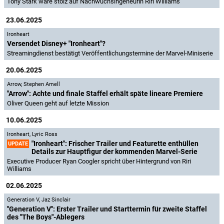
Tony Stark wäre stolz auf Nachwuchsingeneurin Riri Williams
23.06.2025
Ironheart
Versendet Disney+ "Ironheart"?
Streamingdienst bestätigt Veröffentlichungstermine der Marvel-Miniserie
20.06.2025
Arrow
,
Stephen Amell
"Arrow": Achte und finale Staffel erhält späte lineare Premiere
Oliver Queen geht auf letzte Mission
10.06.2025
Ironheart
,
Lyric Ross
"Ironheart": Frischer Trailer und Featurette enthüllen
UPDATE
Details zur Hauptfigur der kommenden Marvel-Serie
Executive Producer Ryan Coogler spricht über Hintergrund von Riri
Williams
02.06.2025
Generation V
,
Jaz Sinclair
"Generation V": Erster Trailer und Starttermin für zweite Staffel
des "The Boys"-Ablegers