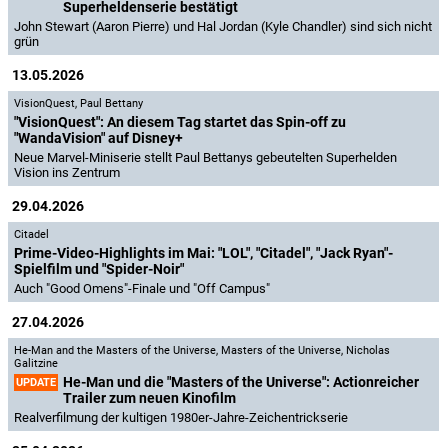
Superheldenserie bestätigt
John Stewart (Aaron Pierre) und Hal Jordan (Kyle Chandler) sind sich nicht
grün
13.05.2026
VisionQuest
,
Paul Bettany
"VisionQuest": An diesem Tag startet das Spin-off zu
"WandaVision" auf Disney+
Neue Marvel-Miniserie stellt Paul Bettanys gebeutelten Superhelden
Vision ins Zentrum
29.04.2026
Citadel
Prime-Video-Highlights im Mai: "LOL", "Citadel", "Jack Ryan"-
Spielfilm und "Spider-Noir"
Auch "Good Omens"-Finale und "Off Campus"
27.04.2026
He-Man and the Masters of the Universe
,
Masters of the Universe
,
Nicholas
Galitzine
He-Man und die "Masters of the Universe": Actionreicher
UPDATE
Trailer zum neuen Kinofilm
Realverfilmung der kultigen 1980er-Jahre-Zeichentrickserie