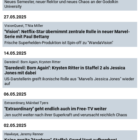
Neues Semester, neuer Rektor und neues Chaos an der Godolkin
University
27.05.2025
VisionQuest
,
T'Nia Miller
"Vision": Netflix-Star übernimmt zentrale Rolle in neuer Marvel-
Serie mit Paul Bettany
Frische Superhelden-Produktion ist Spin-off zu "WandaVision"
14.05.2025
Daredevil: Born Again
,
Krysten Ritter
"Daredevil: Born Again": Krysten Ritter in Staffel 2 als Jessica
Jones mit dabei
US-Darstellerin greift ikonische Rolle aus "Marvel's Jessica Jones" wieder
auf
06.05.2025
Extraordinary
,
Máiréad Tyers
"Extraordinary" geht endlich auch im Free-TV weiter
Jen sucht weiter nach ihrer Superkraft und verursacht reichlich Chaos
02.05.2025
Hawkeye
,
Jeremy Renner