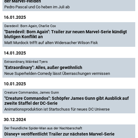
der Marvel-Helden
Pedro Pascal und Co heben im Juli ab
16.01.2025
Daredevil: Born Again
,
Charlie Cox
"Daredevil: Born Again": Trailer zur neuen Marvel-Serie kündigt
blutigen Konflikt an
Matt Murdock trifft auf alten Widersacher Wilson Fisk
14.01.2025
Extraordinary
,
Máiréad Tyers
"Extraordinary": Alles, außer gewöhnlich
Neue Superhelden-Comedy lässt Überraschungen vermissen
10.01.2025
Creature Commandos
,
James Gunn
"Creature Commandos": Schöpfer James Gunn gibt Ausblick auf
zweite Staffel der DC-Serie
Animationsproduktion ist Startschuss für neues DC Universe
30.12.2024
Der freundliche Spider-Man aus der Nachbarschaft
Disney+ veröffentlicht Trailer zur nächsten Marvel-Serie