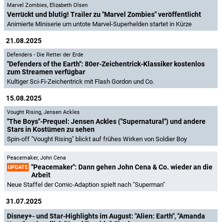
Marvel Zombies
,
Elizabeth Olsen
Verrückt und blutig! Trailer zu "Marvel Zombies" veröffentlicht
Animierte Miniserie um untote Marvel-Superhelden startet in Kürze
21.08.2025
Defenders - Die Retter der Erde
"Defenders of the Earth": 80er-Zeichentrick-Klassiker kostenlos
zum Streamen verfügbar
Kultiger Sci-Fi-Zeichentrick mit Flash Gordon und Co.
15.08.2025
Vought Rising
,
Jensen Ackles
"The Boys"-Prequel: Jensen Ackles ("Supernatural") und andere
Stars in Kostümen zu sehen
Spin-off "Vought Rising" blickt auf frühes Wirken von Soldier Boy
Peacemaker
,
John Cena
"Peacemaker": Dann gehen John Cena & Co. wieder an die
UPDATE
Arbeit
Neue Staffel der Comic-Adaption spielt nach "Superman"
31.07.2025
Disney+- und Star-Highlights im August: "Alien: Earth", "Amanda