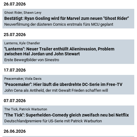
26.07.2026
Ghost Rider
,
Shawn Levy
Bestätigt: Ryan Gosling wird für Marvel zum neuen "Ghost Rider"
Neuverfilmung der düsteren Comics erstmals fürs MCU geplant
25.07.2026
Lanterns
,
Kyle Chandler
"Lanterns": Neuer Trailer enthüllt Alieninvasion, Problem
zwischen Hal Jordan und John Stewart
Erste Bewegtbilder von Sinestro
17.07.2026
Peacemaker
,
Viola Davis
"Peacemaker": Hier läuft die überdrehte DC-Serie im Free-TV
John Cena als Antiheld, der mit Gewalt Frieden schaffen will
07.07.2026
The Tick
,
Patrick Warburton
"The Tick": Superhelden-Comedy gleich zweifach neu bei Netflix
Deutschlandpremiere für US-Serie mit Patrick Warburton
26.06.2026