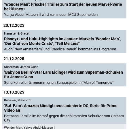
"Wonder Man": Frischer Trailer zum Start der neuen Marvel-Serie
bei Disney+
Yahya Abdul-Mateen II wird zum neuen MCU-Superhelden
23.12.2025
Hamster & Gretel
Disney+- und Hulu-Highlights im Januar: Marvels "Wonder Man",
"Der Graf von Monte Cristo", "Tell Me Lies"
Auch "New Amsterdam" und "Candice Renoir" kommen ins Programm
21.12.2025
Superman
,
James Gunn
"Babylon Berlin"-Star Lars Eidinger wird zum Superman-Schurken
für James Gunn
Schurkenrolle für renommierten Schauspieler in "Man of Tomorrow"
13.10.2025
Bat-Fam
,
Mike Roth
"Bat-Fam": Amazon kündigt neue animierte DC-Serie für Prime
Video an
Batmans Familie im Kampf gegen die schlimmsten Schurken von Gotham
City
Wonder Man
,
Yahya Abdul-Mateen II