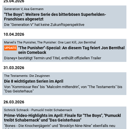
25.04.2026
Generation V
,
Asa Germann
"The Boys": Weitere Serie des bitterbösen Superhelden-
Franchises abgesetzt
Die "Generation V" hat keine Zukunftsperspektive
10.04.2026
Marvel's The Punisher
,
The Punisher: One Last Kill
,
Jon Bernthal
"The Punisher"-Special: An diesem Tag feiert Jon Bernthal
UPDATE
sein Comeback
Disney+ bestätigt Termin und Titel, enthüllt offiziellen Trailer
31.03.2026
The Testaments: Die Zeuginnen
Die 8 wichtigsten Serien im April
Von "Kommissar Rex" bis "Malcolm mittendrin", von "The Testaments" bis
"Das Geisterhaus"
26.03.2026
Schnick Schnack - Pumuckl treibt Schabernack
Prime-Video-Highlights im April: Finale für "The Boys", "Pumuckl
treibt Schabernack" und "Das Geisterhaus"
"Bones - Die Knochenjägerin" und "Brooklyn Nine-Nine" ebenfalls neu