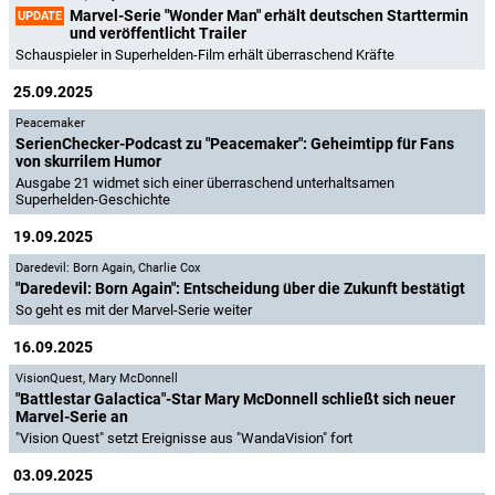
Marvel-Serie "Wonder Man" erhält deutschen Starttermin
UPDATE
und veröffentlicht Trailer
Schauspieler in Superhelden-Film erhält überraschend Kräfte
25.09.2025
Peacemaker
SerienChecker-Podcast zu "Peacemaker": Geheimtipp für Fans
von skurrilem Humor
Ausgabe 21 widmet sich einer überraschend unterhaltsamen
Superhelden-Geschichte
19.09.2025
Daredevil: Born Again
,
Charlie Cox
"Daredevil: Born Again": Entscheidung über die Zukunft bestätigt
So geht es mit der Marvel-Serie weiter
16.09.2025
VisionQuest
,
Mary McDonnell
"Battlestar Galactica"-Star Mary McDonnell schließt sich neuer
Marvel-Serie an
"Vision Quest" setzt Ereignisse aus "WandaVision" fort
03.09.2025