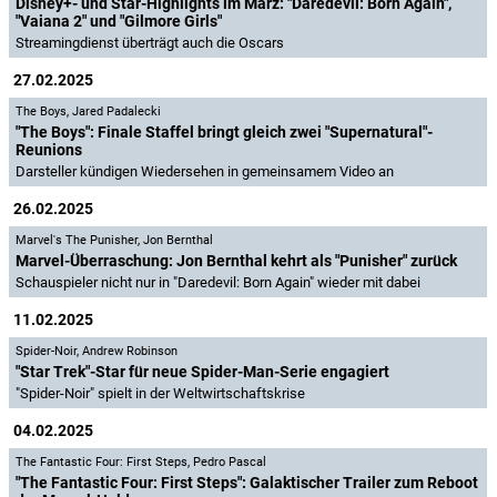
Disney+- und Star-Highlights im März: "Daredevil: Born Again",
"Vaiana 2" und "Gilmore Girls"
Streamingdienst überträgt auch die Oscars
27.02.2025
The Boys
,
Jared Padalecki
"The Boys": Finale Staffel bringt gleich zwei "Supernatural"-
Reunions
Darsteller kündigen Wiedersehen in gemeinsamem Video an
26.02.2025
Marvel's The Punisher
,
Jon Bernthal
Marvel-Überraschung: Jon Bernthal kehrt als "Punisher" zurück
Schauspieler nicht nur in "Daredevil: Born Again" wieder mit dabei
11.02.2025
Spider-Noir
,
Andrew Robinson
"Star Trek"-Star für neue Spider-Man-Serie engagiert
"Spider-Noir" spielt in der Weltwirtschaftskrise
04.02.2025
The Fantastic Four: First Steps
,
Pedro Pascal
"The Fantastic Four: First Steps": Galaktischer Trailer zum Reboot