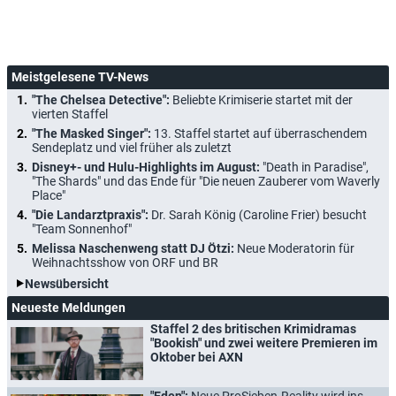
Meistgelesene TV-News
"The Chelsea Detective":
Beliebte Krimiserie startet mit der
vierten Staffel
"The Masked Singer":
13. Staffel startet auf überraschendem
Sendeplatz und viel früher als zuletzt
Disney+- und Hulu-Highlights im August:
"Death in Paradise",
"The Shards" und das Ende für "Die neuen Zauberer vom Waverly
Place"
"Die Landarztpraxis":
Dr. Sarah König (Caroline Frier) besucht
"Team Sonnenhof"
Melissa Naschenweng statt DJ Ötzi:
Neue Moderatorin für
Weihnachtsshow von ORF und BR
Newsübersicht
Neueste Meldungen
Staffel 2 des britischen Krimidramas
"Bookish" und zwei weitere Premieren im
Oktober bei AXN