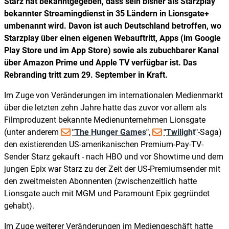
Starz hat bekanntgegeben, dass sein bisher als Starzplay
bekannter Streamingdienst in 35 Ländern in Lionsgate+
umbenannt wird. Davon ist auch Deutschland betroffen, wo
Starzplay über einen eigenen Webauftritt, Apps (im Google
Play Store und im App Store) sowie als zubuchbarer Kanal
über Amazon Prime und Apple TV verfügbar ist. Das
Rebranding tritt zum 29. September in Kraft.
Im Zuge von Veränderungen im internationalen Medienmarkt
über die letzten zehn Jahre hatte das zuvor vor allem als
Filmproduzent bekannte Medienunternehmen Lionsgate
(unter anderem
"The Hunger Games"
,
"Twilight"
-Saga)
den existierenden US-amerikanischen Premium-Pay-TV-
Sender Starz gekauft - nach HBO und vor Showtime und dem
jungen Epix war Starz zu der Zeit der US-Premiumsender mit
den zweitmeisten Abonnenten (zwischenzeitlich hatte
Lionsgate auch mit MGM und Paramount Epix gegründet
gehabt).
Im Zuge weiterer Veränderungen im Mediengeschäft hatte