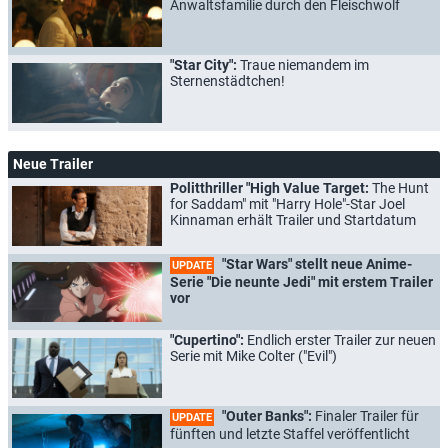
Anwaltsfamilie durch den Fleischwolf
"Star City":
Traue niemandem im
Sternenstädtchen!
Neue Trailer
Politthriller "High Value Target:
The Hunt
for Saddam" mit "Harry Hole"-Star Joel
Kinnaman erhält Trailer und Startdatum
"Star Wars" stellt neue Anime-
UPDATE
Serie "Die neunte Jedi" mit erstem Trailer
vor
"Cupertino":
Endlich erster Trailer zur neuen
Serie mit Mike Colter ("Evil")
"Outer Banks":
Finaler Trailer für
UPDATE
fünften und letzte Staffel veröffentlicht