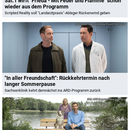
Sat.1 wirft "Frieda - Mit Feuer und Flamme" schon
wieder aus dem Programm
Scripted Reality soll "Landarztpraxis"-Ableger Rückenwind geben
MDR/Saxonia Media/Rudolf Wernicke
"In aller Freundschaft": Rückkehrtermin nach
langer Sommerpause
Sachsenklinik kehrt demnächst ins ARD-Programm zurück
ARD Degeto/Bavaria Fiction