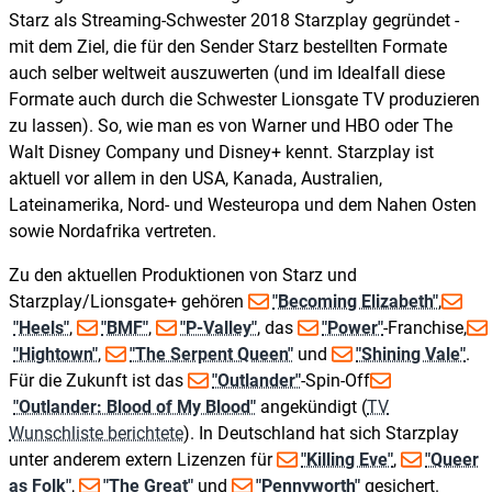
Starz als Streaming-Schwester 2018 Starzplay gegründet -
mit dem Ziel, die für den Sender Starz bestellten Formate
auch selber weltweit auszuwerten (und im Idealfall diese
Formate auch durch die Schwester Lionsgate TV produzieren
zu lassen). So, wie man es von Warner und HBO oder The
Walt Disney Company und Disney+ kennt. Starzplay ist
aktuell vor allem in den USA, Kanada, Australien,
Lateinamerika, Nord- und Westeuropa und dem Nahen Osten
sowie Nordafrika vertreten.
Zu den aktuellen Produktionen von Starz und
Starzplay/Lionsgate+ gehören
"Becoming Elizabeth"
,
"Heels"
,
"BMF"
,
"P-Valley"
, das
"Power"
-Franchise,
"Hightown"
,
"The Serpent Queen"
und
"Shining Vale"
.
Für die Zukunft ist das
"Outlander"
-Spin-Off
"Outlander: Blood of My Blood"
angekündigt (
TV
Wunschliste berichtete
). In Deutschland hat sich Starzplay
unter anderem extern Lizenzen für
"Killing Eve"
,
"Queer
as Folk"
,
"The Great"
und
"Pennyworth"
gesichert.