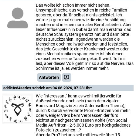
Das wollte ich schon immer nicht sehen.
Unsympathische, aus versehen in reiche Familien
geboren, aber dafür selbst nichts geleistet. Ich
würde ja gern mal sehen wie die eine Ausbildung
machen und in einen normalen Beruf arbeiten. Aber
lieber Influencer/in in Dubai damit man erstmal das
deutsche Schulsystem genutzt hat und dann bitte
nichts zurückzahlen. Irgendwann werden die
Menschen doch mal wachwerden und feststellen,
das jede Geschichte einer Krankenschwester oder
eines Mechatronikers spannender ist als denen
zuzusehen wie eine Tasche gekauft wird. Tut mir
leid, aber dieses Volk geht mir so auf die Nerven. Das
Schlimme ist ja, es werden immer mehr.
Antworten
addicted4series
schrieb am 04.06.2026, 07.23 Uhr:
Wie "interessant" kann es wohl mittlerweile für
Außenstehende noch sein (nach dem zigsten
Boulevard Magazin zu ein & demselben Thema),
durch & durch verwöhnte Promi-Bratzen von mehr
oder weniger VIP's beim Verprassen der fürs
Nichtstun nachgeschmissenen Kohle (von Social
Media Auftritten - 2-5.000 Euro pro hochgeladenes
Foto etc.) zuzusehen...?
Aber da Pro7 bei uns seit mittlerweile über 15