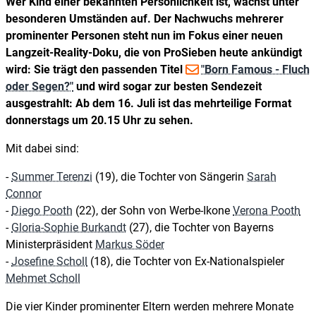
Wer Kind einer bekannten Persönlichkeit ist, wächst unter
besonderen Umständen auf. Der Nachwuchs mehrerer
prominenter Personen steht nun im Fokus einer neuen
Langzeit-Reality-Doku, die von ProSieben heute ankündigt
wird: Sie trägt den passenden Titel
"Born Famous - Fluch
oder Segen?"
und wird sogar zur besten Sendezeit
ausgestrahlt: Ab dem 16. Juli ist das mehrteilige Format
donnerstags um 20.15 Uhr zu sehen.
Mit dabei sind:
-
Summer Terenzi
(19), die Tochter von Sängerin
Sarah
Connor
-
Diego Pooth
(22), der Sohn von Werbe-Ikone
Verona Pooth
-
Gloria-Sophie Burkandt
(27), die Tochter von Bayerns
Ministerpräsident
Markus Söder
-
Josefine Scholl
(18), die Tochter von Ex-Nationalspieler
Mehmet Scholl
Die vier Kinder prominenter Eltern werden mehrere Monate