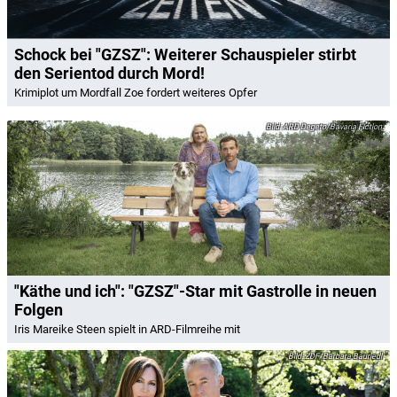
Schock bei "GZSZ": Weiterer Schauspieler stirbt
den Serientod durch Mord!
Krimiplot um Mordfall Zoe fordert weiteres Opfer
ARD Degeto/Bavaria Fiction
"Käthe und ich": "GZSZ"-Star mit Gastrolle in neuen
Folgen
Iris Mareike Steen spielt in ARD-Filmreihe mit
ZDF/Barbara Bauriedl