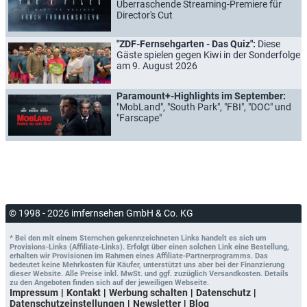
Überraschende Streaming-Premiere für
Director's Cut
"ZDF-Fernsehgarten - Das Quiz":
Diese
Gäste spielen gegen Kiwi in der Sonderfolge
am 9. August 2026
Paramount+-Highlights im September:
"MobLand", "South Park", "FBI", "DOC" und
"Farscape"
© 1998 - 2026 imfernsehen GmbH & Co. KG
* Bei den mit einem Sternchen gekennzeichneten Links handelt es sich um
Provisions-Links (Affiliate-Links). Erfolgt über einen solchen Link eine Bestellung,
erhalten wir Provisionen im Rahmen eines Affiliate-Partnerprogramms. Das
bedeutet keine Mehrkosten für Käufer, unterstützt uns aber bei der Finanzierung
dieser Website. Alle Preise inkl. MwSt. und ggf. zuzüglich Versandkosten. Details
zu den Angeboten finden sich auf der jeweiligen Webseite.
Impressum
Kontakt
Werbung schalten
Datenschutz
Datenschutzeinstellungen
Newsletter
Blog