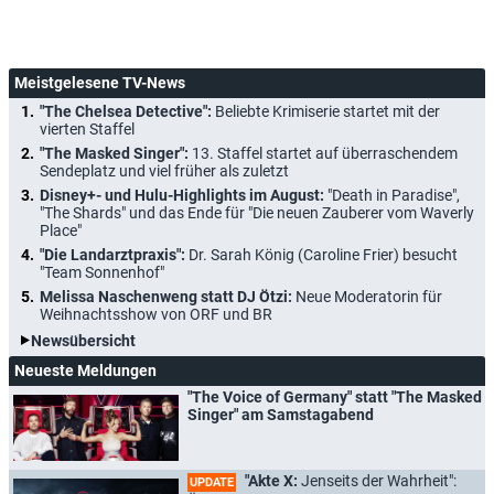
Meistgelesene TV-News
"The Chelsea Detective":
Beliebte Krimiserie startet mit der
vierten Staffel
"The Masked Singer":
13. Staffel startet auf überraschendem
Sendeplatz und viel früher als zuletzt
Disney+- und Hulu-Highlights im August:
"Death in Paradise",
"The Shards" und das Ende für "Die neuen Zauberer vom Waverly
Place"
"Die Landarztpraxis":
Dr. Sarah König (Caroline Frier) besucht
"Team Sonnenhof"
Melissa Naschenweng statt DJ Ötzi:
Neue Moderatorin für
Weihnachtsshow von ORF und BR
Newsübersicht
Neueste Meldungen
"The Voice of Germany" statt "The Masked
Singer" am Samstagabend
"Akte X:
Jenseits der Wahrheit":
UPDATE