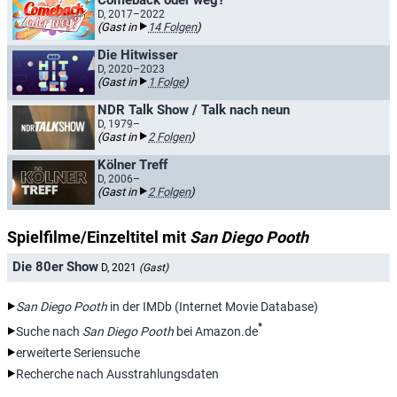
Comeback oder weg?
D, 2017–2022
(Gast in
14 Folgen
)
Die Hitwisser
D, 2020–2023
(Gast in
1 Folge
)
NDR Talk Show / Talk nach neun
D, 1979–
(Gast in
2 Folgen
)
Kölner Treff
D, 2006–
(Gast in
2 Folgen
)
Spielfilme/Einzeltitel mit
San Diego Pooth
Die 80er Show
D, 2021
(Gast)
San Diego Pooth
in der IMDb (Internet Movie Database)
*
Suche nach
San Diego Pooth
bei Amazon.de
erweiterte Seriensuche
Recherche nach Ausstrahlungsdaten