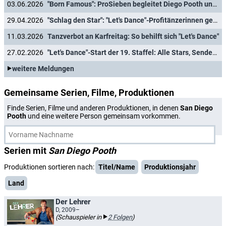
03.06.2026
"Born Famous": ProSieben begleitet Diego Pooth und weitere Promi-Kinder
29.04.2026
"Schlag den Star": "Let's Dance"-Profitänzerinnen gegen Schlagerstar & Moderatorin
11.03.2026
Tanzverbot an Karfreitag: So behilft sich "Let's Dance"
27.02.2026
"Let's Dance"-Start der 19. Staffel: Alle Stars, Sendetermine und Infos im Überblick
weitere Meldungen
Gemeinsame Serien, Filme, Produktionen
Finde Serien, Filme und anderen Produktionen, in denen
San Diego
Pooth
und eine weitere Person gemeinsam vorkommen.
Serien mit
San Diego Pooth
Produktionen sortieren nach:
Titel/Name
Produktionsjahr
Land
Der Lehrer
D, 2009–
(Schauspieler in
2 Folgen
)