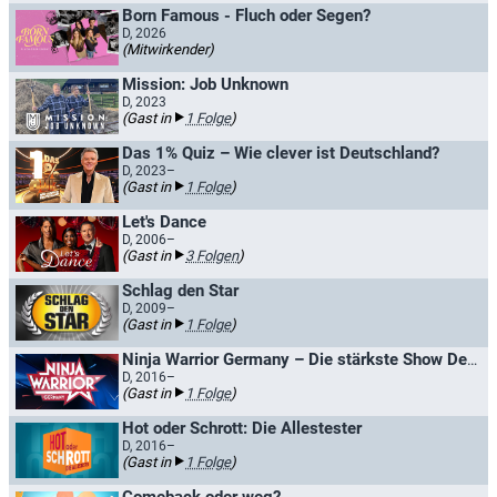
Born Famous - Fluch oder Segen?
D, 2026
(Mitwirkender)
Mission: Job Unknown
D, 2023
(Gast in
1 Folge
)
Das 1% Quiz – Wie clever ist Deutschland?
D, 2023–
(Gast in
1 Folge
)
Let's Dance
D, 2006–
(Gast in
3 Folgen
)
Schlag den Star
D, 2009–
(Gast in
1 Folge
)
Ninja Warrior Germany – Die stärkste Show Deutschlands
D, 2016–
(Gast in
1 Folge
)
Hot oder Schrott: Die Allestester
D, 2016–
(Gast in
1 Folge
)