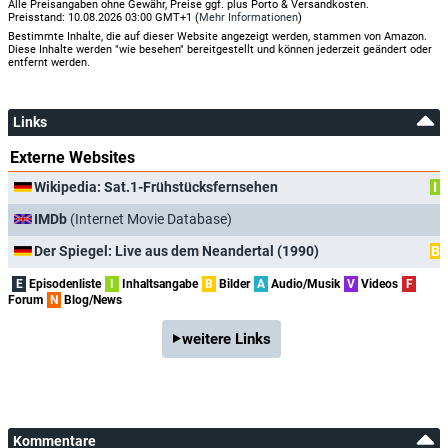
Alle Preisangaben ohne Gewähr, Preise ggf. plus Porto & Versandkosten.
Preisstand: 10.08.2026 03:00 GMT+1 (
Mehr Informationen
)
Bestimmte Inhalte, die auf dieser Website angezeigt werden, stammen von Amazon.
Diese Inhalte werden "wie besehen" bereitgestellt und können jederzeit geändert oder
entfernt werden.
Links
Externe Websites
Wikipedia: Sat.1-Frühstücksfernsehen
I
IMDb
(Internet Movie Database)
Der Spiegel: Live aus dem Neandertal (1990)
B
E
Episodenliste
I
Inhaltsangabe
B
Bilder
A
Audio/Musik
V
Videos
F
Forum
N
Blog/News
weitere Links
Kommentare