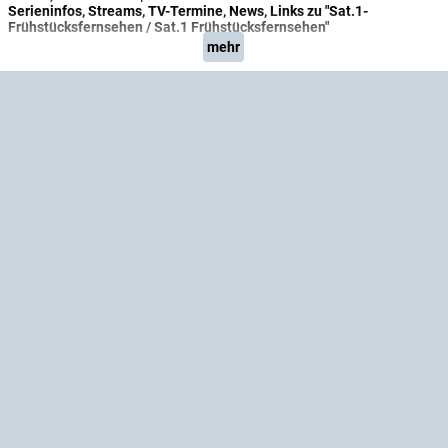
Serieninfos, Streams, TV-Termine, News, Links zu "Sat.1-
Frühstücksfernsehen / Sat.1 Frühstücksfernsehen"
mehr