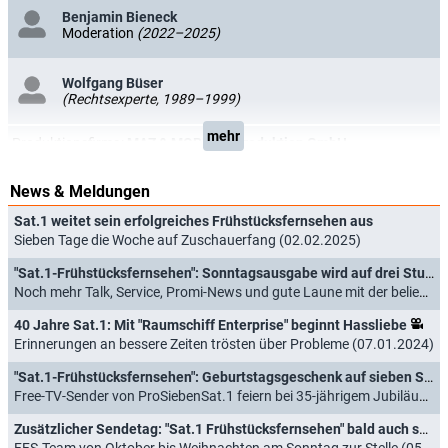
Benjamin Bieneck
Moderation
(2022–2025)
Wolfgang Büser
(Rechtsexperte, 1989–1999)
mehr
Produktionsfirma:
MAZ & MORE TV Produktion GmbH
News & Meldungen
Sat.1 weitet sein erfolgreiches Frühstücksfernsehen aus
Sieben Tage die Woche auf Zuschauerfang (02.02.2025)
"Sat.1-Frühstücksfernsehen": Sonntagsausgabe wird auf drei Stunden verlängert
Noch mehr Talk, Service, Promi-News und gute Laune mit der beliebten Morning-Show (21.08.2024)
40 Jahre Sat.1: Mit "Raumschiff Enterprise" beginnt Hassliebe
Erinnerungen an bessere Zeiten trösten über Probleme (07.01.2024)
"Sat.1-Frühstücksfernsehen": Geburtstagsgeschenk auf sieben Sendern
Free-TV-Sender von ProSiebenSat.1 feiern bei 35-jährigem Jubiläum mit (08.09.2022)
Zusätzlicher Sendetag: "Sat.1 Frühstücksfernsehen" bald auch sonntags
FFS-Team von Oktober bis Weihnachten am Sonntag zur Stelle (05.10.2021)