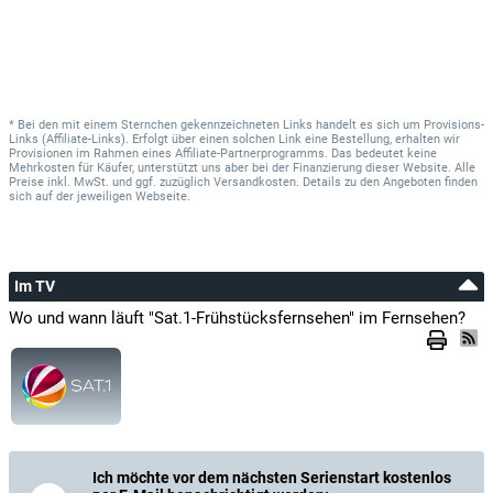
* Bei den mit einem Sternchen gekennzeichneten Links handelt es sich um Provisions-
Links (Affiliate-Links). Erfolgt über einen solchen Link eine Bestellung, erhalten wir
Provisionen im Rahmen eines Affiliate-Partnerprogramms. Das bedeutet keine
Mehrkosten für Käufer, unterstützt uns aber bei der Finanzierung dieser Website. Alle
Preise inkl. MwSt. und ggf. zuzüglich Versandkosten. Details zu den Angeboten finden
sich auf der jeweiligen Webseite.
Im TV
Wo und wann läuft "Sat.1-Frühstücksfernsehen" im Fernsehen?
Ich möchte vor dem nächsten Serienstart kostenlos