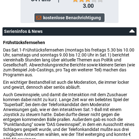
3.00
Serieninfos & News
Frühstücksfernsehen
Das Sat.1-Frühstücksfernsehen (montags bis freitags 5.30 bis 10.00
Uhr, samstags und sonntags 9.00 bis 12.00 Uhr in Sat.1) berichtet
viereinhalb Stunden lang über aktuelle Themen aus Politik und
Gesellschaft. Abwechslungsreiche Berichte sowie kleinere Serien (wie
zum Beispiel Job-Castings, pro Tag ein weiterer Teil) machen das
Programm aus.
Ein wichtiger Bestandteil ist auch die Moderation, die immer locker
und gewizt, dennoch aber seriös abläuft.
Auch Gewinnspiele, und damit die Interaktion mit dem Zuschauer
kommen dabei nicht zu kurz. Lange Zeit war ein beliebtes Spiel der
"Superball", bei dem der Telefonkandidat dem Moderator
Anweisungen gab, wie er den interaktiven Sat.1-Ball mit einem
Joystick zu steuern hatte. Dabei durfte dieser nicht gegen die
entgegen kommenden Bälle prallen. Außerdem gab es noch die
"Punktlandung" sowie "DAS Gewinnspiel", in dem ein Ausschnitt eines
Schlagers gespielt wurde, und der Telefonkandidat mußte aus drei
möglichen Antworten wählen, wie der Titel weiterging und konnte €