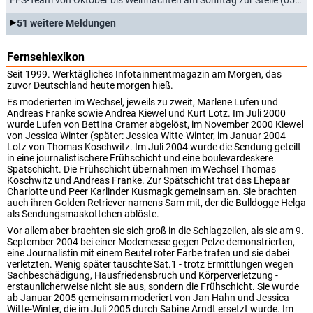
51 weitere Meldungen
Fernsehlexikon
Seit 1999. Werktägliches Infotainmentmagazin am Morgen, das
zuvor Deutschland heute morgen hieß.
Es moderierten im Wechsel, jeweils zu zweit, Marlene Lufen und
Andreas Franke sowie Andrea Kiewel und Kurt Lotz. Im Juli 2000
wurde Lufen von Bettina Cramer abgelöst, im November 2000 Kiewel
von Jessica Winter (später: Jessica Witte-Winter, im Januar 2004
Lotz von Thomas Koschwitz. Im Juli 2004 wurde die Sendung geteilt
in eine journalistischere Frühschicht und eine boulevardeskere
Spätschicht. Die Frühschicht übernahmen im Wechsel Thomas
Koschwitz und Andreas Franke. Zur Spätschicht trat das Ehepaar
Charlotte und Peer Karlinder Kusmagk gemeinsam an. Sie brachten
auch ihren Golden Retriever namens Sam mit, der die Bulldogge Helga
als Sendungsmaskottchen ablöste.
Vor allem aber brachten sie sich groß in die Schlagzeilen, als sie am 9.
September 2004 bei einer Modemesse gegen Pelze demonstrierten,
eine Journalistin mit einem Beutel roter Farbe trafen und sie dabei
verletzten. Wenig später tauschte Sat.1 - trotz Ermittlungen wegen
Sachbeschädigung, Hausfriedensbruch und Körperverletzung -
erstaunlicherweise nicht sie aus, sondern die Frühschicht. Sie wurde
ab Januar 2005 gemeinsam moderiert von Jan Hahn und Jessica
Witte-Winter, die im Juli 2005 durch Sabine Arndt ersetzt wurde. Im