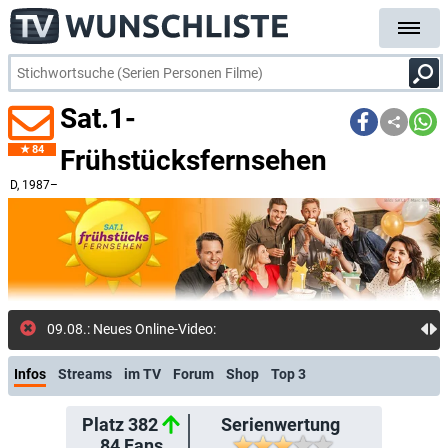
Sat.1-
84
Frühstücksfernsehen
D
, 1987–
09.08.: Neues Online-Video: "Born Famous - Fluch oder
Infos
Streams
im TV
Forum
Shop
Top 3
Platz 382
Serienwertung
84
Fans