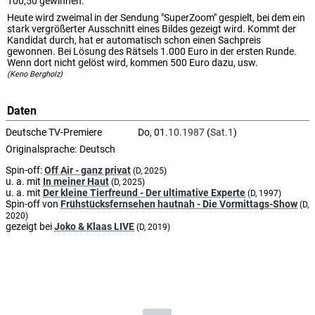
100,50 gewinnen.
Heute wird zweimal in der Sendung "SuperZoom" gespielt, bei dem ein
stark vergrößerter Ausschnitt eines Bildes gezeigt wird. Kommt der
Kandidat durch, hat er automatisch schon einen Sachpreis
gewonnen. Bei Lösung des Rätsels 1.000 Euro in der ersten Runde.
Wenn dort nicht gelöst wird, kommen 500 Euro dazu, usw.
(Keno Bergholz)
Daten
Deutsche TV-Premiere
Do, 01.
10.1987
(
Sat.1
)
Originalsprache:
Deutsch
Spin-off:
Off Air - ganz privat
(D, 2025)
u. a. mit
In meiner Haut
(D, 2025)
u. a. mit
Der kleine Tierfreund - Der ultimative Experte
(D, 1997)
Spin-off von
Frühstücksfernsehen hautnah - Die Vormittags-Show
(D,
2020)
gezeigt bei
Joko & Klaas LIVE
(D, 2019)