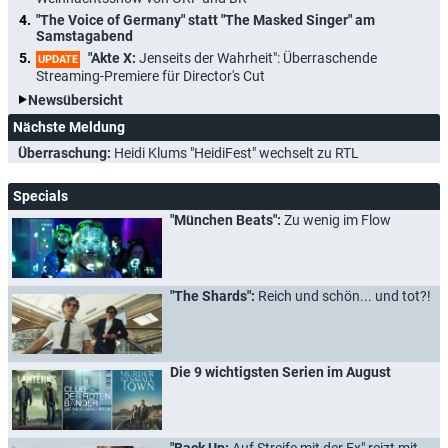
"The Voice of Germany" statt "The Masked Singer" am
Samstagabend
"Akte X:
Jenseits der Wahrheit": Überraschende
UPDATE
Streaming-Premiere für Director's Cut
Newsübersicht
Nächste Meldung
Überraschung:
Heidi Klums "HeidiFest" wechselt zu RTL
Specials
"München Beats":
Zu wenig im Flow
"The Shards":
Reich und schön... und tot?!
Die 9 wichtigsten Serien im August
"Back Up:
Auf Streife mit der Ex" reizt mit