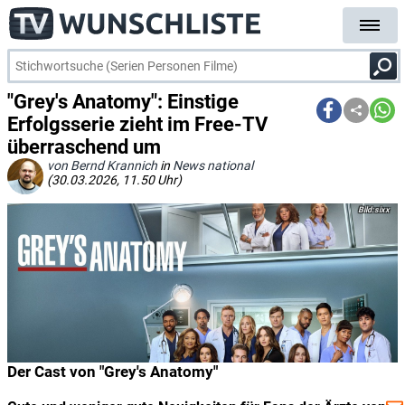
"Grey's Anatomy": Einstige
Erfolgsserie zieht im Free-TV
überraschend um
von Bernd Krannich
in
News national
(30.03.2026, 11.50 Uhr)
sixx
Der Cast von "Grey's Anatomy"