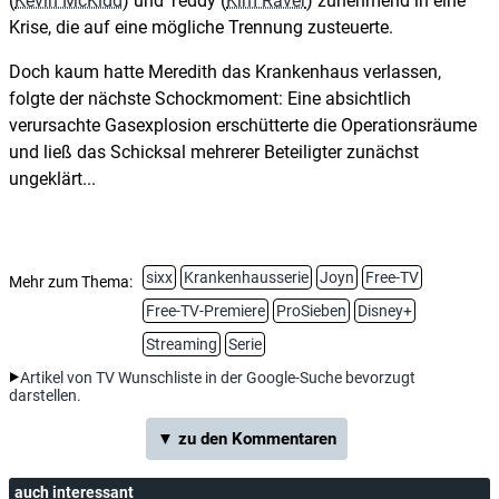
(
Kevin McKidd
) und Teddy (
Kim Raver
) zunehmend in eine
Krise, die auf eine mögliche Trennung zusteuerte.
Doch kaum hatte Meredith das Krankenhaus verlassen,
folgte der nächste Schockmoment: Eine absichtlich
verursachte Gasexplosion erschütterte die Operationsräume
und ließ das Schicksal mehrerer Beteiligter zunächst
ungeklärt...
sixx
Krankenhausserie
Joyn
Free-TV
Mehr zum Thema:
Free-TV-Premiere
ProSieben
Disney+
Streaming
Serie
Artikel von TV Wunschliste in der Google-Suche bevorzugt
darstellen.
▼ zu den Kommentaren
auch interessant