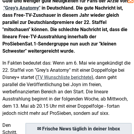
Gute und weniger gute Neuigkeiten für Fans der Ärzte von
"Grey's Anatomy"
in Deutschland. Die gute Nachricht ist,
dass Free-TV-Zuschauer in diesem Jahr wieder gleich
parallel zur Deutschlandpremiere der 22. Staffel
"mitschauen" können. Die schlechte Nachricht ist, dass die
lineare Free-TV-Ausstrahlung innerhalb der
ProSiebenSat.1-Sendergruppe nun auch zur "kleinen
Schwester" weitergereicht wurde.
In Fakten bedeutet das: Wenn am 6. Mai wie angekündigt die
22. Staffel von "Grey's Anatomy" mit einer Doppelfolge bei
Disney+ startet (
TV Wunschliste berichtete
), dann geht
parallel die Veröffentlichung bei Joyn im freien,
werbefinanzierten Bereich an den Start. Die lineare
Ausstrahlung beginnt in der folgenden Woche, ab Mittwoch,
dem 13. Mai ab 20.15 Uhr mit einer Doppelfolge - fortan
jedoch nicht mehr auf ProSieben, sondern auf sixx.
Den
✉ Frische News täglich in deiner Inbox
Schritt,