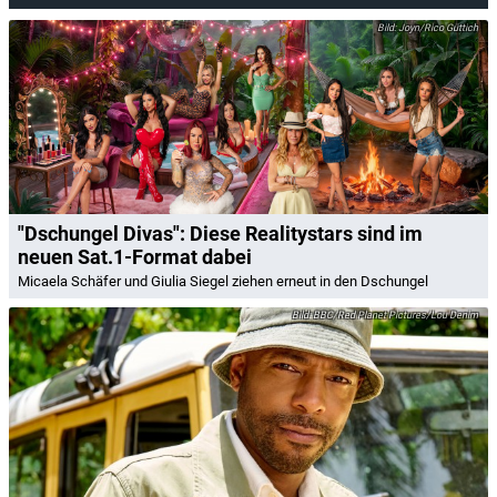
Joyn/Rico Güttich
"Dschungel Divas": Diese Realitystars sind im
neuen Sat.1-Format dabei
Micaela Schäfer und Giulia Siegel ziehen erneut in den Dschungel
BBC/Red Planet Pictures/Lou Denim