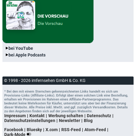
bei YouTube
bei Apple Podcasts
© 1998 - 2026 imfernsehen GmbH & Co. KG
* Bei den mit einem Sternchen gekennzeichneten Links handelt es sich um
Provisions-Links (Affiliate-Links). Erfolgt über einen solchen Link eine Bestellung,
erhalten wir Provisionen im Rahmen eines Affiliate-Partnerprogramms. Das
bedeutet keine Mehrkosten für Käufer, unterstützt uns aber bei der Finanzierung
dieser Website. Alle Preise inkl. MwSt. und ggf. zuzüglich Versandkosten. Details
zu den Angeboten finden sich auf der jeweiligen Webseite.
Impressum
Kontakt
Werbung schalten
Datenschutz
Datenschutzeinstellungen
Newsletter
Blog
Facebook
Bluesky
X.com
RSS-Feed
Atom-Feed
Dark-Mode