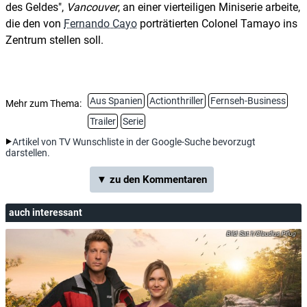
des Geldes",
Vancouver
, an einer vierteiligen Miniserie arbeite,
die den von
Fernando Cayo
porträtierten Colonel Tamayo ins
Zentrum stellen soll.
Aus Spanien
Actionthriller
Fernseh-Business
Mehr zum Thema:
Trailer
Serie
Artikel von TV Wunschliste in der Google-Suche bevorzugt
darstellen.
▼ zu den Kommentaren
auch interessant
Sat.1/Claudius Pflug