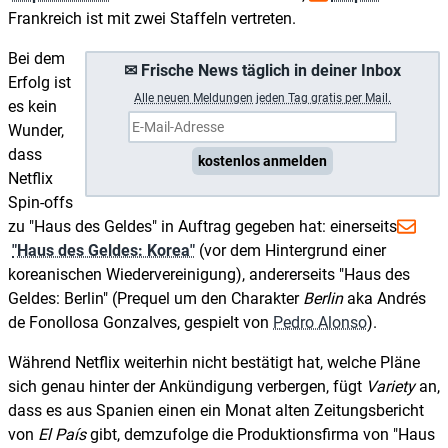
Frankreich ist mit zwei Staffeln vertreten.
Bei dem
✉ Frische News täglich in deiner Inbox
Erfolg ist
A
lle neuen Meldungen jeden Tag gratis per Mail.
es kein
Wunder,
dass
kostenlos anmelden
Netflix
Spin-offs
zu "Haus des Geldes" in Auftrag gegeben hat: einerseits
"Haus des Geldes: Korea"
(vor dem Hintergrund einer
koreanischen Wiedervereinigung), andererseits "Haus des
Geldes: Berlin" (Prequel um den Charakter
Berlin
aka Andrés
de Fonollosa Gonzalves, gespielt von
Pedro Alonso
).
Während Netflix weiterhin nicht bestätigt hat, welche Pläne
sich genau hinter der Ankündigung verbergen, fügt
Variety
an,
dass es aus Spanien einen ein Monat alten Zeitungsbericht
von
El País
gibt, demzufolge die Produktionsfirma von "Haus