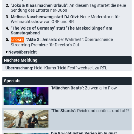
"Joko & Klaas machen Urlaub":
An diesem Tag startet die neue
Sendung des Entertainer-Duos
Melissa Naschenweng statt DJ Ötzi:
Neue Moderatorin für
Weihnachtsshow von ORF und BR
"The Voice of Germany" statt "The Masked Singer" am
Samstagabend
"Akte X:
Jenseits der Wahrheit": Überraschende
UPDATE
Streaming-Premiere für Director's Cut
Newsübersicht
Nächste Meldung
Überraschung:
Heidi Klums "HeidiFest" wechselt zu RTL
Specials
"München Beats":
Zu wenig im Flow
"The Shards":
Reich und schön... und tot?!
Die 9 wichtigsten Serien im August